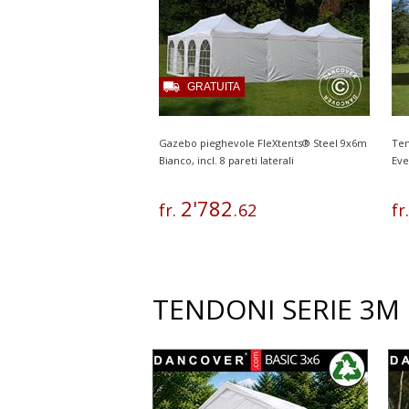
GRATUITA
Gazebo pieghevole FleXtents® Steel 9x6m
Ten
Bianco, incl. 8 pareti laterali
Eve
2
'
782
fr.
.
62
fr
TENDONI SERIE 3M