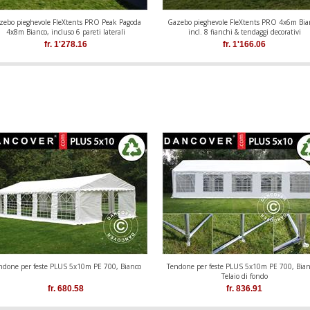
zebo pieghevole FleXtents PRO Peak Pagoda
Gazebo pieghevole FleXtents PRO 4x6m Bia
4x8m Bianco, incluso 6 pareti laterali
incl. 8 fianchi & tendaggi decorativi
fr.
1'278.16
fr.
1'166.06
ndone per feste PLUS 5x10m PE 700, Bianco
Tendone per feste PLUS 5x10m PE 700, Bian
Telaio di fondo
fr.
680.58
fr.
836.91