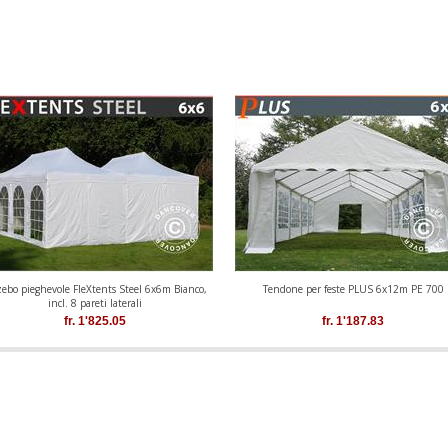
ebo pieghevole FleXtents Steel 6x6m Bianco,
Tendone per feste PLUS 6x12m PE 700
incl. 8 pareti laterali
fr.
1'825.05
fr.
1'187.83