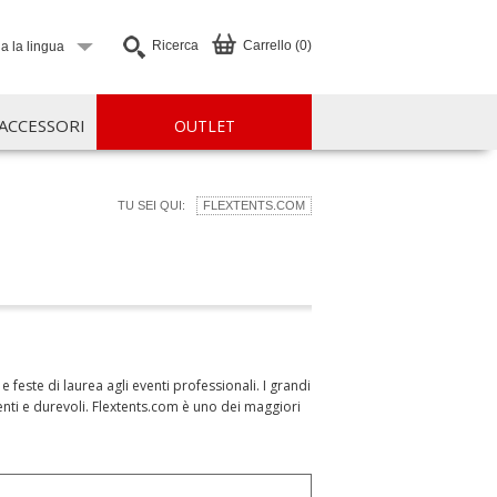
Ricerca
Carrello (0)
a la lingua
ACCESSORI
OUTLET
TU SEI QUI:
FLEXTENTS.COM
 feste di laurea agli eventi professionali. I grandi
tenti e durevoli. Flextents.com è uno dei maggiori