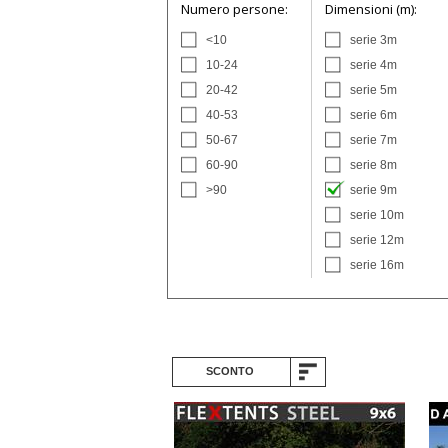
Numero persone:
Dimensioni (m):
<10
serie 3m
10-24
serie 4m
20-42
serie 5m
40-53
serie 6m
50-67
serie 7m
60-90
serie 8m
>90
serie 9m
serie 10m
serie 12m
serie 16m
SCONTO