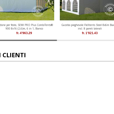
done per feste, SEMI PRO Plus CombiTents®
Gazebo pieghevole FleXtents Steel 8x6m Bia
900 8x16 (2,6)m, 6 in 1, Bianco
incl. 8 pareti laterali
fr.
4'963.29
fr.
1'921.43
 CLIENTI