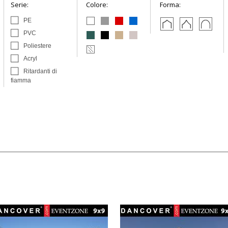
Serie:
Colore:
Forma:
PE
PVC
Poliestere
Acryl
Ritardanti di
fiamma