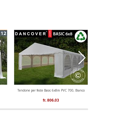
Tendone per feste Basic 6x8m PVC 700, Bianco
Tendone per feste Basic 6x6
fr.
806.03
fr.
649.49