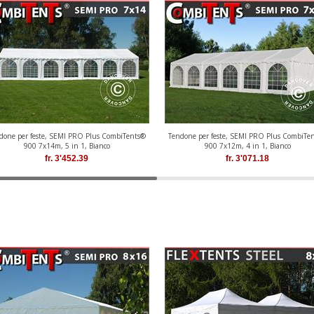
done per feste, SEMI PRO Plus CombiTents®
Tendone per feste, SEMI PRO Plus CombiTe
900 7x14m, 5 in 1, Bianco
900 7x12m, 4 in 1, Bianco
fr.
3'452.39
fr.
3'071.18