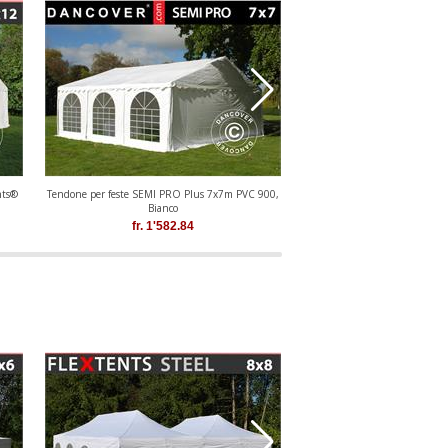
nts®
Tendone per feste SEMI PRO Plus 7x7m PVC 900,
Tendone per feste Pagoda Ex
Bianco
Bianco
fr.
1'582.84
fr.
1'420.6