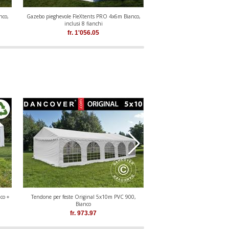
nco,
Gazebo pieghevole FleXtents PRO 4x6m Bianco,
Gazebo pieghevole FleXtents
inclusi 8 fianchi
4x6m Bianco, inclusi
fr.
1'056.05
fr.
1'128.3
co +
Tendone per feste Original 5x10m PVC 900,
Tendone per feste Basic 5x1
Bianco
fr.
973.97
fr.
566.52