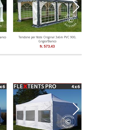
ianco
Tendone per feste Original 3x6m PVC 900,
Tendone per feste PLUS
Grigio/Bianco
Grigio/Bianc
fr.
573.43
fr.
410.48