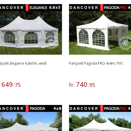
tyzelt Elegance 6,8x5m, weiß
Partyzelt Pagoda PRO 4x4m, PVC
649
740
.
.
75
fr.
.
95