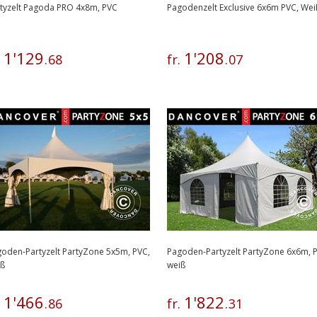
tyzelt Pagoda PRO 4x8m, PVC
Pagodenzelt Exclusive 6x6m PVC, Wei
1
'
129
1
'
208
.
.
68
fr.
.
07
oden-Partyzelt PartyZone 5x5m, PVC,
Pagoden-Partyzelt PartyZone 6x6m, 
iß
weiß
1
'
466
1
'
822
.
.
86
fr.
.
31