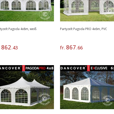
tyzelt Pagoda 4x8m, weiß
Partyzelt Pagoda PRO 4x6m, PVC
862
867
.
.
43
fr.
.
66