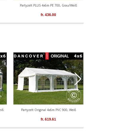
Partyzelt PLUS 4x6m PE 700, Grau/Weiß
Partyzelt PLUS 4x6m P
fr.
436.00
fr.
436.00
eiß
Partyzelt Original 4x6m PVC 900, Weiß
Partyzelt Original 4x6m PV
Weiß
fr.
619.61
fr.
619.61