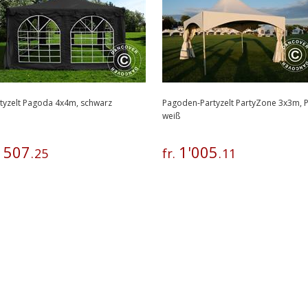
tyzelt Pagoda 4x4m, schwarz
Pagoden-Partyzelt PartyZone 3x3m, 
weiß
507
1
'
005
.
.
25
fr.
.
11