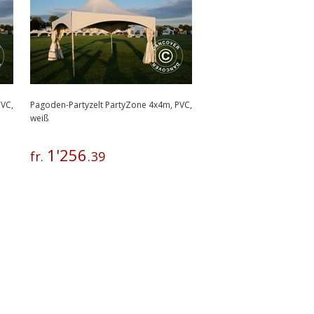
PVC,
Pagoden-Partyzelt PartyZone 4x4m, PVC,
weiß
1
'
256
fr.
.
39