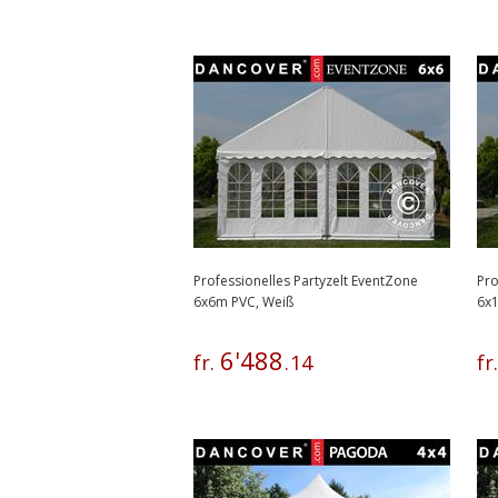
Professionelles Partyzelt EventZone
Pro
6x6m PVC, Weiß
6x
6
'
488
fr.
.
14
fr