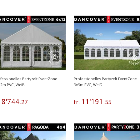
fessionelles Partyzelt EventZone
Professionelles Partyzelt EventZone
12m PVC, Weiß
9x9m PVC, Weiß
8
'
744
11
'
191
.
.
27
fr.
.
55