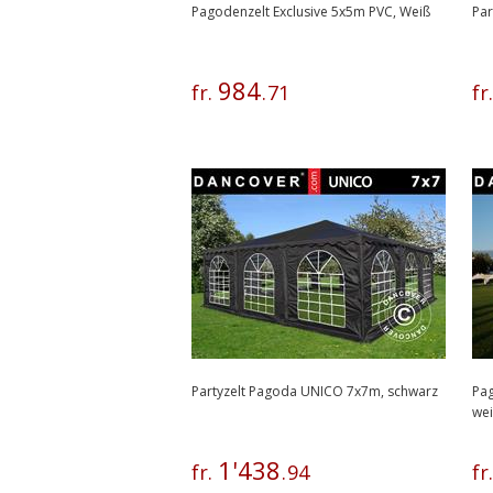
Pagodenzelt Exclusive 5x5m PVC, Weiß
Par
984
fr.
.
71
fr
Partyzelt Pagoda UNICO 7x7m, schwarz
Pag
we
1
'
438
fr.
.
94
fr