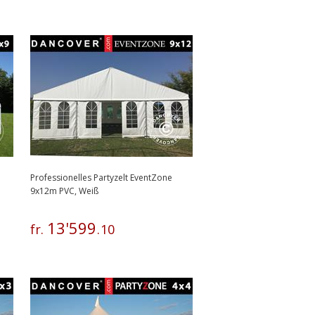
Professionelles Partyzelt EventZone
9x12m PVC, Weiß
13
'
599
fr.
.
10