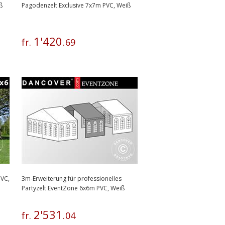
ß
Pagodenzelt Exclusive 7x7m PVC, Weiß
1
'
420
fr.
.
69
PVC,
3m-Erweiterung für professionelles
Partyzelt EventZone 6x6m PVC, Weiß
2
'
531
fr.
.
04