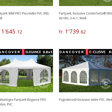
tyzelt SEMI PRO Plus 6x8m PVC 900,
Partyzelt, Exclusive CombiTents® 900
iß
6x10m, 3-in-1, Weiß
1
'
645
1
'
739
.
.
12
fr.
.
62
tkantiges Partyzelt Elegance PRO
Pagodenzelt Exclusive 6x6m PVC, Wei
x5m, PVC