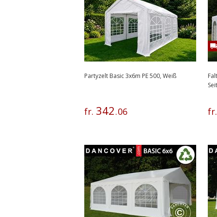
Partyzelt Basic 3x6m PE 500, Weiß
Fal
Se
342
fr.
.
06
fr