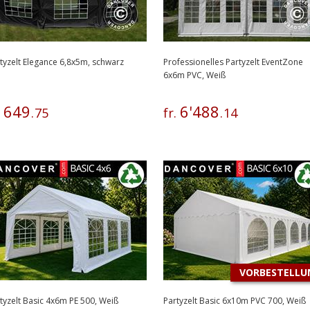
tyzelt Elegance 6,8x5m, schwarz
Professionelles Partyzelt EventZone
6x6m PVC, Weiß
649
6
'
488
.
.
75
fr.
.
14
VORBESTELLU
tyzelt Basic 4x6m PE 500, Weiß
Partyzelt Basic 6x10m PVC 700, Weiß