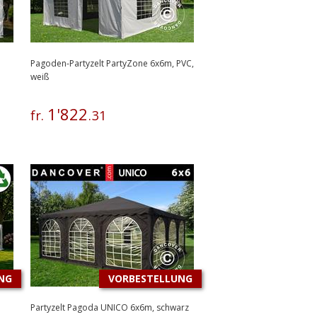
Pagoden-Partyzelt PartyZone 6x6m, PVC,
weiß
1
'
822
fr.
.
31
NG
VORBESTELLUNG
Partyzelt Pagoda UNICO 6x6m, schwarz