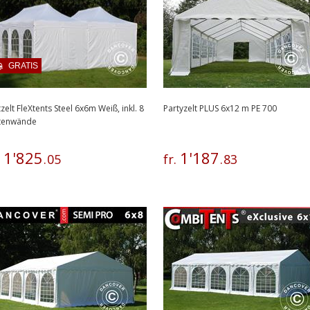
GRATIS
tzelt FleXtents Steel 6x6m Weiß, inkl. 8
Partyzelt PLUS 6x12 m PE 700
itenwände
1
'
825
1
'
187
.
.
05
fr.
.
83