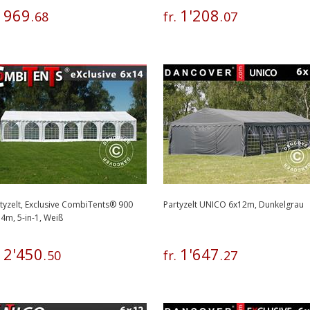
969
1
'
208
.
.
68
fr.
.
07
tyzelt, Exclusive CombiTents® 900
Partyzelt UNICO 6x12m, Dunkelgrau
4m, 5-in-1, Weiß
2
'
450
1
'
647
.
.
50
fr.
.
27