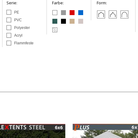
Serie:
Farbe:
Form:
PE
PVC
Polyester
Acryl
Flammfeste