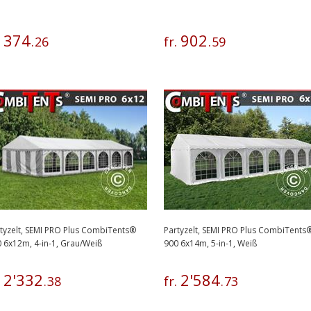
374
902
.
.
26
fr.
.
59
tyzelt, SEMI PRO Plus CombiTents®
Partyzelt, SEMI PRO Plus CombiTents
 6x12m, 4-in-1, Grau/Weiß
900 6x14m, 5-in-1, Weiß
2
'
332
2
'
584
.
.
38
fr.
.
73