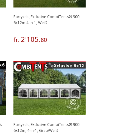
Partyzelt, Exclusive CombiTents® 900
6x12m 4-in-1, Weiß
2
'
105
fr.
.
80
ß
Partyzelt, Exclusive CombiTents® 900
6x12m, 4-in-1, Grau/Weiß