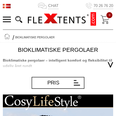
CHAT
70 26 76 20
0
BIOKLIMATISKE PERGOLAER
BIOKLIMATISKE PERGOLAER
Bioklimatiske pergolaer – intelligent komfort og fleksibilitet til
udeliv året rundt
En bioklimatisk pergola giver dig fuld kontrol over dit uderum og
gør det muligt at tilpasse opholdet udendørs til både vejr og
PRIS
stemning. Med et justerbart tag kombinerer disse arkitektonisk
elegante pergolaer funktionalitet og design, så du kan nyde haven
eller terrassen i både sol, blæst og regn. Uanset om formålet er
afslapning, måltider under åben himmel eller hyggelige stunder
med familie og venner, skaber en bioklimatisk pergola optimale
rammer med mulighed for læ, ventilation og præcis styring af