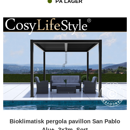
PÅ LAGER
overdækket spiseplads eller et inspirerende arbejdsområde i det
fri.
Er bioklimatiske pergolaer bygget til det nordiske klima?
Ja. Bioklimatiske pergolaer fra Flextents.com er konstrueret med
pulverlakerede aluminiumsrammer og slidstærke tagelementer
som metallameller eller UV-bestandigt stof. Materialerne er udvalgt
for deres holdbarhed og modstandsdygtighed over for vind, regn
og sol og kræver kun minimal vedligeholdelse. For optimal stabilitet
skal pergolaen monteres på et fast og plant underlag som beton,
fliser eller en træterrasse.
Hvor kan en bioklimatisk pergola placeres?
En bioklimatisk pergola kan anvendes både fritstående i haven,
ved poolen eller monteret op ad husets facade for at forlænge
boligens opholdsareal. Det enkle og moderne design gør
pergolaen velegnet til både private hjem og kommercielle
omgivelser som caféer, restauranter og hoteller. Med integrerede
løsninger som LED-belysning og terrassevarmere kan pergolaen
Bioklimatisk pergola pavillon San Pablo
bruges fra tidlig morgen til sen aften – uanset vejrforholdene.
Alu+, 3x3m, Sort