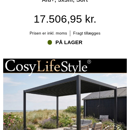
Bioklimatisk pergola sammenlignet med andre
pavillonløsninger
17.506,95 kr.
I forhold til havepavilloner med fast tag eller havepavilloner med
polycarbonattag giver bioklimatiske pergolaer en aktiv og dynamisk
klimastyring. Du kan selv regulere temperatur, lys og ventilation i
Prisen er inkl. moms
Fragt tillægges
takt med vejret. Hvor stofpavilloner typisk er lette og midlertidige
PÅ LAGER
løsninger, kombinerer bioklimatiske pergolaer lang levetid med
maksimal fleksibilitet og komfort.
Derfor vælger mange Flextents.com til bioklimatiske pergolaer
Hos Flextents.com finder du et omfattende udvalg af
havepavilloner og pergolaer, hvor bioklimatiske løsninger spiller en
central rolle. Sortimentet omfatter flere størrelser, designs og
tilpasningsmuligheder, så du kan finde en løsning, der matcher
både arkitektur og behov. Uanset om du ønsker en markant,
moderne konstruktion eller en diskret og funktionel overdækning,
står vores Xperts klar til at rådgive dig. Kontakt os via telefon, chat
eller e-mail og kom et skridt nærmere et fleksibelt og komfortabelt
uderum.