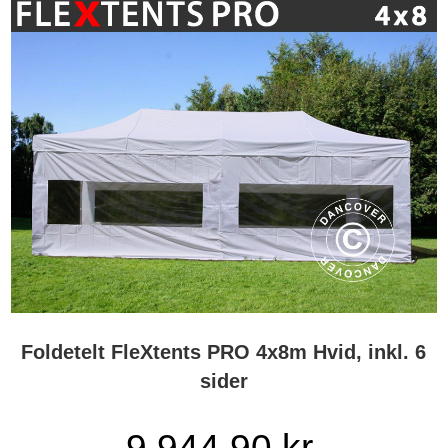
Foldetelt FleXtents PRO 4x8m Hvid, inkl. 6
sider
9.944,90 kr.