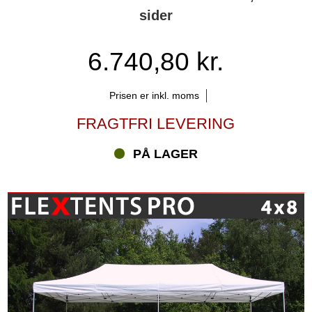
du har valgt. Du kan bl.a. vælge farve, størrelse, facon m.m. Det
sider
gør det langt lettere at vælge præcis det telt, du skal bruge –
uanset om det er et foldetelt 4 m eller en anden størrelse. Ønsker
du personlig hjælp til at vælge de eller de rigtige foldetelte, så skal
6.740,80 kr.
du bare kontakte vores Xperter via telefon, e-mail eller Chat. De
kan både besvare dine spørgsmål om vores FleXtents® foldetelte
Prisen er inkl. moms
4 m og om alt muligt andet, som handler om produkter på
shoppen.
FRAGTFRI LEVERING
PÅ LAGER