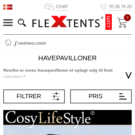
CHAT
70 26 76 20
0
HAVEPAVILLONER
HAVEPAVILLONER
Hvorfor er vores havepavilloner et oplagt valg til livet
udendørs?
En havepavillon fungerer som et fast og stemningsfuldt
samlingspunkt i haven eller på terrassen, hvor du får både skygge,
FILTRER
PRIS
læ og en behagelig atmosfære. Den kan bruges som ramme om
hyggelige måltider, rolige stunder med en bog eller som et æstetisk
element, der binder uderummet sammen. Uanset om formålet er
afslapning eller socialt samvær, giver en havepavillon dig en
fleksibel og elegant løsning. Men hvilken model passer bedst til dit
behov, og hvad bør du være opmærksom på, inden du vælger?