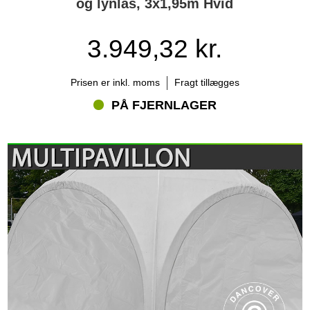
og lynlås, 3x1,95m Hvid
Hold samtidig øje med vejrudsigten. Partyteltet bør ikke anvendes i
kraftig vind, kraftig regn eller andet hårdt vejr, som konstruktionen
ikke er beregnet til.
3.949,32 kr.
Hvad bør du overveje før køb?
Prisen er inkl. moms
Fragt tillægges
Partytelt Multipavillon® er især interessant, hvis du ønsker en
eventløsning, hvor både design og fleksibilitet spiller en væsentlig
PÅ FJERNLAGER
rolle.
Overvej især:
hvor stort et areal du har brug for
om du vil kunne udvide senere
hvilke typer arrangementer teltet skal bruges til
om opstillingen skal være åben eller lukket
hvilke modulkombinationer der passer til dine behov
transport og opbevaring
indretning og belysning
professionel brug eller udlejning
Flextents.coms eksperter kan hjælpe dig med at sammenligne
moduler, opstillinger og tilbehør, så du kan sammensætte et
partytelt Multipavillon®, der passer til både arrangementet og den
stemning, du ønsker at skabe.