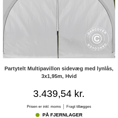
Ja. Kombinationen af professionel konstruktion, flere mulige
opstillinger og et karakteristisk design gør Multipavillon® relevant
for teltudlejere og eventfirmaer.
Partytelt Multipavillon sidevæg med lynlås,
3x1,95m, Hvid
3.439,54 kr.
Prisen er inkl. moms
Fragt tillægges
PÅ FJERNLAGER