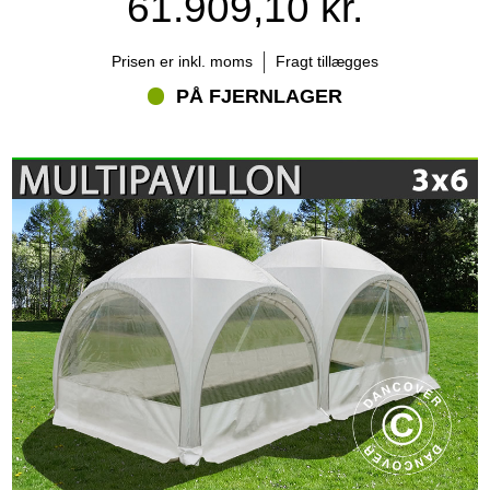
61.909,10 kr.
Hvordan fungerer det modulære Multipavillon®-
system?
Prisen er inkl. moms
Fragt tillægges
Partytelt Multipavillon® er udviklet som et modulært system, hvor
flere pavilloner kan forbindes.
PÅ FJERNLAGER
Åbningerne på modulerne har samme format, så enhederne kan
kombineres på forskellige måder. Det giver mulighed for at
begynde med en mindre opstilling og senere tilføje flere moduler,
hvis pladsbehovet vokser.
Flere partytelte Multipavillon® kan eksempelvis kombineres til:
et større samlet festområde
separate lounge- og spisezoner
reception og velkomstområde
forskellige udstillings- eller produktzoner
bar- og serveringsområder
åbne eventstrukturer med flere indgange
Når to Multipavillon®-moduler forbindes, skal der anvendes den
relevante tagrende mellem dem.
Et partytelt, der også skaber stemning