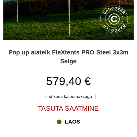
Pop up aiatelk FleXtents PRO Steel 3x3m
Selge
579,40 €
Hind koos käibemaksuga
TASUTA SAATMINE
LAOS