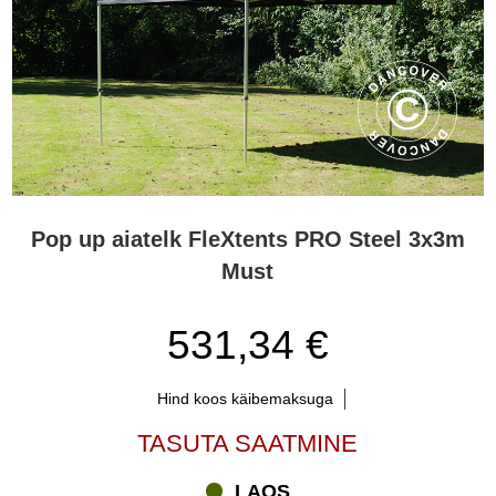
Pop up aiatelk FleXtents PRO Steel 3x3m
Must
531,34 €
Hind koos käibemaksuga
TASUTA SAATMINE
LAOS