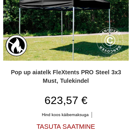
Pop up aiatelk FleXtents PRO Steel 3x3
Must, Tulekindel
623,57 €
Hind koos käibemaksuga
TASUTA SAATMINE