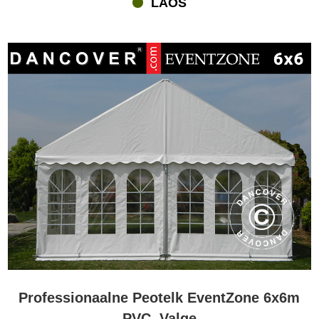
LAOS
Peotelgid PRO personaalse nõuande ja juhendamisega
Meie peotelgid PRO on esiteks suunatd professionaalsetele
rendifirmadele, mis juba teavad kõike, mis on teda
kõrgekvaliteedilistest peotelkidest. Kas teil on küsimusi materjalide,
sertifikaatide, suuruste või muu kohta, palun helistage meie
Ekspertidele? Nad aitavad teid enne, pärast ning ostu ajal. Võite
saada nõuandeid ja juhendamist e-maili, Skype’i ja Chati teel.
Leiad kogu kontaktinformatsiooni flextents.com lehelt.
Professionaalne Peotelk EventZone 6x6m
PVC, Valge