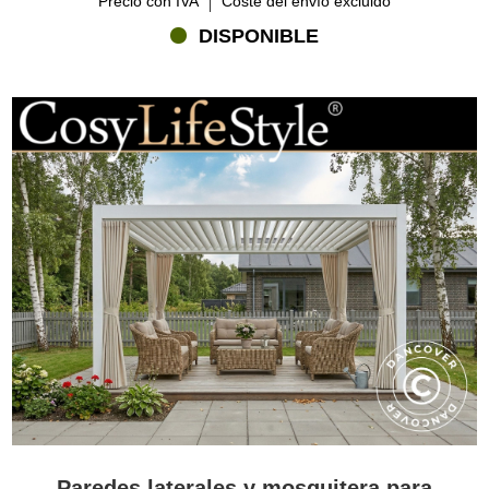
Precio con IVA
Coste del envío excluido
otros equipos
DISPONIBLE
Los accesorios para cenadores también pueden ser otras cosas
como mesas y sillas para el cenador. Con un cómodo sillón
reclinable o un juego de comedor puedes disfrutar de tu cenador
todavía más. Se crea una sensación mágica cuando estás sentado
en un elegante cenador en compañía de amigos y familiares
disfrutando de una comida que viene tal vez directamente de la
barbacoa a un lado del cenador. Otros accesorios para cenadores
como un cómodo sillón reclinable o un juego de sala también te
pueden regalar muchas horas agradables afuera en el patio. Con
un cenador de calidad siempre tienes un lugar donde estar en el
exterior aunque brille el sol o llueva. Da un vistazo a los muchos
accesorios para cenadores que ofrecemos – como las paredes
laterales y los mosquiteros que están en esta página, pero
también mobiliario lounge, juegos de comedor, calefactores de
patio y mucho más.
Paredes laterales y mosquitera para