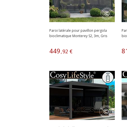
Paroi latérale pour pavillon pergola
Par
bioclimatique Monterey S2, 3m, Gris
bio
Foncé
449
8
,
92
€