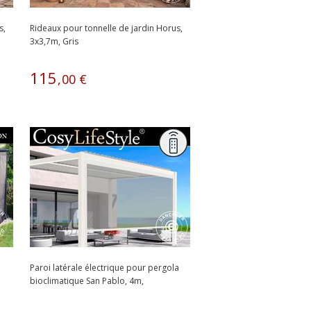
s,
Rideaux pour tonnelle de jardin Horus,
3x3,7m, Gris
115
,
00
€
Paroi latérale électrique pour pergola
bioclimatique San Pablo, 4m,
Blanc/Gris...