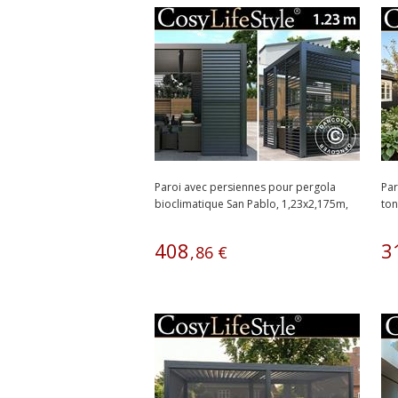
Paroi avec persiennes pour pergola
Par
bioclimatique San Pablo, 1,23x2,175m,
ton
Noir
bio
408
3
,
86
€