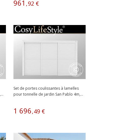
961
,
92
€
Set de portes coulissantes à lamelles
..
pour tonnelle de jardin San Pablo 4m,...
1
696
,
49
€