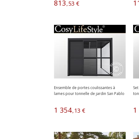
813
1
,
53
€
Ensemble de portes coulissantes à
Set
lames pour tonnelle de jardin San Pablo
ton
3m,...
1
354
1
,
13
€