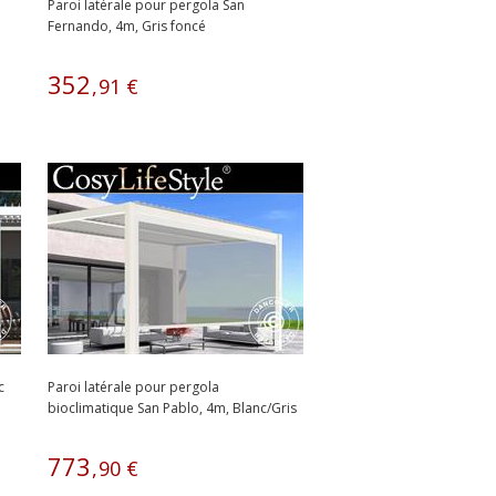
Paroi latérale pour pergola San
Fernando, 4m, Gris foncé
352
,
91
€
c
Paroi latérale pour pergola
bioclimatique San Pablo, 4m, Blanc/Gris
clair
773
,
90
€