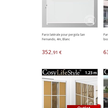
Paroi latérale pour pergola San
Par
Fernando, 4m, Blanc
bio
cla
352
6
,
91
€