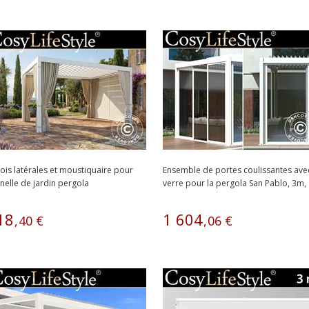
ois latérales et moustiquaire pour
Ensemble de portes coulissantes ave
nelle de jardin pergola
verre pour la pergola San Pablo, 3m,
climatique...
Blanc
18
1
604
,
40
€
,
06
€