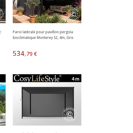
c
Paroi latérale pour pavillon pergola
bioclimatique Monterey S2, 4m, Gris
Foncé
534
,
79
€