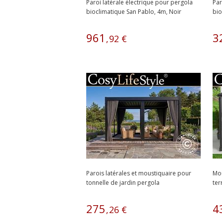
Paroi latérale électrique pour pergola
Par
bioclimatique San Pablo, 4m, Noir
bio
Noi
961
3
,
92
€
Parois latérales et moustiquaire pour
Mou
tonnelle de jardin pergola
ter
bioclimatique...
275
4
,
26
€