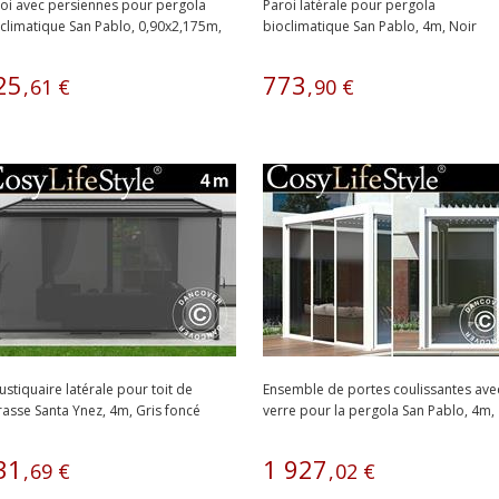
oi avec persiennes pour pergola
Paroi latérale pour pergola
climatique San Pablo, 0,90x2,175m,
bioclimatique San Pablo, 4m, Noir
r
25
773
,
61
€
,
90
€
stiquaire latérale pour toit de
Ensemble de portes coulissantes ave
rasse Santa Ynez, 4m, Gris foncé
verre pour la pergola San Pablo, 4m,
Blanc
31
1
927
,
69
€
,
02
€