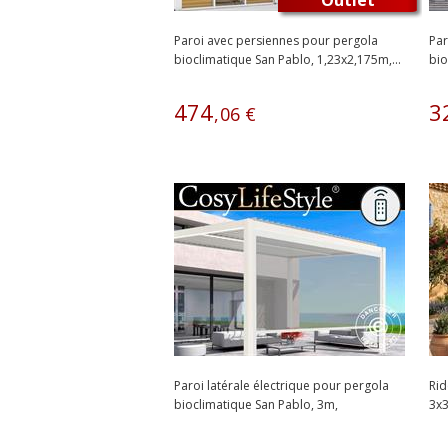
Outlet
Paroi avec persiennes pour pergola
Par
bioclimatique San Pablo, 1,23x2,175m,...
bio
Bla
474
3
,
06
€
Paroi latérale électrique pour pergola
Rid
bioclimatique San Pablo, 3m,
3x3
Blanc/Gris...