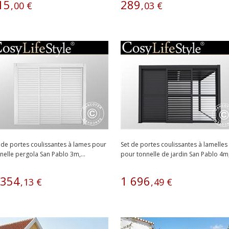
15
289
,
00
€
,
03
€
 de portes coulissantes à lames pour
Set de portes coulissantes à lamelles
nelle pergola San Pablo 3m,...
pour tonnelle de jardin San Pablo 4m,.
354
1
696
,
13
€
,
49
€