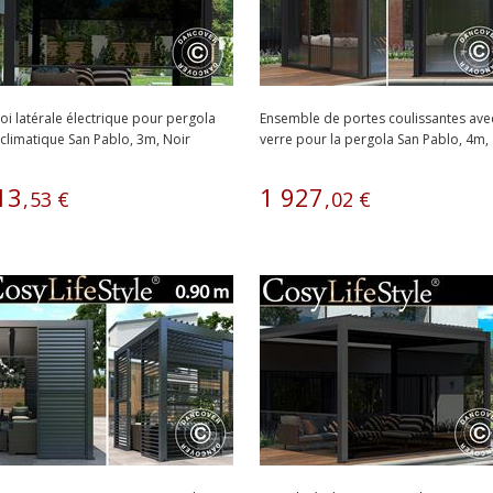
oi latérale électrique pour pergola
Ensemble de portes coulissantes ave
climatique San Pablo, 3m, Noir
verre pour la pergola San Pablo, 4m,
Noir
13
1
927
,
53
€
,
02
€