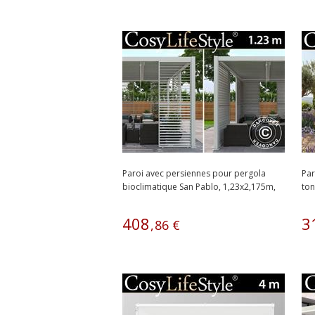
Paroi avec persiennes pour pergola
Par
bioclimatique San Pablo, 1,23x2,175m,
ton
Blanc
bio
408
3
,
86
€