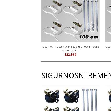
Sigurnosni Paket 4 (Klina za oluju 100cm i trake
Sigu
za oluju), Bijele
122,39
€
SIGURNOSNI REMEN