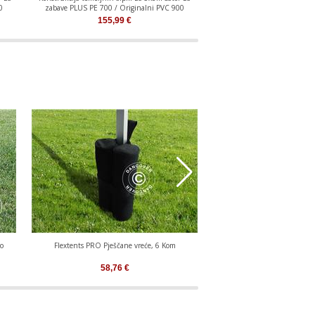
0
zabave PLUS PE 700 / Originalni PVC 900
zabave PLUS PE 700 / Ori
155,99
€
188,84
€
zo
Flextents PRO Pješčane vreće, 6 Kom
Težinski Diskovi 6 k
58,76
€
236,06
€