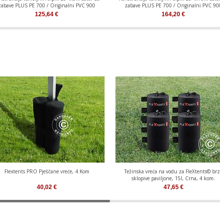
zabave PLUS PE 700 / Originalni PVC 900
zabave PLUS PE 700 / Originalni PVC 90
125,64
€
164,20
€
Flextents PRO Pješčane vreće, 4 Kom
Težinska vreća na vodu za FleXtents© br
sklopive paviljone, 15l, Crna, 4 kom.
40,02
€
47,65
€