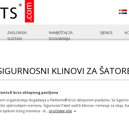
ZASLONSKI
NAMJEŠTAJ ZA
SJENICE
AC
SUSTAVI
DOGAĐANJA
SIGURNOSNI KLINOVI ZA ŠATOR
eXtents® brzo sklopivog paviljona
ilikom organiziranja događanja u FleXtents® brzo sklopivom paviljonu. Sa Sigur
 nešto vjetrovitijem vremenu. Sigurnosni Paket sadrži klinove i remenje za oluj
n tijekom lošeg vremena - ili
…
pročitajte više