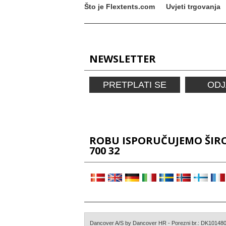
Što je Flextents.com
Uvjeti trgovanja
NEWSLETTER
PRETPLATI SE
ODJ
ROBU ISPORUČUJEMO ŠIROM
700 32
Dancover A/S by Dancover HR - Porezni br.: DK1014801