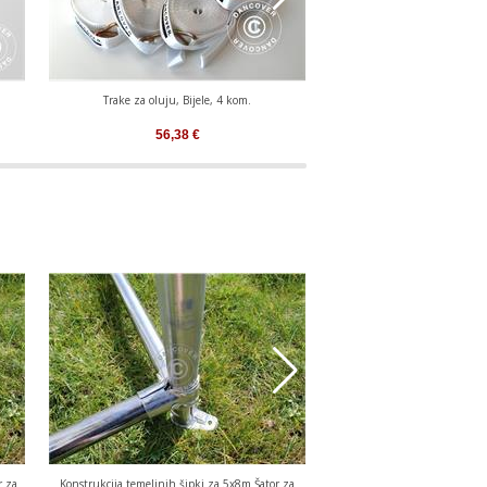
Trake za oluju, Bijele, 4 kom.
Sigurnosni Paket 4 (Klina za o
oluju), Bijel
56,38
€
104,51
€
r za
Konstrukcija temeljnih šipki za 5x8m Šator za
Konstrukcija temeljnih šipki