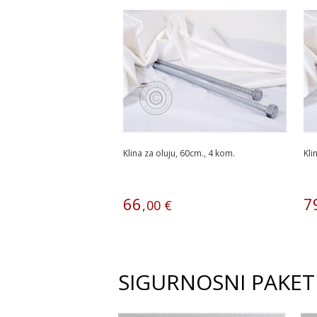
Klina za oluju, 60cm., 4 kom.
Kli
66
7
,
00
€
SIGURNOSNI PAKET