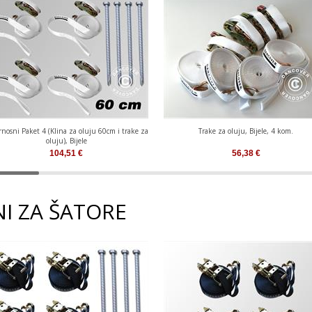
rnosni Paket 4 (Klina za oluju 60cm i trake za
Trake za oluju, Bijele, 4 kom.
oluju), Bijele
104,51
€
56,38
€
I ZA ŠATORE