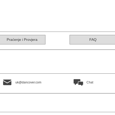
Praćenje i Provjera
FAQ
uk@dancover.com
Chat