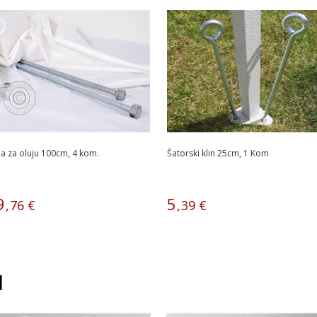
na za oluju 100cm, 4 kom.
Šatorski klin 25cm, 1 Kom
9
5
,
76
€
,
39
€
I