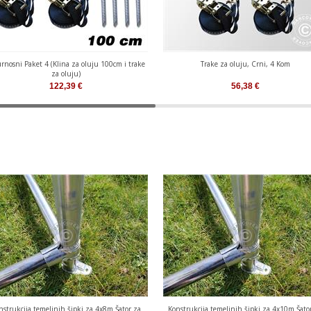
rnosni Paket 4 (Klina za oluju 100cm i trake
Trake za oluju, Crni, 4 Kom
za oluju)
122,39
€
56,38
€
nstrukcija temeljnih šipki za 4x8m Šator za
Konstrukcija temeljnih šipki za 4x10m Šato