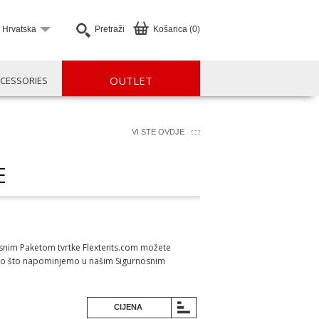
Hrvatska
Pretraži
Košarica (0)
OUTLET
CESSORIES
VI STE OVDJE
E
nosnim Paketom tvrtke Flextents.com možete
u. Kao što napominjemo u našim Sigurnosnim
CIJENA