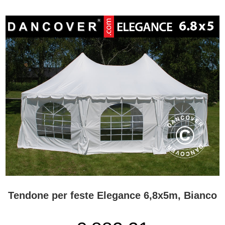
I tendoni per feste Pagoda hanno bellissime finestre ad arco che
offrono molta luce all'interno del tendone durante il giorno e allo
stesso tempo creano un effetto spettacolare. Da flextents.com, è
possibile acquistare una vasta gamma di accessori per i tendoni
per feste Pagoda come il riscaldamento e l'illuminazione e tutto ciò
di cui hai bisogno in ambito di sedie pieghevoli - e impilabili, tavoli
pieghevoli e stoviglie monouso e molto altro.
Tendone per feste Elegance 6,8x5m, Bianco