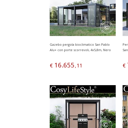
Gazebo pergola bioclimatico San Pablo
Per
Alu+ con porte scorrevoli, 4x5,8m, Nero
San
16
.
655
€
,
11
€