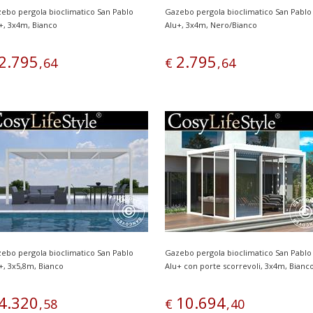
ebo pergola bioclimatico San Pablo
Gazebo pergola bioclimatico San Pablo
+, 3x4m, Bianco
Alu+, 3x4m, Nero/Bianco
2
.
795
2
.
795
,
64
€
,
64
ebo pergola bioclimatico San Pablo
Gazebo pergola bioclimatico San Pablo
+, 3x5,8m, Bianco
Alu+ con porte scorrevoli, 3x4m, Bianc
4
.
320
10
.
694
,
58
€
,
40