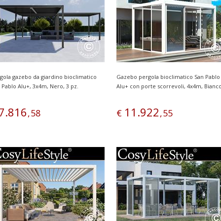
gola gazebo da giardino bioclimatico
Gazebo pergola bioclimatico San Pablo
 Pablo Alu+, 3x4m, Nero, 3 pz.
Alu+ con porte scorrevoli, 4x4m, Bianc
7
.
816
11
.
922
,
58
€
,
55