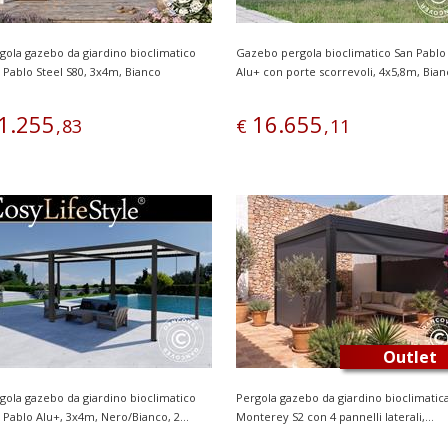
gola gazebo da giardino bioclimatico
Gazebo pergola bioclimatico San Pablo
 Pablo Steel S80, 3x4m, Bianco
Alu+ con porte scorrevoli, 4x5,8m, Bia
1
.
255
16
.
655
,
83
€
,
11
Outlet
gola gazebo da giardino bioclimatico
Pergola gazebo da giardino bioclimatic
 Pablo Alu+, 3x4m, Nero/Bianco, 2...
Monterey S2 con 4 pannelli laterali,...