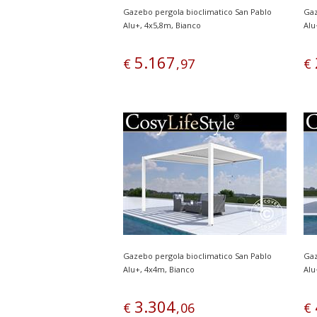
Gazebo pergola bioclimatico San Pablo
Gaz
Alu+, 4x5,8m, Bianco
Alu
5
.
167
€
,
97
€
Gazebo pergola bioclimatico San Pablo
Gaz
Alu+, 4x4m, Bianco
Alu
3
.
304
€
,
06
€