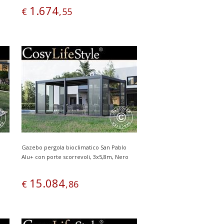
1
.
674
€
,
55
Gazebo pergola bioclimatico San Pablo
Alu+ con porte scorrevoli, 3x5,8m, Nero
15
.
084
€
,
86