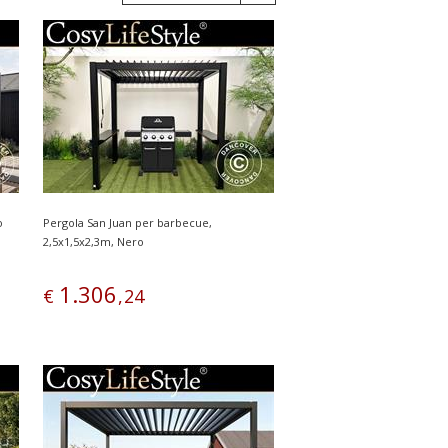
o
Pergola San Juan per barbecue,
2,5x1,5x2,3m, Nero
1
.
306
€
,
24