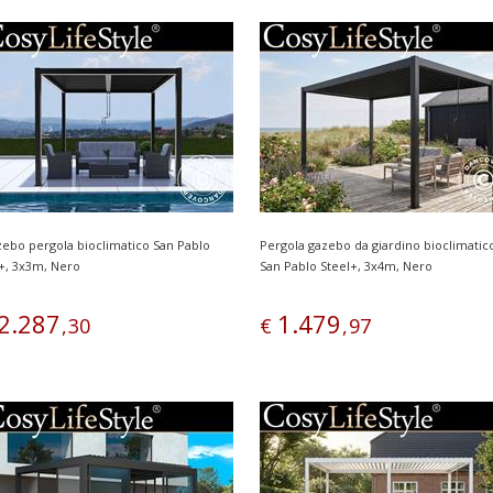
ebo pergola bioclimatico San Pablo
Pergola gazebo da giardino bioclimatic
+, 3x3m, Nero
San Pablo Steel+, 3x4m, Nero
2
.
287
1
.
479
,
30
€
,
97