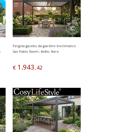
Pergola gazebo da giardino bioclimatico
o
San Pablo Steel+, 4x4m, Nero
1
.
943
€
,
42