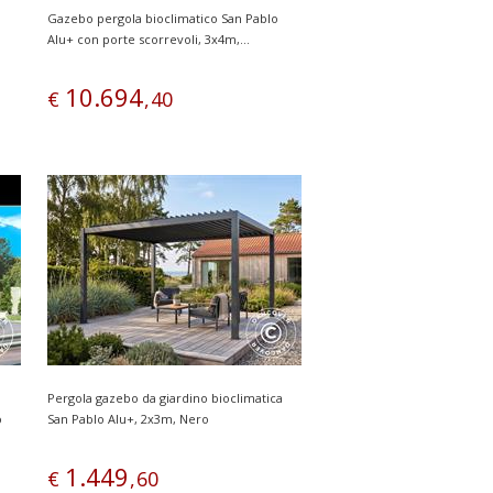
Gazebo pergola bioclimatico San Pablo
Alu+ con porte scorrevoli, 3x4m,...
10
.
694
€
,
40
Pergola gazebo da giardino bioclimatica
o
San Pablo Alu+, 2x3m, Nero
1
.
449
€
,
60