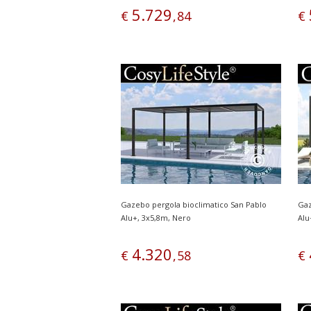
5
.
729
€
,
84
€
Gazebo pergola bioclimatico San Pablo
Gaz
Alu+, 3x5,8m, Nero
Alu
4
.
320
€
,
58
€