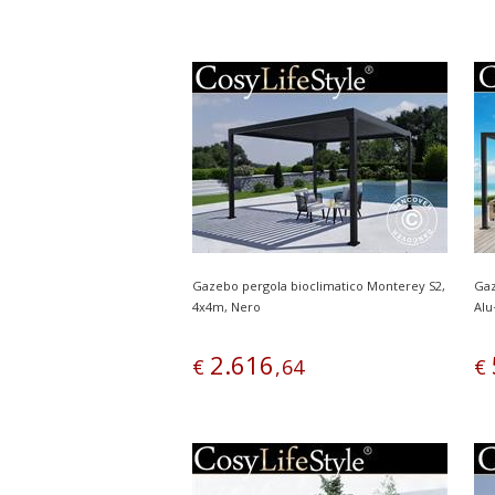
Gazebo pergola bioclimatico Monterey S2,
Gaz
4x4m, Nero
Alu
2
.
616
€
,
64
€