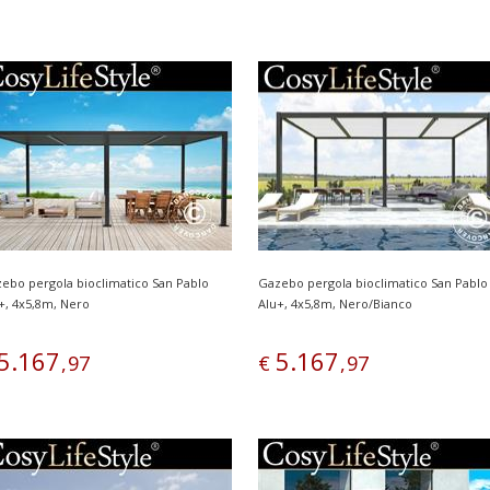
ebo pergola bioclimatico San Pablo
Gazebo pergola bioclimatico San Pablo
+, 4x5,8m, Nero
Alu+, 4x5,8m, Nero/Bianco
5
.
167
5
.
167
,
97
€
,
97