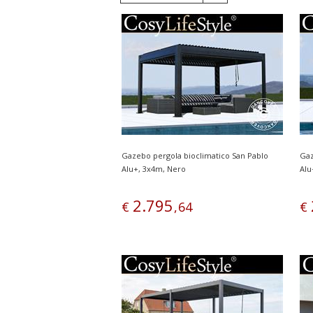
Gazebo pergola bioclimatico San Pablo
Gaz
Alu+, 3x4m, Nero
Alu
2
.
795
€
,
64
€