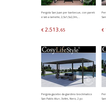
Pergola San Juan per barbecue, con pareti
Per
e lati a lamelle, 2,5x1,5x2,3m,...
San
2
.
513
€
,
65
€
Pergola gazebo da giardino bioclimatico
Per
San Pablo Alu+, 3x4m, Nero, 2 pz.
San