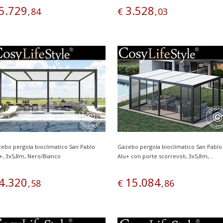
5
.
729
3
.
528
,
84
€
,
03
ebo pergola bioclimatico San Pablo
Gazebo pergola bioclimatico San Pablo
+, 3x5,8m, Nero/Bianco
Alu+ con porte scorrevoli, 3x5,8m,...
4
.
320
15
.
084
,
58
€
,
86