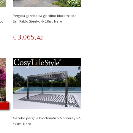
Pergola gazebo da giardino bioclimatico
nco
San Pablo Steel+, 4x5,8m, Nero
3
.
065
€
,
42
a
Gazebo pergola bioclimatico Monterey S2,
3x4m, Nero