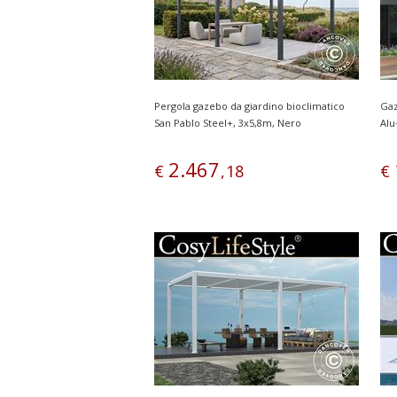
Pergola gazebo da giardino bioclimatico
Gaz
San Pablo Steel+, 3x5,8m, Nero
Alu
2
.
467
€
,
18
€