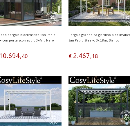
ebo pergola bioclimatico San Pablo
Pergola gazebo da giardino bioclimatic
+ con porte scorrevoli, 3x4m, Nero
San Pablo Steel+, 3x5,8m, Bianco
10
.
694
2
.
467
,
40
€
,
18