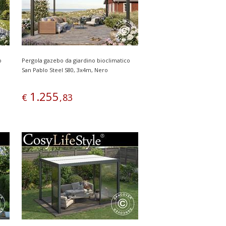
o
Pergola gazebo da giardino bioclimatico
San Pablo Steel S80, 3x4m, Nero
1
.
255
€
,
83