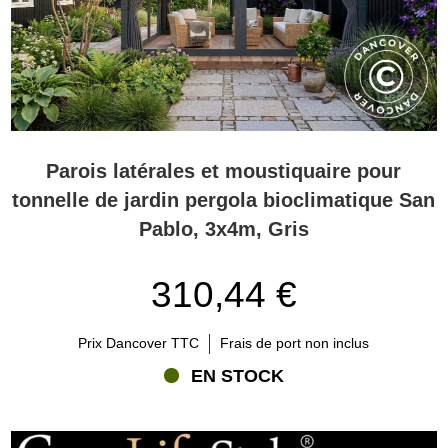
Avec les bons accessoires, vous pouvez tirer le meilleur parti de
votre tonnelle ou de votre pergola. Créez un espace où vous
pourrez profiter de votre jardin quelle que soit la météo. Avec des
options comme des parois latérales, des moustiquaires, des portes
coulissantes en verre et un LED-éclairage, votre tonnelle devient
non seulement pratique, mais aussi une extension élégante et
confortable de votre espace extérieur – presque toute l’année.
Parois latérales et moustiquaire pour
tonnelle de jardin pergola bioclimatique San
Pablo, 3x4m, Gris
310,44 €
Prix Dancover TTC
Frais de port non inclus
EN STOCK