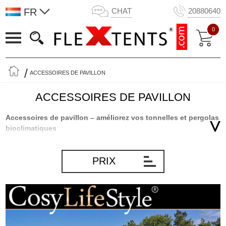
FR
CHAT
20880640
0
ACCESSOIRES DE PAVILLON
ACCESSOIRES DE PAVILLON
Accessoires de pavillon – améliorez vos tonnelles et pergolas
bioclimatiques
Une tonnelle ou une pergola bioclimatique est un ajout magnifique
et fonctionnel à tout jardin, offrant un espace confortable pour la
PRIX
détente ou les rassemblements. Avec les bons accessoires, vous
pouvez améliorer l’expérience et rendre vos tonnelles encore plus
polyvalentes toute l’année. Que vous recherchiez plus d’ombre, de
protection, de flexibilité ou un éclairage d’ambiance, nous
proposons une large gamme d’accessoires, y compris des parois
latérales, des murs à lames, des rideaux latéraux, des