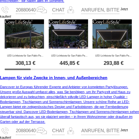
entscheiden - wir haben alles im Sortiment.
Jetzt
20880640
CHAT
ANRUFEN, BITTE
kaufen!
LED Lichtleiste für San Pablo Pergola Pavillon 4x4m, 4 Stk., Warmweiß
LED Lichtleiste für San Pablo Pergola Pavillon 4x5,8m, 6 Stk., Warmweiß
LED Lichtleiste für San Pablo Pergola Pavillon 3x4m, 4 Stk., Warmweiß
308,13
€
445,85
€
293,88
€
Lampen für viele Zwecke in Innen- und Außenbereichen
Dancover ist Europas führender Experte and Anbieter von kompletten Partylösungen.
Unsere große Auswahl umfasst alles, was Sie benötigen, um Ihr Partyzelt und Haus zu
dekorieren und zu beleuchten, einschließlich stilvolle LED-Lampen in hoher Qualität –
Bodenlampen, Tischlampen und Sonnenschirmlampen. Unsere schöne Reihe an LED-
Lampen bietet ein zeitgenössisches Design und Farbobtionen, die per Fernbedienung
steuerbar sind. Dancover LED-Bodenlampen, Tischlampen und Sonnenschirmlampen sehen
überall fantastisch aus, wo sie platziert werden – in Ihrem Wohnzimmer oder draußen im
Garten oder auf der Terrasse.
Jetzt
20880640
CHAT
ANRUFEN, BITTE
kaufen!