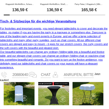
Klappstuhl 44x44x80cm, Schwarz, 8 St.
Klappstuhl 44x44x80cm, Weiß, 8 St.
Party-Paket, 1 Klapptisch (180cm) + 8 Klappstühle, Hellgrau/Schwarz
136,59
€
136,59
€
165,58
€
Tisch- & Sitzbezüge für die wichtige Veranstaltung
For festivities and important events, you need elegant tablecloths to cover and decorate the
tables, no matter if you are having the party in a marquee or somewhere else. Dancover is
one of the leading party and event experts in Europe, and we offer a large selection of
tablecloths and many other party supplies, such as chair covers. All our different chair
covers are elegant and easy to mount – it goes for our stretch covers, the curly covers and
the soft covers with the beautiful and pleated skirt.
Our beautiful tablecloths can change any ordinary folding table into a beautiful and festive
table, and our elegant chair covers can change an ordinary folding chair or stacking chair
into something beautiful and romantic. Do you want to turn up the festive ambience, you
definitely need our tablecloths and chair covers so your guests will have a pleasant
experience.
Jetzt
20880640
CHAT
ANRUFEN, BITTE
kaufen!