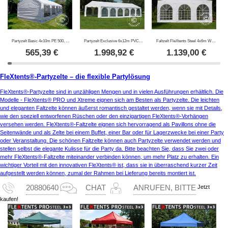
Partyzelt Basic 4x10m PE 500, Weiß
Partyzelt Exclusive 6x12m PVC 900, Weiß
Faltzelt FleXtents Steel 4x6m Weiß, mit 4 Seitenwänden
565,39
€
1.998,92
€
1.139,00
€
FleXtents®-Partyzelte – die flexible Partylösung
FleXtents®-Partyzelte sind in unzähligen Mengen und in vielen Ausführungen erhältlich. Die
Modelle - FleXtents® PRO und Xtreme eignen sich am Besten als Partyzelte. Die leichten
und eleganten Faltzelte können äußerst romantisch gestaltet werden, wenn sie mit Details,
wie den speziell entworfenen Rüschen oder den einzigartigen FleXtents®-Vorhängen
versehen werden. FleXtents®-Faltzelte eignen sich hervorragend als Pavillons ohne die
Seitenwände und als Zelte bei einem Buffet, einer Bar oder für Lagerzwecke bei einer Party
oder Veranstaltung. Die schönen Faltzelte können auch Partyzelte verwendet werden und
stellen selbst die elegante Kulisse für die Party da. Bitte beachten Sie, dass Sie zwei oder
mehr FleXtents®-Faltzelte miteinander verbinden können, um mehr Platz zu erhalten. Ein
wichtiger Vorteil mit den innovativen FleXtents® ist, dass sie in überraschend kurzer Zeit
aufgestellt werden können, zumal der Rahmen bei Lieferung bereits montiert ist.
Jetzt
20880640
CHAT
ANRUFEN, BITTE
kaufen!