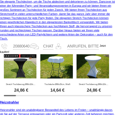
Sie elegante Tischdecken, um die Tische abdecken und dekorieren zu können. Dancover ist
einer der führenden Party- und Veranstaltungsexperten in Europa und wir bieten Ihnen ein
großes Sortiment an Tischdecken für jeden Zweck. Wir bieten Ihnen Tischdecken aus
Stretchstoff in vielen unterschiedlichen Farben, damit Sie das ganze Jahr über immer die
richtigen Tischdecken für jede Party finden. Die eleganten Stretch-Tischdecken können
einen gewöhnlichen Klapptisch in den elegantesten Banketttisch verwandeln. Wir bieten
Ihnen auch klassischere Tischdecken aus hochfeinem Stoff, die hervorragend zu unseren
runden und rechteckigen Tischen passen. Darüber hinaus bieten wir Ihnen viele
verschiedene Arten von LED-Partylichtern und weitere Arten der Dekoration – auch für den
Tisch.
Jetzt
20880640
CHAT
ANRUFEN, BITTE
kaufen!
Stretch Tischüberzug Ø80x110cm, Schwarz
Tischdecke Ø80x20cm, Weiß
Stretch Tischüberzug Ø80x110cm, Weiß
24,86
€
14,64
€
24,86
€
Heizstrahler
Heizstrahler sind ein unabdingbarer Bestandteil des Lebens im Freien – unabhängig davon,
ob Sie auf der Terrasse entspannen oder ein Partyzelt oder anderes Zelt beheizen möchten.