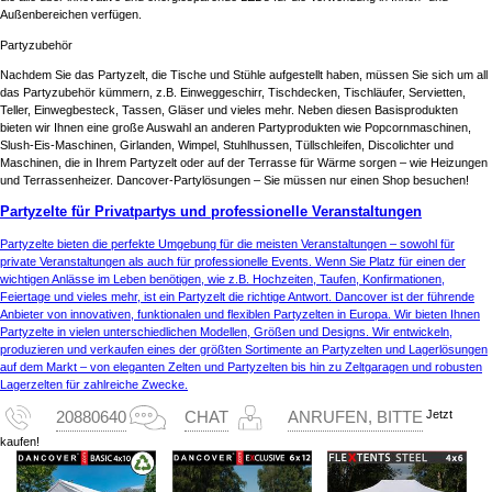
Außenbereichen verfügen.
Partyzubehör
Nachdem Sie das Partyzelt, die Tische und Stühle aufgestellt haben, müssen Sie sich um all
das Partyzubehör kümmern, z.B. Einweggeschirr, Tischdecken, Tischläufer, Servietten,
Teller, Einwegbesteck, Tassen, Gläser und vieles mehr. Neben diesen Basisprodukten
bieten wir Ihnen eine große Auswahl an anderen Partyprodukten wie Popcornmaschinen,
Slush-Eis-Maschinen, Girlanden, Wimpel, Stuhlhussen, Tüllschleifen, Discolichter und
Maschinen, die in Ihrem Partyzelt oder auf der Terrasse für Wärme sorgen – wie Heizungen
und Terrassenheizer. Dancover-Partylösungen – Sie müssen nur einen Shop besuchen!
Partyzelte für Privatpartys und professionelle Veranstaltungen
Partyzelte bieten die perfekte Umgebung für die meisten Veranstaltungen – sowohl für
private Veranstaltungen als auch für professionelle Events. Wenn Sie Platz für einen der
wichtigen Anlässe im Leben benötigen, wie z.B. Hochzeiten, Taufen, Konfirmationen,
Feiertage und vieles mehr, ist ein Partyzelt die richtige Antwort. Dancover ist der führende
Anbieter von innovativen, funktionalen und flexiblen Partyzelten in Europa. Wir bieten Ihnen
Partyzelte in vielen unterschiedlichen Modellen, Größen und Designs. Wir entwickeln,
produzieren und verkaufen eines der größten Sortimente an Partyzelten und Lagerlösungen
auf dem Markt – von eleganten Zelten und Partyzelten bis hin zu Zeltgaragen und robusten
Lagerzelten für zahlreiche Zwecke.
Jetzt
20880640
CHAT
ANRUFEN, BITTE
kaufen!