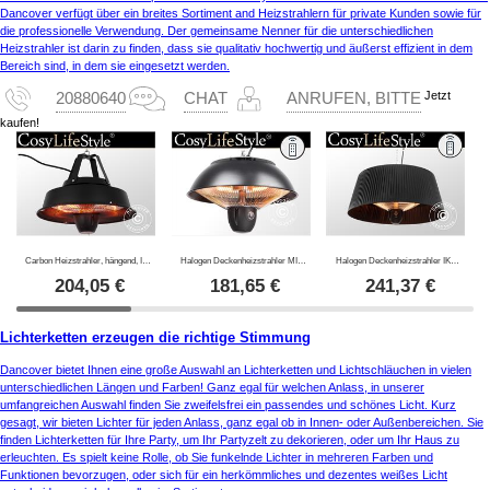
Dancover verfügt über ein breites Sortiment and Heizstrahlern für private Kunden sowie für
die professionelle Verwendung. Der gemeinsame Nenner für die unterschiedlichen
Heizstrahler ist darin zu finden, dass sie qualitativ hochwertig und äußerst effizient in dem
Bereich sind, in dem sie eingesetzt werden.
Jetzt
20880640
CHAT
ANRUFEN, BITTE
kaufen!
Carbon Heizstrahler, hängend, Irabu, 1500W, Schwarz
Halogen Deckenheizstrahler MINNA mit RC, hängend, 1500W, Schwarz
Halogen Deckenheizstrahler IKEMA mit RC, 1500W, Schwarz
204,05
€
181,65
€
241,37
€
Lichterketten erzeugen die richtige Stimmung
Dancover bietet Ihnen eine große Auswahl an Lichterketten und Lichtschläuchen in vielen
unterschiedlichen Längen und Farben! Ganz egal für welchen Anlass, in unserer
umfangreichen Auswahl finden Sie zweifelsfrei ein passendes und schönes Licht. Kurz
gesagt, wir bieten Lichter für jeden Anlass, ganz egal ob in Innen- oder Außenbereichen. Sie
finden Lichterketten für Ihre Party, um Ihr Partyzelt zu dekorieren, oder um Ihr Haus zu
erleuchten. Es spielt keine Rolle, ob Sie funkelnde Lichter in mehreren Farben und
Funktionen bevorzugen, oder sich für ein herkömmliches und dezentes weißes Licht