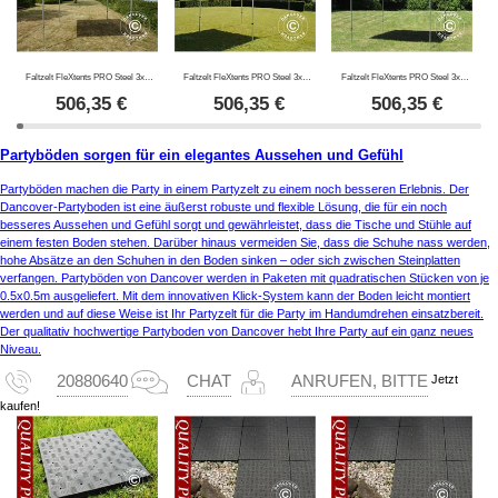
Faltzelt FleXtents PRO Steel 3x3m Grün
Faltzelt FleXtents PRO Steel 3x3m Rot
Faltzelt FleXtents PRO Steel 3x3m Blau
506,35
€
506,35
€
506,35
€
Partyböden sorgen für ein elegantes Aussehen und Gefühl
Partyböden machen die Party in einem Partyzelt zu einem noch besseren Erlebnis. Der
Dancover-Partyboden ist eine äußerst robuste und flexible Lösung, die für ein noch
besseres Aussehen und Gefühl sorgt und gewährleistet, dass die Tische und Stühle auf
einem festen Boden stehen. Darüber hinaus vermeiden Sie, dass die Schuhe nass werden,
hohe Absätze an den Schuhen in den Boden sinken – oder sich zwischen Steinplatten
verfangen. Partyböden von Dancover werden in Paketen mit quadratischen Stücken von je
0.5x0.5m ausgeliefert. Mit dem innovativen Klick-System kann der Boden leicht montiert
werden und auf diese Weise ist Ihr Partyzelt für die Party im Handumdrehen einsatzbereit.
Der qualitativ hochwertige Partyboden von Dancover hebt Ihre Party auf ein ganz neues
Niveau.
Jetzt
20880640
CHAT
ANRUFEN, BITTE
kaufen!