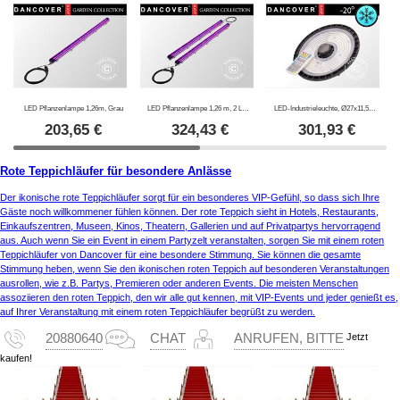
LED Pflanzenlampe 1,26m, Grau
LED Pflanzenlampe 1,26 m, 2 Lampen, Grau
LED-Industrieleuchte, Ø27x11,5cm, mit Sensor/Fernbedienung, Schwarz
203,65
€
324,43
€
301,93
€
Rote Teppichläufer für besondere Anlässe
Der ikonische rote Teppichläufer sorgt für ein besonderes VIP-Gefühl, so dass sich Ihre
Gäste noch willkommener fühlen können. Der rote Teppich sieht in Hotels, Restaurants,
Einkaufszentren, Museen, Kinos, Theatern, Gallerien und auf Privatpartys hervorragend
aus. Auch wenn Sie ein Event in einem Partyzelt veranstalten, sorgen Sie mit einem roten
Teppichläufer von Dancover für eine besondere Stimmung. Sie können die gesamte
Stimmung heben, wenn Sie den ikonischen roten Teppich auf besonderen Veranstaltungen
ausrollen, wie z.B. Partys, Premieren oder anderen Events. Die meisten Menschen
assoziieren den roten Teppich, den wir alle gut kennen, mit VIP-Events und jeder genießt es,
auf Ihrer Veranstaltung mit einem roten Teppichläufer begrüßt zu werden.
Jetzt
20880640
CHAT
ANRUFEN, BITTE
kaufen!