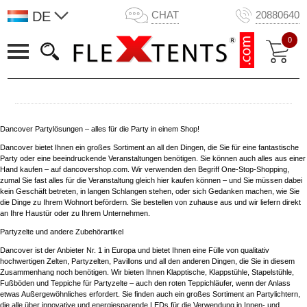
DE
CHAT
20880640
0
Dancover Partylösungen – alles für die Party in einem Shop!
Dancover bietet Ihnen ein großes Sortiment an all den Dingen, die Sie für eine fantastische
Party oder eine beeindruckende Veranstaltungen benötigen. Sie können auch alles aus einer
Hand kaufen – auf dancovershop.com. Wir verwenden den Begriff One-Stop-Shopping,
zumal Sie fast alles für die Veranstaltung gleich hier kaufen können – und Sie müssen dabei
kein Geschäft betreten, in langen Schlangen stehen, oder sich Gedanken machen, wie Sie
die Dinge zu Ihrem Wohnort befördern. Sie bestellen von zuhause aus und wir liefern direkt
an Ihre Haustür oder zu Ihrem Unternehmen.
Partyzelte und andere Zubehörartikel
Dancover ist der Anbieter Nr. 1 in Europa und bietet Ihnen eine Fülle von qualitativ
hochwertigen Zelten, Partyzelten, Pavillons und all den anderen Dingen, die Sie in diesem
Zusammenhang noch benötigen. Wir bieten Ihnen Klapptische, Klappstühle, Stapelstühle,
Fußböden und Teppiche für Partyzelte – auch den roten Teppichläufer, wenn der Anlass
etwas Außergewöhnliches erfordert. Sie finden auch ein großes Sortiment an Partylichtern,
die alle über innovative und energiesparende LEDs für die Verwendung in Innen- und