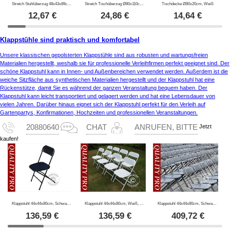
Stretch Stuhlüberzug 48x43x89cm Weiß (1 stck.)
Stretch Tischüberzug Ø80x110cm, Schwarz
Tischdecke Ø80x20cm, Weiß
12,67
€
24,86
€
14,64
€
Klappstühle sind praktisch und komfortabel
Unsere klassischen gepolsterten Klappstühle sind aus robusten und wartungsfreien
Materialien hergestellt, weshalb sie für professionelle Verleihfirmen perfekt geeignet sind. Der
schöne Klappstuhl kann in Innen- und Außenbereichen verwendet werden. Außerdem ist die
weiche Sitzfläche aus synthetischen Materialien hergestellt und der Klappstuhl hat eine
Rückenstütze, damit Sie es während der ganzen Veranstaltung bequem haben. Der
Klappstuhl kann leicht transportiert und gelagert werden und hat eine Lebensdauer von
vielen Jahren. Darüber hinaus eignet sich der Klappstuhl perfekt für den Verleih auf
Gartenpartys, Konfirmationen, Hochzeiten und professionellen Veranstaltungen.
Jetzt
20880640
CHAT
ANRUFEN, BITTE
kaufen!
Klappstuhl 44x44x80cm, Schwarz, 8 St.
Klappstuhl 44x44x80cm, Weiß, 8 St.
Klappstuhl 44x44x80cm, Schwarz, 24 St.
136,59
€
136,59
€
409,72
€