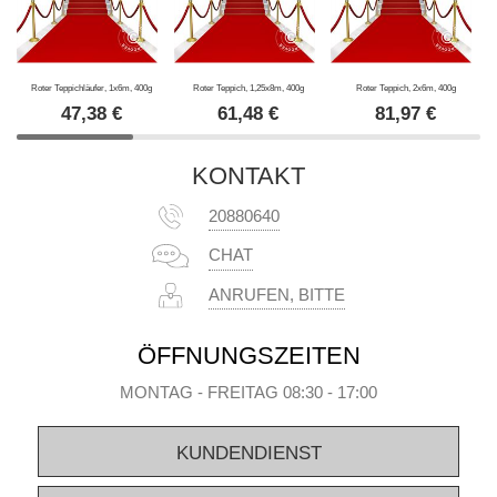
Roter Teppichläufer, 1x6m, 400g
Roter Teppich, 1,25x8m, 400g
Roter Teppich, 2x6m, 400g
47,38
€
61,48
€
81,97
€
KONTAKT
20880640
CHAT
ANRUFEN, BITTE
ÖFFNUNGSZEITEN
MONTAG - FREITAG 08:30 - 17:00
KUNDENDIENST