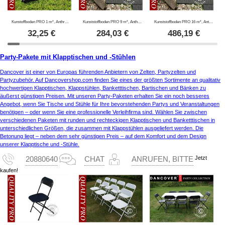
Kunstoffboden PRO 1 m², Anthrazit (4 St.)
Kunststoffboden PRO 9 m², Anthrazit
Kunststoffboden PRO 16 m², Anthrazit
32,25
€
284,03
€
486,19
€
Party-Pakete mit Klapptischen und -Stühlen
Dancover ist einer von Europas führenden Anbietern von Zelten, Partyzelten und
Partyzubehör. Auf Dancovershop.com finden Sie eines der größten Sortimente an qualitativ
hochwertigen Klapptischen, Klappstühlen, Banketttischen, Bartischen und Bänken zu
äußerst günstigen Preisen. Mit unseren Party-Paketen erhalten Sie ein noch besseres
Angebot, wenn Sie Tische und Stühle für Ihre bevorstehenden Partys und Veranstaltungen
benötigen – oder wenn Sie eine professionelle Verleihfirma sind. Wählen Sie zwischen
verschiedenen Paketen mit runden und rechteckigen Klapptischen und Banketttischen in
unterschiedlichen Größen, die zusammen mit Klappstühlen ausgeliefert werden. Die
Betonung liegt – neben dem sehr günstigen Preis – auf dem Komfort und dem Design
unserer Klapptische und -Stühle.
Jetzt
20880640
CHAT
ANRUFEN, BITTE
kaufen!