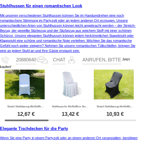
Stuhlhussen für einen romantischen Look
Mit unseren verschiedenen Stuhlhussen können Sie im Handumdrehen eine noch
romantischere Stimmung im Partyzelt oder an jedem anderen Ort erzeugen. Unsere
unterschiedlichen Arten von Stuhlhussen können leicht angebracht werden – der Stretch-
Bezug, der gewellte Sitzbezug und der Sitzbezug aus weichem Stoff mit einer schönen
Schürze. Unsere eleganten Stuhlhussen können jedem herkömmlichen Stapelstuhl oder
Klappstuhl eine schöne und romantische Note verleihen. Möchten Sie das romantische
Gefühl noch weiter steigern? Nehmen Sie unsere romantischen Tüllschleifen, bringen Sie
eine an jedem Stuhl an und Ihre Gäste erstaunt sein.
Jetzt
20880640
CHAT
ANRUFEN, BITTE
kaufen!
Stretch Stuhlüberzug 48x43x89cm Weiß (1 stck.)
Stuhlhusse für 44x44x80cm Stuhl, Weiß
Stretch Stuhlüberzug 44x44x80cm, Schwarz (1 stck.)
12,67
€
13,42
€
10,93
€
Elegante Tischdecken für die Party
Wenn Sie eine Party in einem Partyzelt oder an einem anderen Ort veranstalten, benötigen