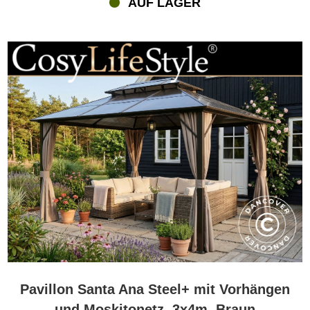
AUF LAGER
Wann und wo kann man einen Pavillon mit Polycarbonat-Dach
nutzen?
Diese Pavillons sind für den ganzjährigen Einsatz im Freien
konzipiert. Nutzen Sie Ihren Pavillon für Sommer-Brunches,
entspannte Nachmittage im Schatten oder gemütliche Abende mit
sanfter Beleuchtung und einem passenden Heizstrahler. Stellen
Sie den Pavillon auf einen festen, ebenen Untergrund wie eine
Holzterrasse oder eine Betonfläche, um eine sichere und
langlebige Montage zu gewährleisten. Dank der wetterbeständigen
Konstruktion muss der Pavillon bei Regen oder Wind nicht
abgebaut werden.
Welche Größen und Designs sind verfügbar?
Flextents.com bietet Pavillons mit Polycarbonat-Dach in
verschiedenen Größen und Ausführungen an – von kompakten
3x3 m Modellen für kleinere Gärten bis zu geräumigen 4x4 m oder
rechteckigen Varianten, die perfekt für Essgruppen und Lounge-
Möbel geeignet sind. Zudem finden Sie Modelle mit Schiebetüren,
Pavillon Santa Ana Steel+ mit Vorhängen
integrierten Regenrinnen und Dachlüftung. Das elegante, moderne
und Moskitonetz, 3x4m, Braun