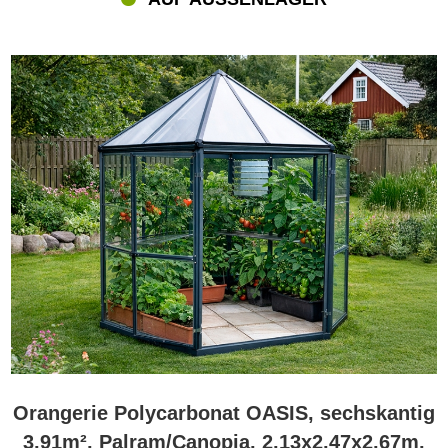
Orangerie Polycarbonat OASIS, sechskantig
3,91m², Palram/Canopia, 2,13x2,47x2,67m,