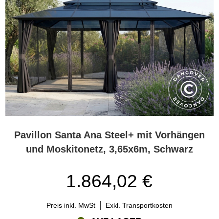
Was macht einen Pavillon mit Polycarbonat-Dach besonders?
Pavillons mit Polycarbonat-Dach zeichnen sich durch ihre
bruchsicheren und UV-beständigen Dachpaneele aus. Diese
schützen nicht nur vor schädlichen Sonnenstrahlen, sondern
sorgen auch dafür, dass der Innenraum den ganzen Tag über hell
und angenehm bleibt. Die Paneele sind leicht, aber äußerst
langlebig – sie verblassen nicht, reißen nicht und vergilben auch
nach Jahren nicht. Viele Modelle sind mit Moskitonetzen,
Vorhängen und Seitenwänden für zusätzlichen Komfort und
Privatsphäre ausgestattet. Entdecken Sie unser großes Sortiment
an Pavillon Zubehör, um die vielen Optionen zu sehen.
Sind Pavillons mit Polycarbonat-Dach wartungsfrei?
Pavillon Santa Ana Steel+ mit Vorhängen
Ja, Pavillons mit Polycarbonat-Dach von Flextents.com bestehen
und Moskitonetz, 3,65x6m, Schwarz
aus wartungsfreien Materialien. Die pulverbeschichteten
Aluminium- oder Stahlrahmen rosten nicht und blättern nicht ab,
1.864,02 €
und die Dachpaneele benötigen nur gelegentlich eine Reinigung.
Das bedeutet, dass Sie mehr Zeit mit der Nutzung Ihres Pavillons
verbringen und weniger Zeit mit dessen Pflege. Diese Pavillons
Preis inkl. MwSt
Exkl. Transportkosten
sind ideal für Hausbesitzer, die eine langlebige Lösung ohne
laufenden Wartungsaufwand suchen.