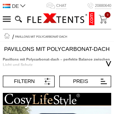
DE
CHAT
20880640
0
PAVILLONS MIT POLYCARBONAT-DACH
PAVILLONS MIT POLYCARBONAT-DACH
Pavillons mit Polycarbonat-dach – perfekte Balance zwischen
Licht und Schutz
Ein Pavillon mit Polycarbonat-Dach ist ideal, wenn Sie eine stilvolle
Outdoor-Struktur suchen, die sowohl Sonnenschutz als auch einen
FILTERN
PREIS
hellen, einladenden Raum bietet. Im Gegensatz zu traditionellen
Pavillons mit Massivdach, die oft zu viel Licht blockieren, filtert ein
Polycarbonat-Dach das Sonnenlicht und lässt dennoch natürliches
Licht durchscheinen. Ob auf der Terrasse, im Garten oder am Pool
– dieser elegante Pavillon wird schnell zum beliebten Treffpunkt.