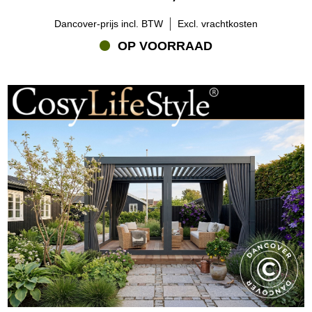
en pergola’s. Bijvoorbeeld:
Dancover-prijs incl. BTW
Excl. vrachtkosten
* Lamellenwanden voor de bioklimatische pergola paviljoen San
Pablo
OP VOORRAAD
* Schuifdeuren met glas voor de bioklimatische pergola paviljoen
San Pablo
* Zijwand met netstof voor de pergola paviljoen San Fernando – en
nog veel meer
Deze accessoires zijn op maat gemaakt, eenvoudig te monteren
met het meegeleverde bevestigingsmateriaal, en bieden flexibiliteit.
Zo kun je schermen of gordijnen openen en sluiten naar gelang
het weer of je eigen wensen. Bekijk hieronder het volledige
assortiment.
Hoe verbeteren schermen en zijwanden het gebruik en de
sfeer?
Door je tuinpaviljoen of pergola gedeeltelijk af te schermen,
verleng je de gebruiksduur over de dag en door de seizoenen
heen. Geniet van je ochtendkoffie zonder fel zonlicht, zoek
schaduw in de middag of creëer een gezellige hoek in de avond.
Zijwanden en schermen geven structuur en stijl aan je tuin, en