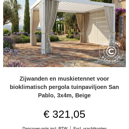
Zijwanden en muskietennet voor
bioklimatisch pergola tuinpaviljoen San
Pablo, 3x4m, Beige
€ 321,05
Dancover-prijs incl. BTW
Excl. vrachtkosten