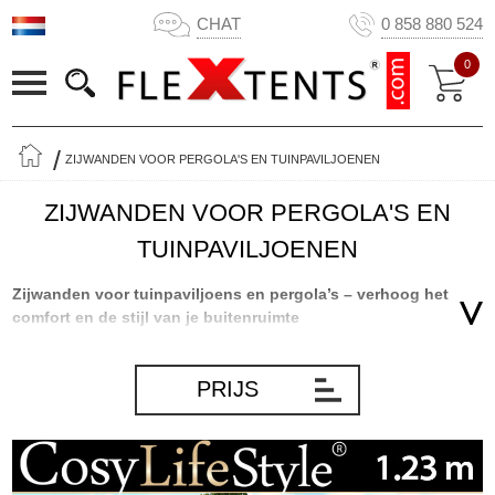
CHAT
0 858 880 524
0
ZIJWANDEN VOOR PERGOLA'S EN TUINPAVILJOENEN
ZIJWANDEN VOOR PERGOLA'S EN
TUINPAVILJOENEN
Zijwanden voor tuinpaviljoens en pergola’s – verhoog het
comfort en de stijl van je buitenruimte
Een paviljoen of een pergola paviljoen in de tuin is de perfecte plek
om het hele jaar door van het buitenleven te genieten. Of je nu
PRIJS
kiest voor een klassiek paviljoen met een tijdloos dakontwerp of
een strak vormgegeven, moderne bioklimatische pergola, de juiste
accessoires maken het verschil. Door de juiste paviljoen
accessoires toe te voegen – zoals zijwanden, schermen,
lamellenpanelen, gordijnen of een muskietennet – verander je een