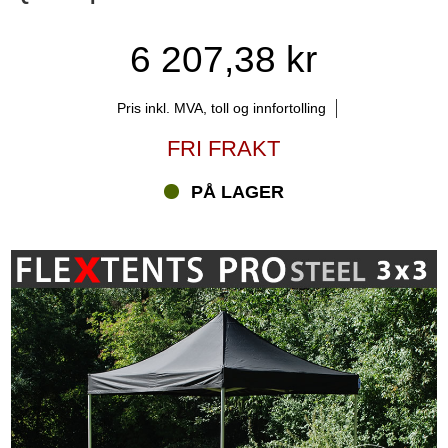
ledende varemerke i Europa i mange år fremover. Så langt kan
tusenvis av fornøyde kunder gå god for det. Har du spørsmål om
6 207,38 kr
de nye PRO Steel quick-up teltene eller andre FleXtents® -serier?
Ta kontakt med xpert-teamet via telefon, e-post eller chat.
Pris inkl. MVA, toll og innfortolling
FRI FRAKT
PÅ LAGER