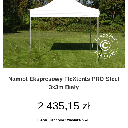
FleXtents® wynika z innowacyjnych rozwiązań i najwyższej jakości
materiałów. Zaprojektowaliśmy kilka niesamowitych namiotów
ekspresowych na tak dużą skalę, że większość konkurentów patrzy
na nas z zazdrością. Co więcej, wiemy również, że nasi Eksperci
oferujący profesjonalne wsparcie znacząco przyczynili się do
popularności tych namiotów. Czy wiesz, że możesz skorzystać z
osobistej obsługi i porad przed, w trakcie i po zakupie? Decydując
się na zakup jednego lub kilku namiotów ekspresowych FleXtents®
PRO Steel, możesz skorzystać z szerokiej wiedzy naszych
Ekspertów FleXtents®. Nawiasem mówiąc, taka sama usługa
dotyczy wszystkich produktów w naszym sklepie!
Namioty ekspresowe FleXtents® PRO Steel na różne okazje
Namiot Ekspresowy FleXtents PRO Steel
Nasze namioty ekspresowe FleXtents® PRO Steel wykonane są z
3x3m Biały
mocnych, trwałych i lekkich materiałów, podobnie jak pozostałe
namioty z serii namiotów ekspresowych FleXtents®. Ta seria jest
2 435,15 zł
najnowszym dodatkiem do naszej szerokiej oferty eleganckich
namiotów ekspresowych i stanowi niedrogą alternatywę dla naszej
profesjonalnej serii Xtreme. Podobnie jak wszystkie nasze namioty
Cena Dancover zawiera VAT
ekspresowe, namioty PRO Steel można bardzo szybko zmontować
przy niewielkim doświadczeniu. Ale nawet jeśli po raz pierwszy