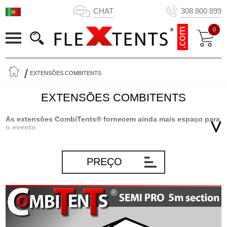
CHAT
308 800 899
0
EXTENSÕES COMBITENTS
EXTENSÕES COMBITENTS
As extensões CombiTents® fornecem ainda mais espaço para
o evento
As nossas populares Semi PRO CombiTents® são de longe a
tenda para festas mais flexível no mercado. Devido à construção
PREÇO
modular inovadora da tenda para festas, pode escalar o tamanho
da tenda para festas para que caiba em qualquer evento que
planear – um evento pequeno com algumas pessoas ou um
grande evento com muitos convidados – tudo embalado numa só
tenda para festas! Com as nossas extensões CombiTents®, pode
tornar a sua Semi PRO CombiTents® ainda mais flexível– e ter