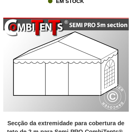
EM STOCK
si e aos seus convidados a máxima proteção contra vento e
chuva. Chamamos-lhe de inovação inteligente! Em flextents.com,
pode encomendar todos os outros equipamentos de festa que
precisa para tornar a festa um sucesso. Mesas e cadeiras, pisos,
tapetes, iluminação LED, aquecedores, talheres descartáveis e
muito mais.
Secção da extremidade para cobertura de
teto de 2 m para Semi PRO CombiTents®,