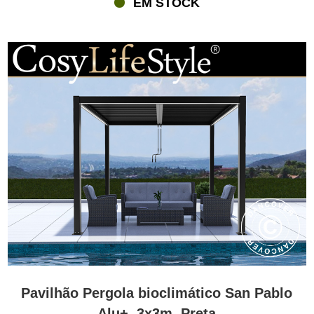
EM STOCK
pátio, cortinas, paredes laterais ou redes mosquiteiras da nossa
ampla gama de acessórios de gazebo.
Onde posso colocar uma pergola gazebo?
Pode instalar uma pergola gazebo quase em qualquer lugar – num
pátio, sobre uma zona de refeições, junto à piscina ou mesmo de
forma independente no jardim. Algumas pergola gazebos podem
ser montadas diretamente numa parede do edifício, criando uma
elegante cobertura para pátio para relaxar ou jantar ao ar livre.
Apenas certifique-se de que a superfície é plana e estável, como
um deck ou pavimento em pedra.
Em que se diferencia uma pergola de outras gazebos de
jardim?
Uma pergola gazebo tem um design aberto com teto plano.
Comparadas com tendas gazebos de metal ou tendas gazebo de
policarbonato, as pergolas oferecem um aspeto mais leve e
arejado. Pode criar sombra e abrigo ao fechar as ripas, ou deixá-
las abertas para desfrutar de uma estrutura estilosa e adaptável
Pavilhão Pergola bioclimático San Pablo
em dias de sol. Para máxima flexibilidade e um toque
Alu+, 3x3m, Preta