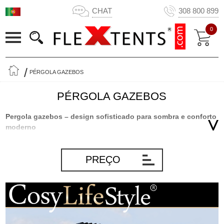
CHAT
308 800 899
0
PÉRGOLA GAZEBOS
PÉRGOLA GAZEBOS
Pergola gazebos – design sofisticado para sombra e conforto
moderno
Uma pergola gazebo é a combinação ideal de forma e
funcionalidade. Com linhas limpas e um teto plano, esta estrutura
PREÇO
aberta proporciona sombra elegante e uma atmosfera calma no
seu jardim, terraço ou pátio. Quer prefira uma pergola gazebo
independente ou presa à sua casa, estas estruturas são perfeitas
para uma vida ao ar livre moderna. Pode encomendar diferentes
tipos de paredes laterais para pavilhões pergola e tendas gazebo
ou uma tenda gazebo já equipada com paredes ou portas.