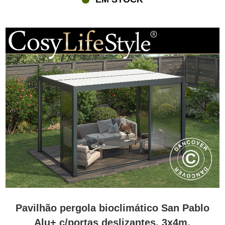
Pavilhão pergola bioclimático San Pablo
Alu+ c/portas deslizantes, 3x4m,