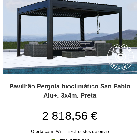
O que torna uma pergola gazebo única?
Ao contrário das gazebos de jardim clássicas com telhados
inclinados e lados fechados, uma pergola gazebo é aberta e
minimalista. O teto plano pode ser composto por ripas fixas,
ajustáveis ou por uma cobertura retrátil em tecido. Esta
flexibilidade permite regular a exposição ao sol e à sombra ao
longo do dia. Existem até modelos onde as ripas se fecham
completamente para oferecer proteção contra chuva leve. Para
mais privacidade ou proteção contra o clima, considere modelos
com paredes laterais opcionais ou painéis à prova de vento.
As pergola gazebos resistem às intempéries?
Pavilhão Pergola bioclimático San Pablo
Sim. A maioria das pergola gazebos da Flextents.com é feita com
Alu+, 3x4m, Preta
alumínio com pintura eletrostática ou aço galvanizado, o que
garante durabilidade durante todo o ano e manutenção mínima.
2 818,56 €
Estes materiais robustos resistem à ferrugem e ao desbotamento,
mantendo a sua tenda como nova por muito tempo. O teto
resistente às intempéries – seja com ripas ou tecido – proporciona
Oferta com IVA
Excl. custos de envio
sombra eficaz e proteção contra chuva leve. Para aumentar o
conforto e a funcionalidade, adicione um ou mais aquecedores de