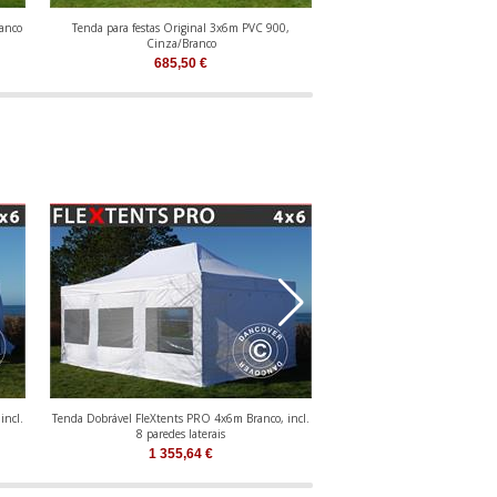
ranco
Tenda para festas Original 3x6m PVC 900,
Tenda para festas PLUS
Cinza/Branco
Cinza/Branc
685,50
€
482,65
€
incl.
Tenda Dobrável FleXtents PRO 4x6m Branco, incl.
Tenda Dobrável FleXtents PRO
8 paredes laterais
Branco, incl. 8 parede
1 355,64
€
1 449,71