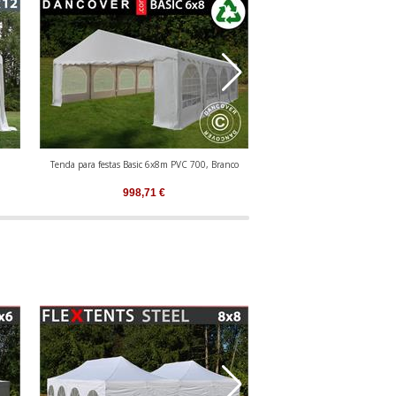
Tenda para festas Basic 6x8m PVC 700, Branco
Tenda para festas Basic 6x6
998,71
€
804,74
€