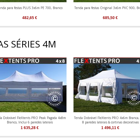
enda para festas PLUS 3x6m PE 700, Branco
Tenda para festas Original 3x6m PVC 900, B
482,65
€
685,50
€
S SÉRIES 4M
a Dobrável FleXtents PRO Peak Pagoda 4x8m
Tenda Dobrável FleXtents PRO 4x6m Branca, 
Branco, Inclui 6 paredes laterais
8 paredes laterais & cortinas decorativas
1 635,28
€
1 496,11
€