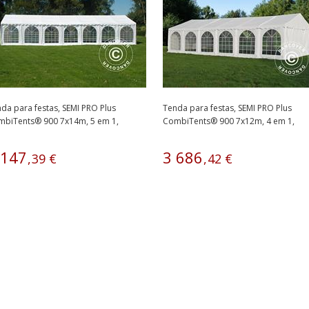
da para festas, SEMI PRO Plus
Tenda para festas, SEMI PRO Plus
mbiTents® 900 7x14m, 5 em 1,
CombiTents® 900 7x12m, 4 em 1,
anco
Branco
147
3
686
,
39
€
,
42
€