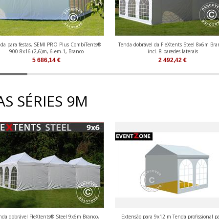
da para festas, SEMI PRO Plus CombiTents®
Tenda dobrável da FleXtents Steel 8x6m Bra
900 8x16 (2,6)m, 6-em-1, Branco
incl. 8 paredes laterais
5 686,14
€
2 492,42
€
S SÉRIES 9M
nda dobrável FleXtents® Steel 9x6m Branco,
Extensão para 9x12 m Tenda profissional p