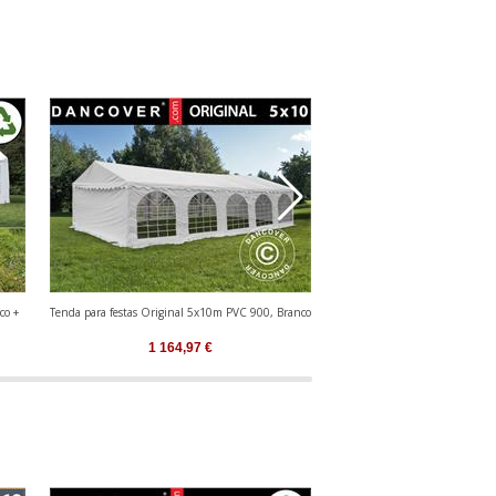
co +
Tenda para festas Original 5x10m PVC 900, Branco
Tenda para festas Basic 5x1
1 164,97
€
702,02
€