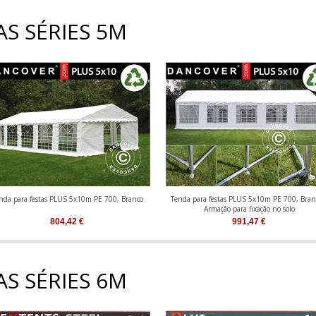
S SÉRIES 5M
nda para festas PLUS 5x10m PE 700, Branco
Tenda para festas PLUS 5x10m PE 700, Bran
Armação para fixação no solo
804,42
€
991,47
€
S SÉRIES 6M