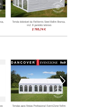
nca,
Tenda dobrável da FleXtents Steel 8x8m Branca,
Tenda para festas, SEMI PRO
incl. 8 paredes laterais
900 8x12 (2,6)m, 4-em
2 765,74
€
4 350,79
ara
Tendas para Festas Profissional EventZone 9x9m
Tendas para Festas Profission