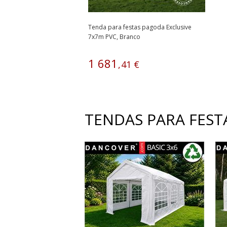
Tenda para festas pagoda Exclusive
7x7m PVC, Branco
1
681
,
41
€
TENDAS PARA FESTA