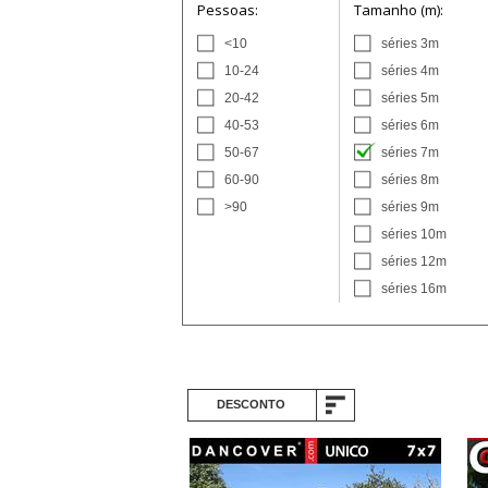
Pessoas:
Tamanho (m):
<10
séries 3m
10-24
séries 4m
20-42
séries 5m
40-53
séries 6m
50-67
séries 7m
60-90
séries 8m
>90
séries 9m
séries 10m
séries 12m
séries 16m
DESCONTO