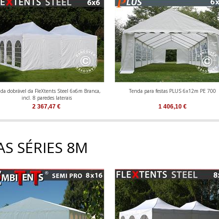
da dobrável da FleXtents Steel 6x6m Branca,
Tenda para festas PLUS 6x12m PE 700
incl. 8 paredes laterais
2 367,47
€
1 406,10
€
S SÉRIES 8M