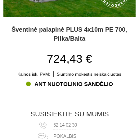
Šventinė palapinė PLUS 4x10m PE 700,
Pilka/Balta
724,43 €
Kainos isk. PVM:
Siuntimo mokestis neįskaičiuotas
ANT NUOTOLINIO SANDĖLIO
SUSISIEKITE SU MUMIS
52 14 02 30
POKALBIS