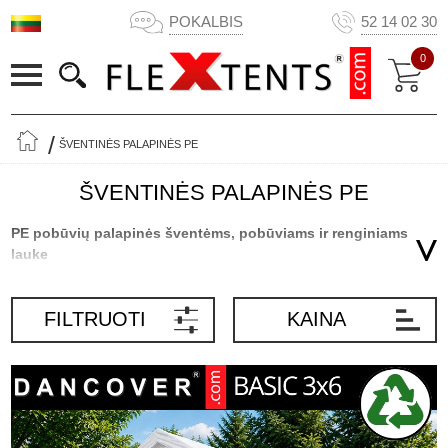
POKALBIS
52 14 02 30
0
ŠVENTINĖS PALAPINĖS PE
ŠVENTINĖS PALAPINĖS PE
PE pobūvių palapinės šventėms, pobūviams ir renginiams
lauke
PE pobūvių palapinė yra nebrangus, praktiškas ir lankstus
sprendimas, kai reikia dengtos erdvės šventei, šeimos pobūviui ar
FILTRUOTI
KAINA
renginiui lauke. Nesvarbu, ar planuojate gimtadienį, sutvirtinimo
šventę, vestuvių priėmimą, kepsnių vakarėlį, sodo šventę,
mokyklos renginį, bendruomenės veiklą ar įmonės renginį, PE
pobūvių palapinė padeda sukurti apsaugotą erdvę, kurioje svečiai
gali mėgautis proga apsaugoti nuo tiesioginės saulės ir lengvo
lietaus.