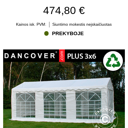
palapinę arba PRO+ pobūvių palapinę.
474,80 €
PE pobūvių palapinė ar PVC pobūvių palapinė – ką pasirinkti?
Daugelis klientų klausia, ar rinktis PE pobūvių palapinę, ar PVC
Kainos isk. PVM:
Siuntimo mokestis neįskaičiuotas
pobūvių palapinę. Tinkamas pasirinkimas daugiausia priklauso nuo
to, kaip dažnai palapinė bus naudojama ir kokios sudėtingos bus
PREKYBOJE
naudojimo sąlygos.
PE pobūvių palapinė paprastai yra geriausias pasirinkimas
retkarčiais vykstantiems privatiems renginiams. Ji yra lengva,
paprastai naudojama ir draugiška biudžetui, todėl puikiai tinka sodo
šventėms, gimtadieniams, sutvirtinimo šventėms ir kitiems
sezoniniams pobūviams.
PVC pobūvių palapinė paprastai yra geresnis pasirinkimas, jei
reikia tvirtesnio ir patvaresnio sprendimo pakartotiniam naudojimui.
PVC dangos yra sunkesnės ir atsparesnės, todėl jos geriau tinka
dažniems renginiams, profesionaliam naudojimui ir situacijoms, kai
reikia ilgaamžiškesnės bei atsparesnės dangos.
Rinkitės PE pobūvių palapinę, jei norite nebrangios palapinės
retkarčiais naudoti. Rinkitės PVC pobūvių palapinę, Semi PRO