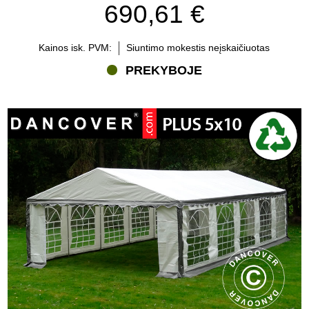
690,61 €
sudėtingesniems poreikiams. Pasirinkite tinkamą dydį, saugiai
pritvirtinkite palapinę, pridėkite reikiamus priedus ir sukurkite
svetingą aplinką kitam savo renginiui.
Kainos isk. PVM:
Siuntimo mokestis neįskaičiuotas
PREKYBOJE