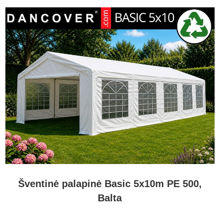
pobūvių palapinė, Semi PRO pobūvių palapinė, PRO pobūvių
palapinė arba PRO+ pobūvių palapinė paprastai bus geresnis
ilgalaikis sprendimas.
Kuo skiriasi PE pobūvių palapinė nuo PVC pobūvių
palapinės?
PE pobūvių palapinė paprastai yra lengvesnė, paprasčiau
naudojama ir pigesnė, todėl idealiai tinka retkarčiais vykstantiems
privatiems renginiams. PVC pobūvių palapinė paprastai yra
sunkesnė, tvirtesnė ir patvaresnė, todėl geriau tinka dažnam
naudojimui, profesionaliems renginiams ir sudėtingesnėms
sąlygoms.
Pirkite PE pobūvių palapinę Flextents.com
PE pobūvių palapinė yra nebrangus būdas sukurti papildomą
dengtą erdvę šventėms, pobūviams ir renginiams lauke. Ji idealiai
tinka retkarčiais naudoti, kai norite praktiškos, lanksčios ir biudžetui
Šventinė palapinė Basic 5x10m PE 500,
draugiškos palapinės sodui ar kitai lauko erdvei.
Balta
Flextents.com rasite įvairių dydžių ir dizainų PE pobūvių palapinių,
taip pat priedų, atsarginių dalių ir alternatyvių palapinių sprendimų