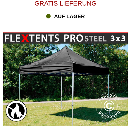
FleXtents®-Serie PRO und Xtreme. Benötigen Sie mehr Platz für
GRATIS LIEFERUNG
die Veranstaltung? Mit Verbindungsstücken und Regenrinnen
können Sie zwei oder mehrere Faltzelte zusammenfügen, um den
AUF LAGER
kohärenten Raum zu schaffen, den Sie benötigen.
Flammfeste FleXtents®-Faltzelte mit Digitaldruck
Wussten Sie, dass Sie Ihr neues, flammfestes FleXtents®-Faltzelt
mit Ihrem Logo und mehr dekorieren können? Auf Flextents.com
sind wir auf den Digitaldruck für Faltzelte und mehr spezialisiert.
Mit diesem einzigartigen Merkmal sorgen Sie auf Messen und
anderen professionellen Events für positive Aufmerksamkeit und
eine hohe Wiedererkennung. Werfen Sie einen Blick auf all die
verschiedenen FleXtents®-Faltzelte auf Flextents.com –
einschließlich unserer flammfesten Faltzelte. Die einzigartige
Funktionalität und die qualitativ hochwertigen Materialien haben
unsere FleXtents®-Faltzelte in ganz Europa äußerst beliebt
gemacht. Flextents.com ist Ihr Faltzelt-Experte, und wir bieten
Ihnen professionellen Service und Beratung vor, während und
nach dem Kauf.