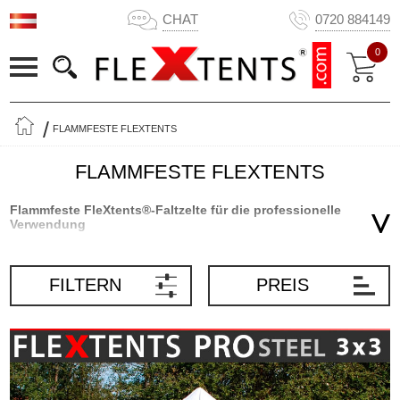
CHAT
0720 884149
0
FLAMMFESTE FLEXTENTS
FLAMMFESTE FLEXTENTS
Flammfeste FleXtents®-Faltzelte für die professionelle
Verwendung
Auf Flextents.com bieten wir Ihnen über 1.600 unterschiedliche
Kombinationen unserer beliebten FleXtents®-Faltzelte. Wählen Sie
FILTERN
PREIS
aus unserer beeindruckenden Auswahl an innovativen, praktischen
und flexiblen Faltzelten für zahlreiche Verwendungsmöglichkeiten.
Zu diesem umfangreichen Sortiment an FleXtents®-Faltzelten
gehört auch unsere Serie an flammfesten (B1) FleXtents®-
Faltzelten.