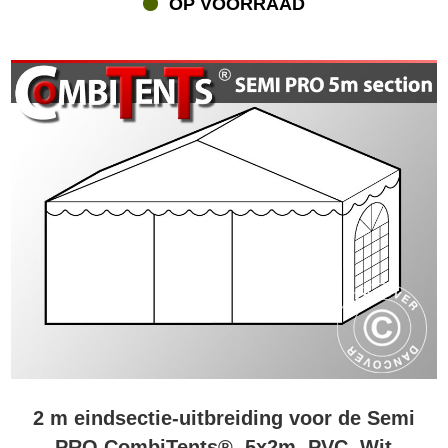
OP VOORRAAD
klittenbandsluiting met een 3D-windscherm, zodat u en uw gasten
maximaal tegen wind en regen worden beschermd. Dit noemen we
een uitgekiende innovatie! U kunt bij flextents.com ook alle andere
feestbenodigdheden bestellen om van uw feest een groot succes
te maken. Tafels en stoelen, vloerbedekking, tapijten, LED-
verlichting, kachels, wegwerpservies en nog veel meer.
2 m eindsectie-uitbreiding voor de Semi
PRO CombiTents®, 5x2m, PVC, Wit