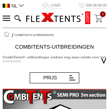
NL
CHAT
028 08 08 09
0
COMBITENTS-UITBREIDINGEN
COMBITENTS-UITBREIDINGEN
CombiTents® -uitbreidingen creëren nog meer ruimte voor het
evenement
Onze populaire Semi PRO CombiTents® is zonder enige twijfel de
flexibelste partytent op de markt. Dankzij de innovatieve modulaire
PRIJS
constructie van de partytent kunt u de grootte van de partytent
aanpassen aan elk evenement dat u wilt organiseren - een kleiner
evenement met maar weinig mensen of een groot evenement met
veel gasten - en dit is allemaal mogelijk met één enkele partytent!
Met onze CombiTents® -uitbreidingen kunt u uw Semi PRO
CombiTents® voor nog meer doeleinden gebruiken - en heeft u