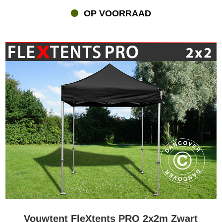
beurzen, bedrijfsevenementen, feesten, sportevenementen en nog
veel meer. De FleXtents® PRO kan in talloze verschillende
OP VOORRAAD
combinaties worden gebruikt. U hebt keuze uit de veel
verschillende afmetingen, kleuren, materialen en uitvoeringen!
FleXtents® PRO zijn voor de professionele sector gemaakt, maar
ook veel particuliere klanten kiezen voor het PRO tuinpaviljoen
vanwege de zeer goede kwaliteit en duurzaamheid. U hebt keuze
uit ons ruime assortiment aan FleXtents® vouwtenten, van onze
Basic-serie tot onze professionele Xtreme-serie voor intensief
gebruik. Zoekt u een voordelige FleXtents® vouwtent voor een
familieaangelegenheid of zoekt een professionelere oplossing?
Flextents.com heeft een uitgebreide selectie stijlvolle vouwtenten
tegen zeer scherpe prijzen met een snelle bezorging en
professionele service.
Digitale Print Xperts – laat uw FleXtents® PRO vouwtent
opvallen
Met digitale printen wordt uw FleXtents® PRO vouwtent een
fantastische reclamezuil voor uw bedrijf, product of team.
Flextents.com is Digital Print Xpert, omdat we specialist zijn in het
digitaal printen voor onze FleXtents® PRO tuinpaviljoenen. Wij
Vouwtent FleXtents PRO 2x2m Zwart