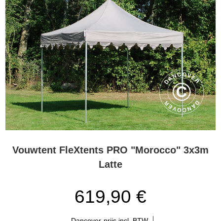
Vouwtent FleXtents PRO "Morocco" 3x3m
Latte
619,90 €
Dancover-prijs incl. BTW