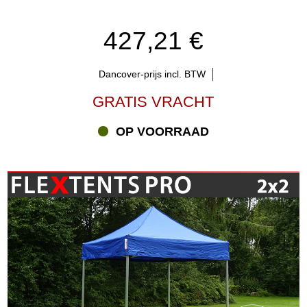
kunnen u helpen met het creëren van een spectaculair
tuinpaviljoen met op de afdekking de digitale print van uw logo,
aanbieding, boodschap en productfoto's. U kunt kiezen voor een
427,21 €
eenvoudig logo of uw hele tuinpaviljoen met een digitale print laten
bedrukken. Wilt u bij het volgende evenement alle aandacht
trekken? Bestel uw geprinte tuinpaviljoen rechtstreeks in de shop
Dancover-prijs incl. BTW
of neem contact op met één van onze Printing Xperts op
GRATIS VRACHT
Flextents.com.
OP VOORRAAD