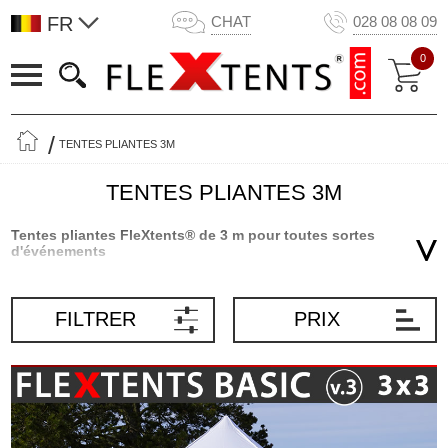
FR
CHAT
028 08 08 09
0
TENTES PLIANTES 3M
TENTES PLIANTES 3M
Tentes pliantes FleXtents® de 3 m pour toutes sortes
d'événements
Nos populaires tentes pliantes de 3 m vous offrent une haute
qualité et une grande flexibilité. Les tentes de jardin compactes,
FILTRER
PRIX
légères et portables sont parfaites pour toutes sortes
d'événements tels que les marchés, les foires, les lancements de
produits, les garden parties, et bien plus encore. Les élégantes
tentes pliantes de 3 m sont d'élégants abris qui vous protégeront
des rayons UV nocifs et de la pluie. Depuis de nombreuses
années, les tentes pliantes FleXtents® de Flextents.com,