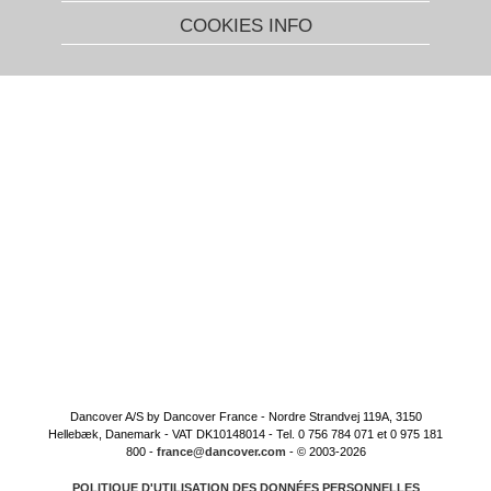
COOKIES INFO
Dancover A/S by Dancover France - Nordre Strandvej 119A, 3150
Hellebæk, Danemark - VAT DK10148014 - Tel. 0 756 784 071 et 0 975 181
800 -
france@dancover.com
- © 2003-2026
POLITIQUE D'UTILISATION DES DONNÉES PERSONNELLES