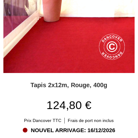
réception haute qualité pour tous vos évènements. Vous trouverez
également tout ce dont vous avez besoin pour faire de votre
événement un succès – chaises à empiler, tables pliantes,
éclairages, chauffages, nappes, vaisselle et plus encore. De plus,
nous proposons des tapis élégants de différentes couleurs comme
rouge et noir pour votre tente de réception. De nombreuses
personnes pensent qu’acheter un plancher ou des tapis pour la
tente est superflu car l’événement ne dure qu’un jour. Si vous êtes
déjà allé à un évènement dans une tente de réception avec
plancher ou des tapis, vous savez à quel point ces éléments
rendent la tente élégante. De plus, le plancher ou les tapis isolent
la tente pour que vous ne souffriez pas de l’humidité.
Tapis 2x12m, Rouge, 400g
Tapis pour tous les évènements importants
Les tapis et planchers procureront style et classe à votre tente de
124,80 €
réception. Nous recommandons de prendre l’achat d’un plancher
ou de tapis en considération lorsque vous organisez votre prochain
événement sous une tente de réception, car ils permettront de
Prix Dancover TTC
Frais de port non inclus
changer l’ambiance au sein de la tente. Un plancher ou des tapis
NOUVEL ARRIVAGE: 16/12/2026
permettent également de stabiliser vos tables, et chaises – bien
plus que si elles étaient posées sur des dalles ou du gazon. En