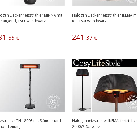
ogen Deckenheizstrahler MINNA mit
Halogen Deckenheizstrahler IKEMA mi
 hängend, 1500W, Schwarz
RC, 1500W, Schwarz
81
241
,
65
€
,
37
€
zstrahler TH 1800S mit Ständer und
Halogenheizstrahler IKEMA, freistehe
rnbedienung
2000W, Schwarz