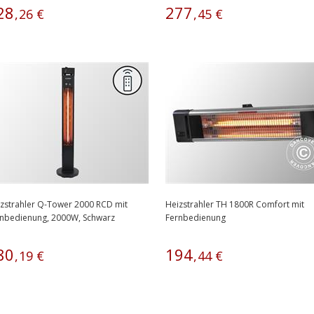
28
277
,
26
€
,
45
€
zstrahler Q-Tower 2000 RCD mit
Heizstrahler TH 1800R Comfort mit
nbedienung, 2000W, Schwarz
Fernbedienung
80
194
,
19
€
,
44
€