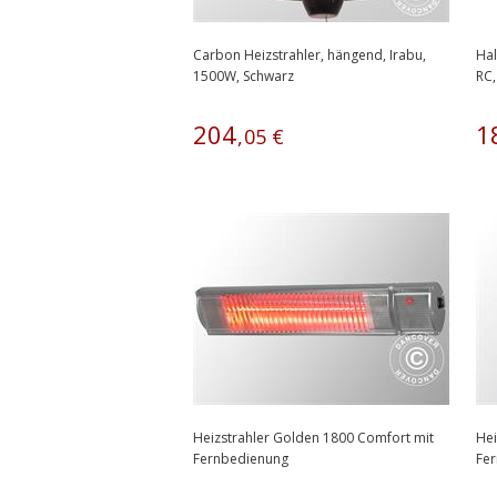
Carbon Heizstrahler, hängend, Irabu,
Hal
1500W, Schwarz
RC,
204
1
,
05
€
Heizstrahler Golden 1800 Comfort mit
Hei
Fernbedienung
Fe