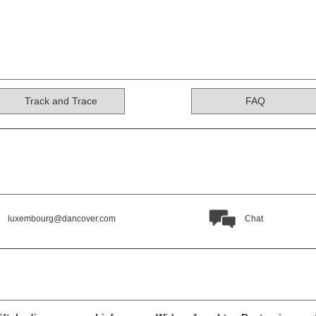
Track and Trace
FAQ
luxembourg@dancover.com
Chat