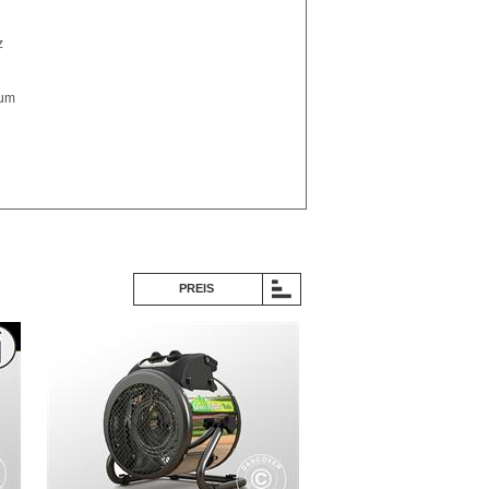
z
ium
PREIS