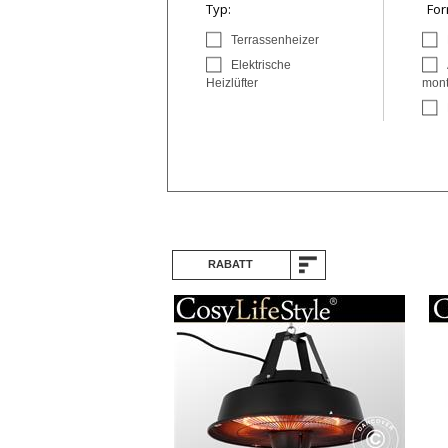
Typ:
For
Terrassenheizer
Elektrische
Heizlüfter
mont
RABATT