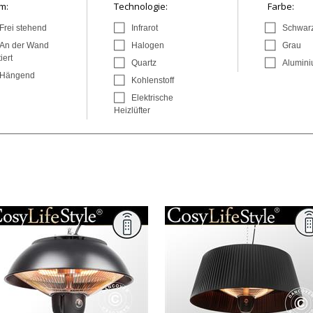
m:
Technologie:
Farbe:
Frei stehend
Infrarot
Schwar
An der Wand
Halogen
Grau
iert
Quartz
Alumin
Hängend
Kohlenstoff
Elektrische
Heizlüfter