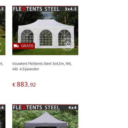
GRATIS
t,
Vouwtent FleXtents Steel 3x4,5m, Wit,
inkl. 4 Zijwanden
883
€
,
92