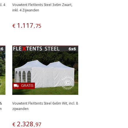
l. 4
Vouwtent FleXtents Steel 3x6m Zwart,
inkl. 4 Zijwanden
1
.
117
€
,
75
GRATIS
 &
Vouwtent FleXtents Steel 6x6m Wit, incl. 8
en
zijwanden
2
.
328
€
,
97