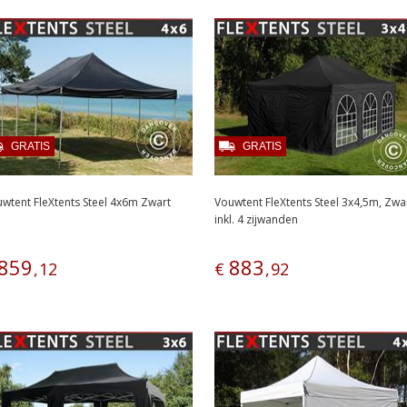
GRATIS
GRATIS
wtent FleXtents Steel 4x6m Zwart
Vouwtent FleXtents Steel 3x4,5m, Zwar
inkl. 4 zijwanden
859
883
,
12
€
,
92