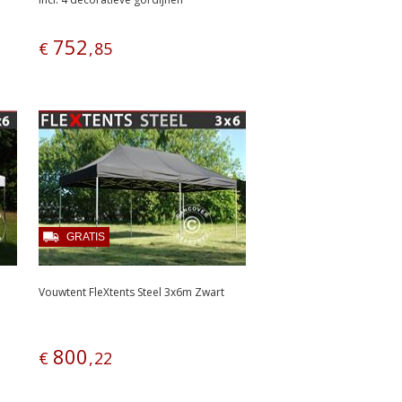
752
€
,
85
GRATIS
Vouwtent FleXtents Steel 3x6m Zwart
800
€
,
22