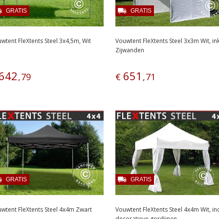
GRATIS
GRATIS
wtent FleXtents Steel 3x4,5m, Wit
Vouwtent FleXtents Steel 3x3m Wit, ink
Zijwanden
642
651
,
79
€
,
71
GRATIS
GRATIS
wtent FleXtents Steel 4x4m Zwart
Vouwtent FleXtents Steel 4x4m Wit, inc
decoratieve gordijnen