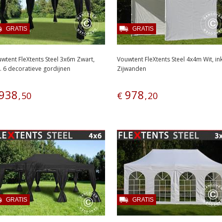
GRATIS
GRATIS
wtent FleXtents Steel 3x6m Zwart,
Vouwtent FleXtents Steel 4x4m Wit, ink
l. 6 decoratieve gordijnen
Zijwanden
938
978
,
50
€
,
20
GRATIS
GRATIS