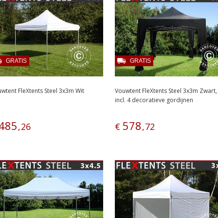
GRATIS
GRATIS
wtent FleXtents Steel 3x3m Wit
Vouwtent FleXtents Steel 3x3m Zwart,
incl. 4 decoratieve gordijnen
485
578
,
26
€
,
72