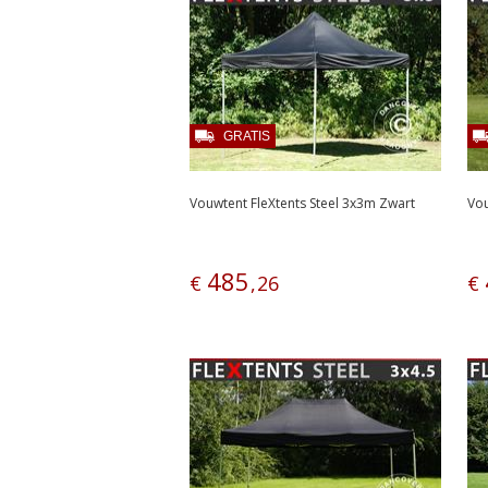
GRATIS
Vouwtent FleXtents Steel 3x3m Zwart
Vou
485
€
,
26
€