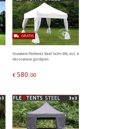
GRATIS
Vouwtent FleXtents Steel 3x3m Wit, incl. 4
decoratieve gordijnen
580
€
,
00