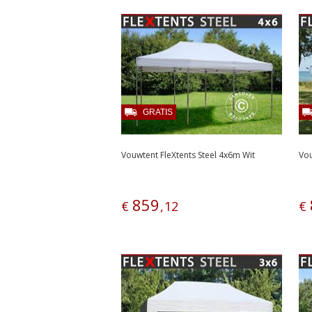
GRATIS
Vouwtent FleXtents Steel 4x6m Wit
Vou
859
€
,
12
€