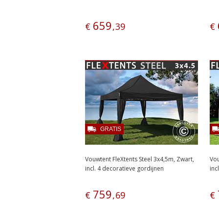
659
€
,
39
€
GRATIS
Vouwtent FleXtents Steel 3x4,5m, Zwart,
Vou
incl. 4 decoratieve gordijnen
inc
759
€
,
69
€