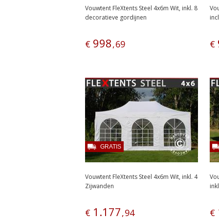
Vouwtent FleXtents Steel 4x6m Wit, inkl. 8
Vou
decoratieve gordijnen
inc
998
€
,
69
€
GRATIS
Vouwtent FleXtents Steel 4x6m Wit, inkl. 4
Vou
Zijwanden
ink
1
.
177
€
,
94
€