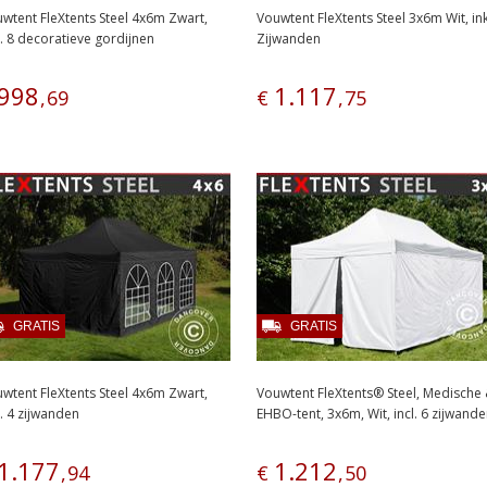
wtent FleXtents Steel 4x6m Zwart,
Vouwtent FleXtents Steel 3x6m Wit, ink
l. 8 decoratieve gordijnen
Zijwanden
998
1
.
117
,
69
€
,
75
GRATIS
GRATIS
wtent FleXtents Steel 4x6m Zwart,
Vouwtent FleXtents® Steel, Medische
l. 4 zijwanden
EHBO-tent, 3x6m, Wit, incl. 6 zijwand
1
.
177
1
.
212
,
94
€
,
50