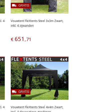
GRATIS
l. 4
Vouwtent FleXtents Steel 3x3m Zwart,
inkl. 4 zijwanden
651
€
,
71
GRATIS
l. 4
Vouwtent FleXtents Steel 4x4m Zwart,
incl. 4 decoratieve gordijnen