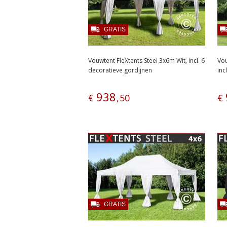
GRATIS
Vouwtent FleXtents Steel 3x6m Wit, incl. 6
Vou
decoratieve gordijnen
inc
938
€
,
50
€
GRATIS