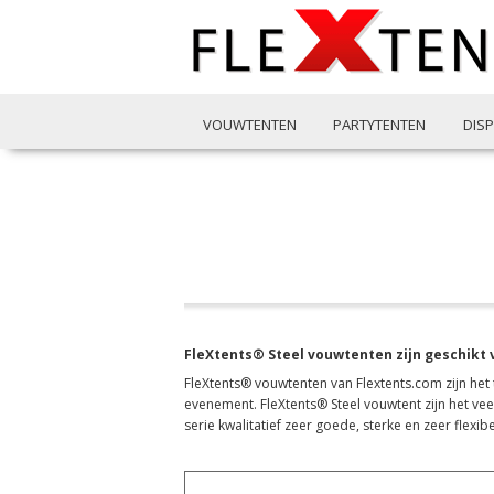
VOUWTENTEN
PARTYTENTEN
DIS
FleXtents® Steel vouwtenten zijn geschikt
FleXtents® vouwtenten van Flextents.com zijn het to
evenement. FleXtents® Steel vouwtent zijn het ve
serie kwalitatief zeer goede, sterke en zeer flex