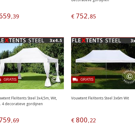
659
752
,
39
€
,
85
GRATIS
GRATIS
wtent FleXtents Steel 3x4,5m, Wit,
Vouwtent FleXtents Steel 3x6m Wit
l. 4 decoratieve gordijnen
759
800
,
69
€
,
22