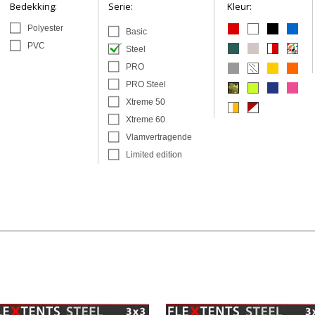
Bedekking:
Serie:
Kleur:
Polyester
Basic
PVC
Steel
PRO
PRO Steel
Xtreme 50
Xtreme 60
Vlamvertragende
Limited edition