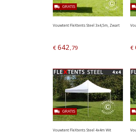
GRATIS
Vouwtent FleXtents Steel 3x4,5m, Zwart
Vou
642
€
,
79
€
GRATIS
Vouwtent FleXtents Steel 4x4m Wit
Vou