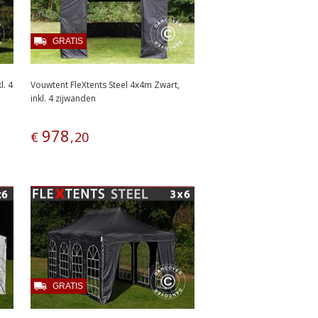
GRATIS
l. 4
Vouwtent FleXtents Steel 4x4m Zwart,
inkl. 4 zijwanden
978
€
,
20
GRATIS