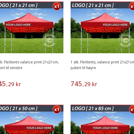
tk. FleXtents valance print 21x21cm,
1 stk. FleXtents, valance print 21x21c
tert til venstre
justert til høyre
45
745
,
29
kr
,
29
kr