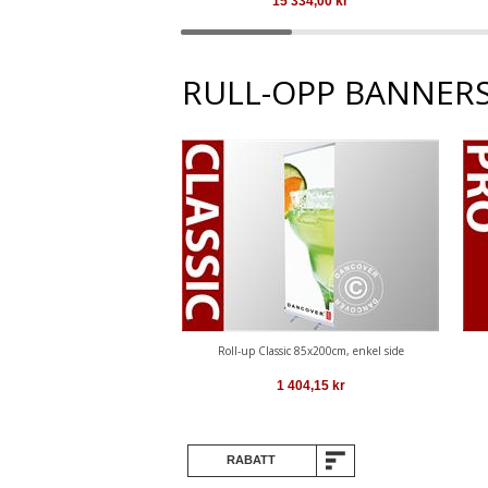
15 334,00
kr
RULL-OPP BANNER
Roll-up Classic 85x200cm, enkel side
1 404,15
kr
RABATT