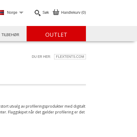
Norge
Søk
Handlekurv (0)
OUTLET
TILBEHØR
DU ER HER:
FLEXTENTS.COM
 stort utvalg av profileringsprodukter med digitalt
r. Flaggskipet når det gjelder profilering er det