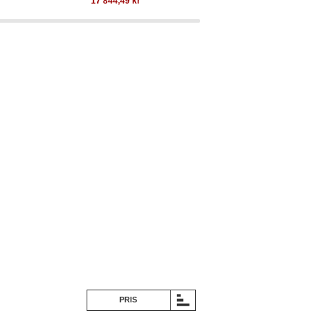
17 844,49
kr
16 496,92
PRIS