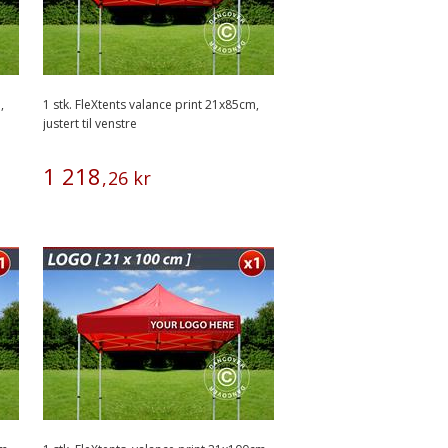
,
1 stk. FleXtents valance print 21x85cm,
justert til venstre
1
218
,
26
kr