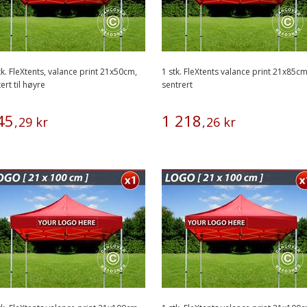
tk. FleXtents, valance print 21x50cm,
1 stk. FleXtents valance print 21x85cm
tert til høyre
sentrert
45
1
218
,
29
kr
,
26
kr