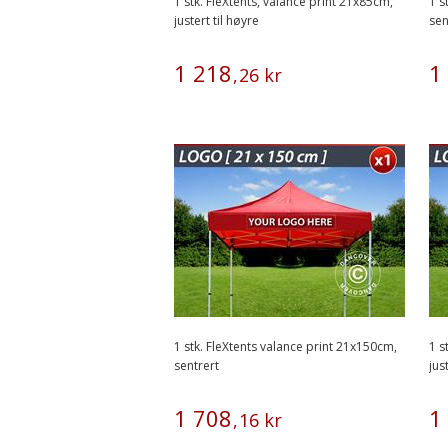
1 stk. FleXtents, valance print 21x85cm,
1 s
justert til høyre
sen
1
218
1
,
26
kr
1 stk. FleXtents valance print 21x150cm,
1 s
sentrert
jus
1
708
1
,
16
kr