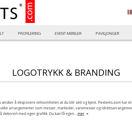
LT
PROFILERING
EVENT MØBLER
PAVILJONGER
LOGOTRYKK & BRANDING
du ønsker å eksponere virksomheten at du blir sett og kjent. Flextents.xom har et
 på ulike arrangementer som messer, markeder, varemesser og idrettsarrangemente
å dekorert med egen grafikk. Du kan få egen
…
mer