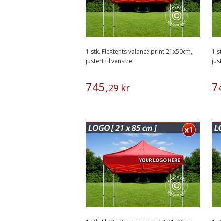
1 stk. FleXtents valance print 21x50cm,
1 s
justert til venstre
jus
745
7
,
29
kr