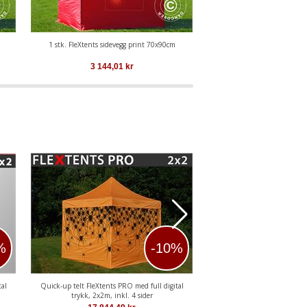
m
1 stk. FleXtents sidevegg print 70x90cm
1 stk. FleXtents sidevegg
3 144,01
kr
2 671,05
k
%
-10%
al
Quick-up telt FleXtents PRO med full digital
Quick-up telt FleXtents Xtreme
trykk, 2x2m, inkl. 4 sider
trykk, 3x3