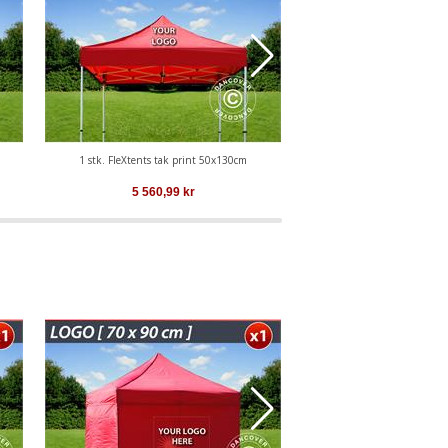
1 stk. FleXtents tak print 50x130cm
1 stk. FleXtents tak p
5 560,99
kr
3 416,34
k