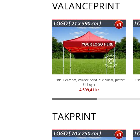
VALANCEPRINT
1 stk. FleXtents, valance print 21x590cm, justert
1 s
til høyre
4 599,41
kr
TAKPRINT