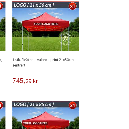
m,
1 stk. FleXtents valance print 21x50cm,
sentrert
745
,
29
kr