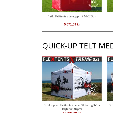
1 stk. FleXtents sidevegg print 70x245cm
5 071,09
kr
QUICK-UP TELT ME
Quick-up telt FleXtents Xtreme 50 Racing 3x3m,
Qui
begrenset utgave