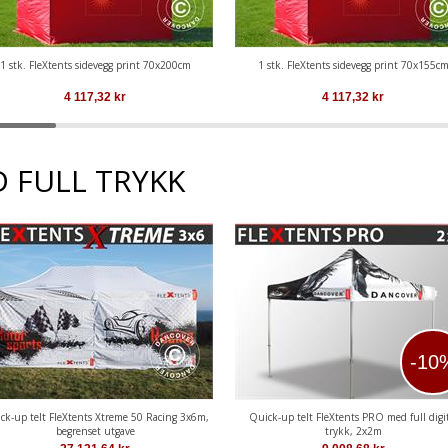
1 stk. FleXtents sidevegg print 70x200cm
1 stk. FleXtents sidevegg print 70x155c
4 117,32
kr
4 117,32
kr
D FULL TRYKK
-10
ck-up telt FleXtents Xtreme 50 Racing 3x6m,
Quick-up telt FleXtents PRO med full digit
begrenset utgave
trykk, 2x2m