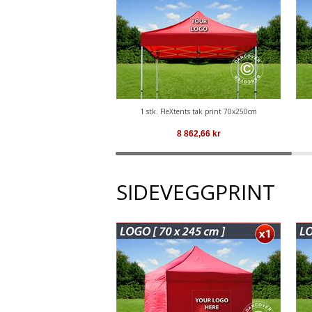
1 stk. FleXtents tak print 70x250cm
8 862,66
kr
SIDEVEGGPRINT