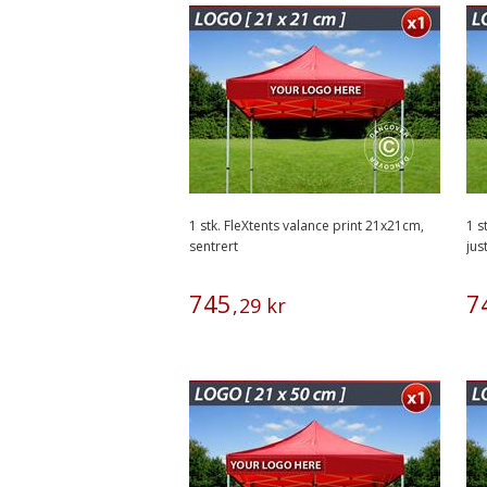
1 stk. FleXtents valance print 21x21cm,
1 s
sentrert
jus
745
7
,
29
kr