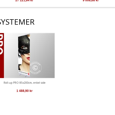
27 121,64
kr
9 008,68
kr
SYSTEMER
Roll-up PRO 85x200cm, enkel side
1 488,90
kr