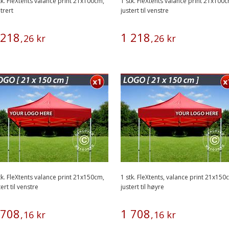
tk. FleXtents valance print 21x100cm,
1 stk. FleXtents valance print 21x100c
trert
justert til venstre
218
1
218
,
26
kr
,
26
kr
tk. FleXtents valance print 21x150cm,
1 stk. FleXtents, valance print 21x150
tert til venstre
justert til høyre
708
1
708
,
16
kr
,
16
kr