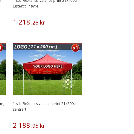
m,
1 stk. FleXtents, valance print 21x100cm,
justert til høyre
1
218
,
26
kr
cm,
1 stk. FleXtents valance print 21x200cm,
sentrert
2
188
,
95
kr