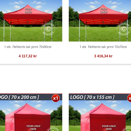
1 stk. FleXtents tak print 70x90cm
1 stk. FleXtents tak print 70x70cm
4 117,32
kr
3 416,34
kr