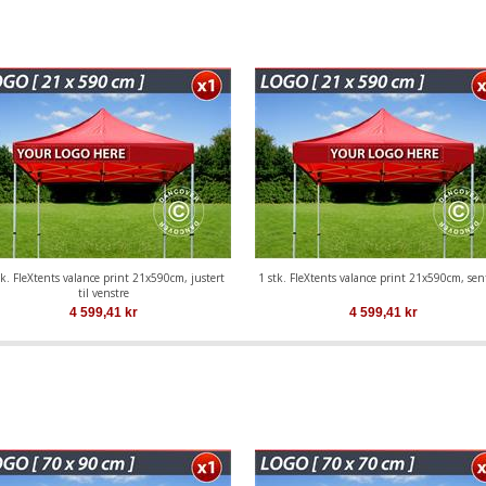
tk. FleXtents valance print 21x590cm, justert
1 stk. FleXtents valance print 21x590cm, sen
til venstre
4 599,41
kr
4 599,41
kr