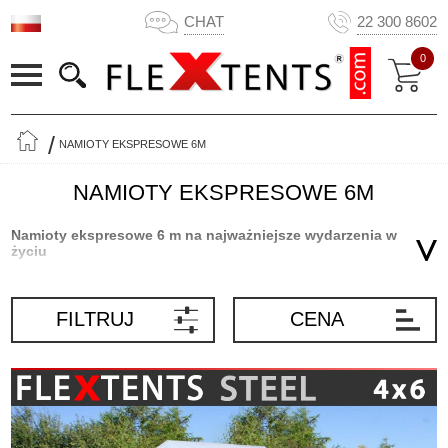
CHAT
22 300 8602
0
NAMIOTY EKSPRESOWE 6M
NAMIOTY EKSPRESOWE 6M
Namioty ekspresowe 6 m na najważniejsze wydarzenia w
życiu
Popularne namioty ekspresowe FleXtents® 6 m będą idealnym
miejscem na wszystkie wasze wielkie wydarzenia w życiu. Namiot
FILTRUJ
CENA
jest wykonany z mocnych, lekkich materiałów i jest zaskakująco
elastyczny. Lekkie i przenośne namioty można wykorzystać na
wszelkie uroczystości, np. romantyczny ślub i letnie przyjęcie w
ogrodzie lub profesjonalne wydarzenia, takie jak targi lub wystawy.
Wytrzymałe namioty 6 m dają też cień od słońca i schronienie
przed deszczem. Popularne namioty ekspresowe FleXtents® od