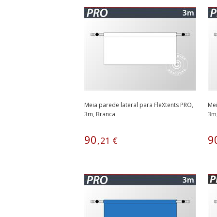
Meia parede lateral para FleXtents PRO,
Mei
3m, Branca
3m
90
9
,
21
€