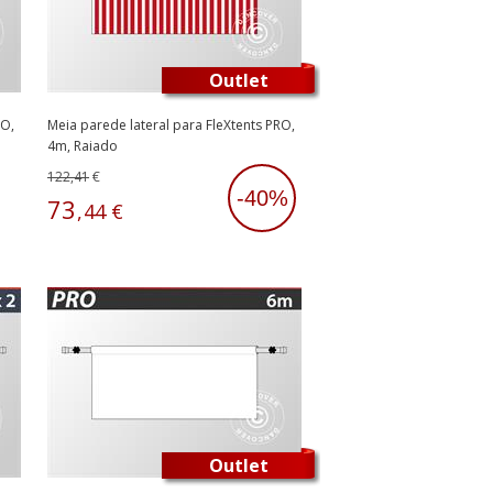
Outlet
RO,
Meia parede lateral para FleXtents PRO,
4m, Raiado
122,41
€
-40%
73
,
44
€
Outlet