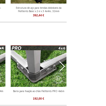
a
Estrutura de aço para tendas dobráveis da
Estrutura de alumínio para t
FleXtents Basic v.2 e v.3 4x4m, 32mm
FleXtents PRO 2x
392,44
€
387,88
€
x4m
Barra para fixação ao chão FleXtents PRO 4x6m
Barra para fixação ao chão F
192,00
€
228,09
€