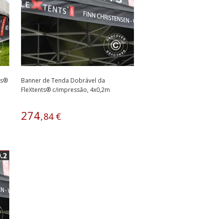
ts®
Banner de Tenda Dobrável da
FleXtents® c/impressão, 4x0,2m
274
,
84
€