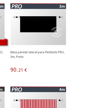
RO,
Meia parede lateral para FleXtents PRO,
3m, Preto
90
,
21
€