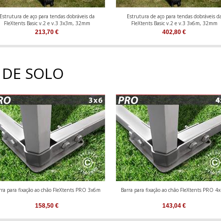
Estrutura de aço para tendas dobráveis da
Estrutura de aço para tendas dobráveis d
FleXtents Basic v.2 e v.3 3x3m, 32mm
FleXtents Basic v.2 e v.3 3x6m, 32mm
213,70
€
402,80
€
 DE SOLO
rra para fixação ao chão FleXtents PRO 3x6m
Barra para fixação ao chão FleXtents PRO 4
158,50
€
143,04
€