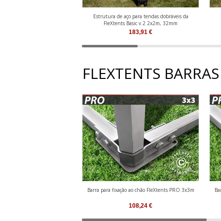
Estrutura de aço para tendas dobráveis da
FleXtents Basic v.2 2x2m, 32mm
183,91
€
FLEXTENTS BARRAS
Barra para fixação ao chão FleXtents PRO 3x3m
Ba
108,24
€