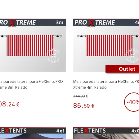
Outlet
a parede lateral para FleXtents PRO
Meia parede lateral para FleXtents P
reme 3m, Raiado
Xtreme 4m, Raiado
144,33
€
-40
08
,
24
€
86
,
59
€