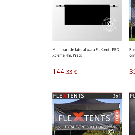
Meia parede lateral para FleXtents PRO
Ban
Xtreme 4m, Preto
c/
144
3
,
33
€