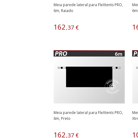
Meia parede lateral para FleXtents PRO,
Mei
6m, Raiado
6m,
162
1
,
37
€
Meia parede lateral para FleXtents PRO,
Mei
6m, Preto
Xtr
162
1
,
37
€