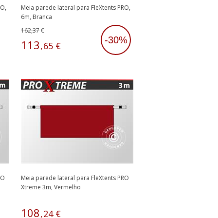
RO,
Meia parede lateral para FleXtents PRO,
6m, Branca
162,37
€
-30%
113
,
65
€
RO
Meia parede lateral para FleXtents PRO
Xtreme 3m, Vermelho
108
,
24
€