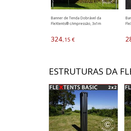
Banner de Tenda Dobrável da
Ba
FleXtents® c/impressão, 3x1m
Fle
324
2
,
15
€
ESTRUTURAS DA FL