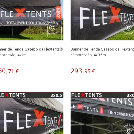
ner de Tenda Gazebo da FleXtents®
Banner de Tenda Gazebo da FleXten
impressão, 4x1m
c/impressão, 4x0,5m
50
293
,
71
€
,
95
€