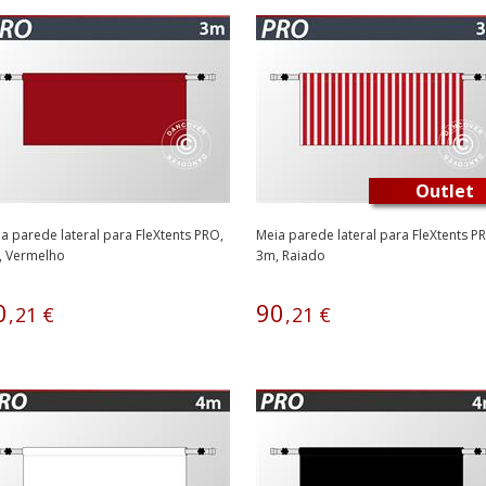
Outlet
a parede lateral para FleXtents PRO,
Meia parede lateral para FleXtents P
, Vermelho
3m, Raiado
0
90
,
21
€
,
21
€