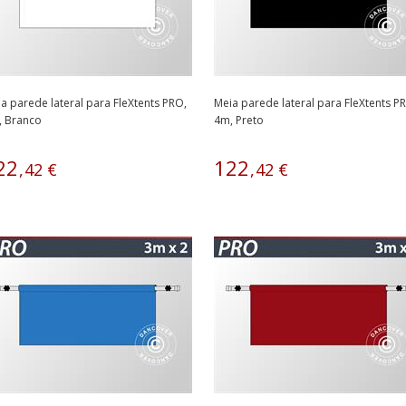
a parede lateral para FleXtents PRO,
Meia parede lateral para FleXtents P
, Branco
4m, Preto
22
122
,
42
€
,
42
€