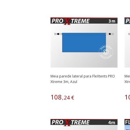
Meia parede lateral para FleXtents PRO
Mei
Xtreme 3m, Azul
Xt
108
1
,
24
€