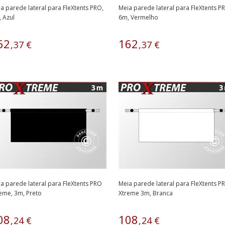
a parede lateral para FleXtents PRO,
Meia parede lateral para FleXtents P
 Azul
6m, Vermelho
62
162
,
37
€
,
37
€
a parede lateral para FleXtents PRO
Meia parede lateral para FleXtents P
eme, 3m, Preto
Xtreme 3m, Branca
08
108
,
24
€
,
24
€