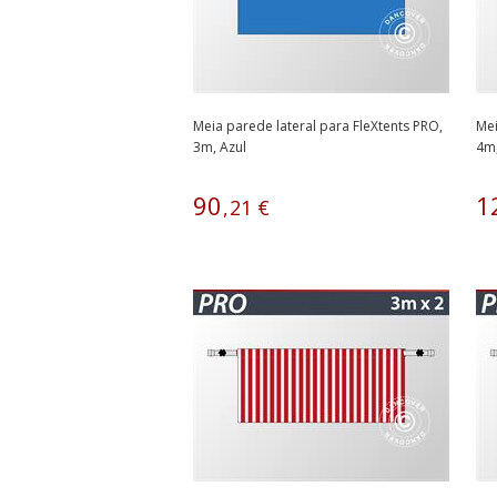
Meia parede lateral para FleXtents PRO,
Mei
3m, Azul
4m
90
1
,
21
€