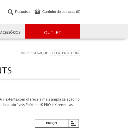
Pesquisar
Carrinho de compras (0)
OUTLET
ACESSÓRIOS
VOCÊ ESTÁ AQUI:
FLEXTENTS.COM
NTS
 A Flextents.com oferece a mais ampla seleção no
das dobráveis FleXtents® PRO e Xtreme - as
PREÇO