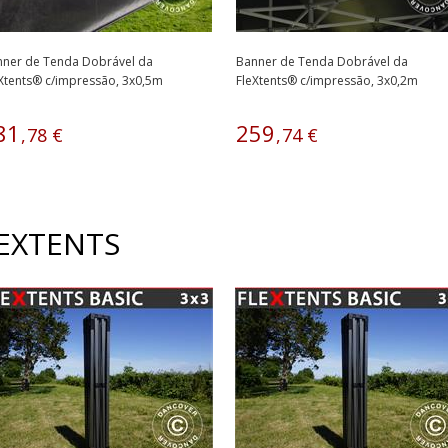
nner de Tenda Dobrável da
Banner de Tenda Dobrável da
Xtents® c/impressão, 3x0,5m
FleXtents® c/impressão, 3x0,2m
81
259
,
78
€
,
74
€
EXTENTS