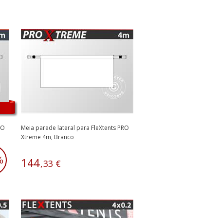
RO
Meia parede lateral para FleXtents PRO
Xtreme 4m, Branco
%
144
,
33
€