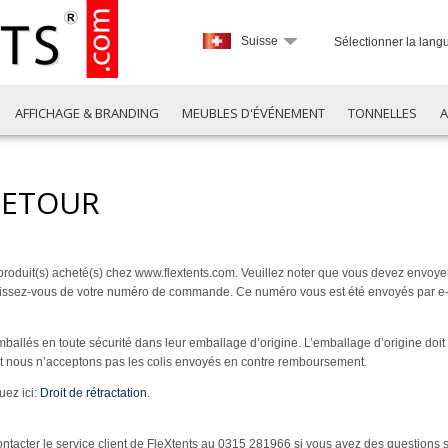
Suisse
Sélectionner la lang
AFFICHAGE & BRANDING
MEUBLES D'ÉVÉNEMENT
TONNELLES
A
RETOUR
roduit(s) acheté(s) chez www.flextents.com. Veuillez noter que vous devez envoyer 
unissez-vous de votre numéro de commande. Ce numéro vous est été envoyés par e-
ballés en toute sécurité dans leur emballage d’origine. L’emballage d’origine doit 
t nous n’acceptons pas les colis envoyés en contre remboursement.
uez ici:
Droit de rétractation
.
tacter le service client de FleXtents au
0315 281966
si vous avez des questions su