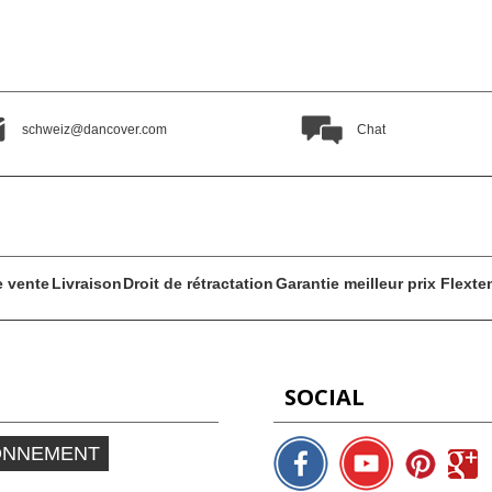
schweiz@dancover.com
Chat
e vente
Livraison
Droit de rétractation
Garantie meilleur prix Flext
SOCIAL
ONNEMENT