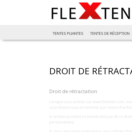
TENTES PLIANTES
TENTES DE RÉCEPTION
DROIT DE RÉTRACT
Droit de rétractation
Lorsque vous achetez sur www.flextents.com, vous 
vous devrez nous en informer par l'envoi d'un for
Si certains produits ne bénéficient pas de ce dro
personnalisés).
Si, pour une raison quelconque, vous refusez d’a