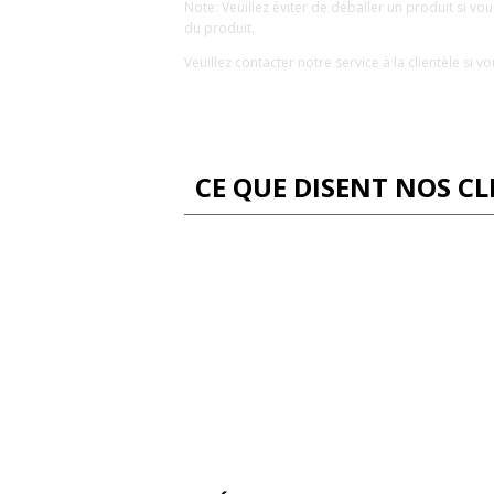
Note: Veuillez éviter de déballer un produit si v
du produit.
Veuillez contacter notre service à la clientèle s
CE QUE DISENT NOS CL