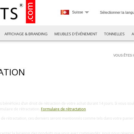
Suisse
Sélectionner la lang
AFFICHAGE & BRANDING
MEUBLES D'ÉVÉNEMENT
TONNELLES
A
VOUS ÊTES I
ATION
bénéficiez d’un droit de rétraction de votre achat durant 14 jours. Si vous sou
mulaire de rétractation.
Formulaire de rétractation
.
it de rétractation, ces derniers seront mentionnés comme tels dans votre panie
ccepter la livraison des produits que vous avez commandés, nous nous réservons