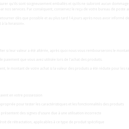
ssurer qu'ils sont soigneusement emballés et qu’ils ne subiront aucun dommag
par nos services. Par conséquent, conservez le reçu de votre bureau de poste ai
ourner dès que possible et au plus tard 14 jours après nous avoir informé de 
à la livraison».
fier si leur valeur a été altérée, après quoi nous vous rembourserons le montan
 paiement que vous avez utilisée lors de l'achat des produits.
t, le montant de votre achat si la valeur des produits a été réduite pour les r
taient en votre possession
ppropriée pour tester les caractéristiques et les fonctionnalités des produits
résentent des signes d'usure due à une utilisation incorrecte
droit de rétractation, applicables à ce type de produit spécifique