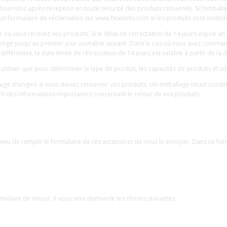
ournons après réception en toute sécurité des produits retournés. Si l’emballa
 un formulaire de réclamation sur www.flextents.com si les produits sont end
r où vous recevez vos produits. Si le délai de rétractation de 14 jours expire un j
prolongé jusqu'au premier jour ouvrable suivant. Dans le cas où vous avez comm
ifférentes, la date limite de rétractation de 14 jours est valable à partir de la
 utiliser que pour déterminer le type de produit, les capacités de produits et 
d'origine si vous deviez retourner vos produits. Un emballage intact constit
nt des informations importantes concernant le retour de vos produits.
tenu de remplir le formulaire de rétractation et de nous le envoyer. Dans ce form
rmulaire de retour, il vous sera demandé les choses suivantes: