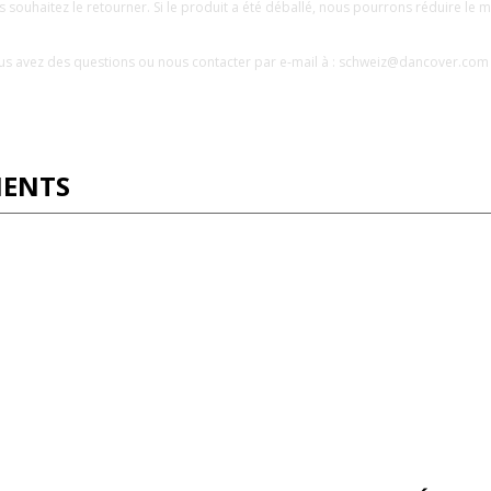
ous souhaitez le retourner. Si le produit a été déballé, nous pourrons réduire 
i vous avez des questions ou nous contacter par e-mail à : schweiz@dancover.com
IENTS