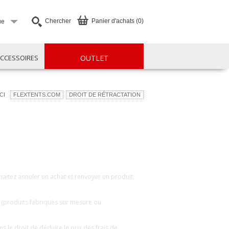
Chercher
Panier d'achats (0)
ue
CCESSOIRES
OUTLET
CI
FLEXTENTS.COM
DROIT DE RÉTRACTATION
haitez annuler un achat et renvoyer un produit,
r (produits fabriqués sur mesure ou
 le droit de déduire le prix des frais de