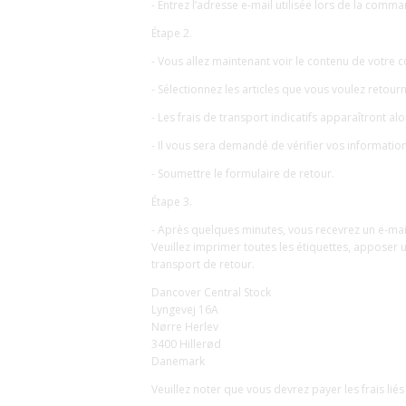
- Entrez l’adresse e-mail utilisée lors de la comm
Étape 2.
- Vous allez maintenant voir le contenu de votr
- Sélectionnez les articles que vous voulez retou
- Les frais de transport indicatifs apparaîtront alo
- Il vous sera demandé de vérifier vos informations
- Soumettre le formulaire de retour.
Étape 3.
- Après quelques minutes, vous recevrez un e-mail
Veuillez imprimer toutes les étiquettes, apposer 
transport de retour.
Dancover Central Stock
Lyngevej 16A
Nørre Herlev
3400 Hillerød
Danemark
Veuillez noter que vous devrez payer les frais li