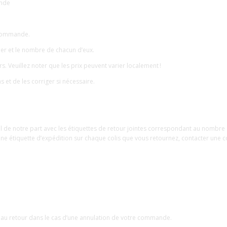
ande
e commande.
rner et le nombre de chacun d’eux.
rs. Veuillez noter que les prix peuvent varier localement !
 et de les corriger si nécessaire.
 de notre part avec les étiquettes de retour jointes correspondant au nombre d
une étiquette d’expédition sur chaque colis que vous retournez, contacter une 
és au retour dans le cas d’une annulation de votre commande.