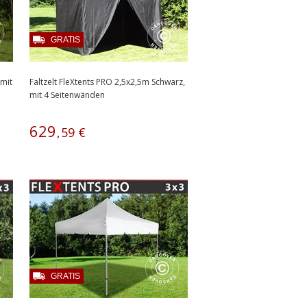
GRATIS
 mit
Faltzelt FleXtents PRO 2,5x2,5m Schwarz,
mit 4 Seitenwänden
629
,
59
€
GRATIS