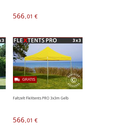
566
,
01
€
GRATIS
Faltzelt FleXtents PRO 3x3m Gelb
566
,
01
€