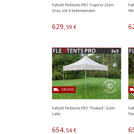
Faltzelt FleXtents PRO Trapezo 2x3m
Fal
Grau, mit 4 Seitenwänden
Wei
629
6
,
59
€
GRATIS
Faltzelt FleXtents PRO "Peaked" 3x3m
Fal
Latte
Fl
654
6
,
54
€