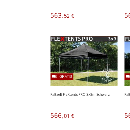
563
5
,
52
€
GRATIS
Faltzelt FleXtents PRO 3x3m Schwarz
Fal
566
5
,
01
€