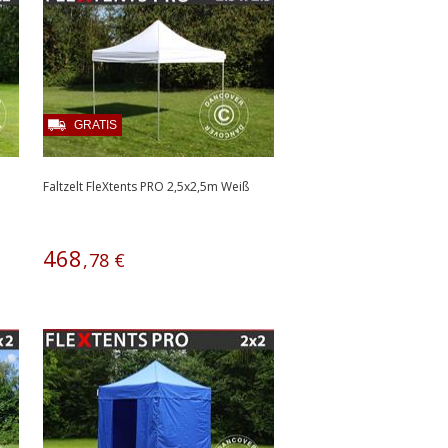
GRATIS
Faltzelt FleXtents PRO 2,5x2,5m Weiß
468
,
78
€