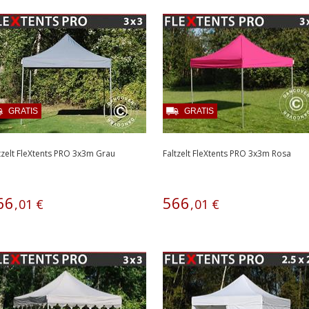
GRATIS
GRATIS
tzelt FleXtents PRO 3x3m Grau
Faltzelt FleXtents PRO 3x3m Rosa
66
566
,
01
€
,
01
€