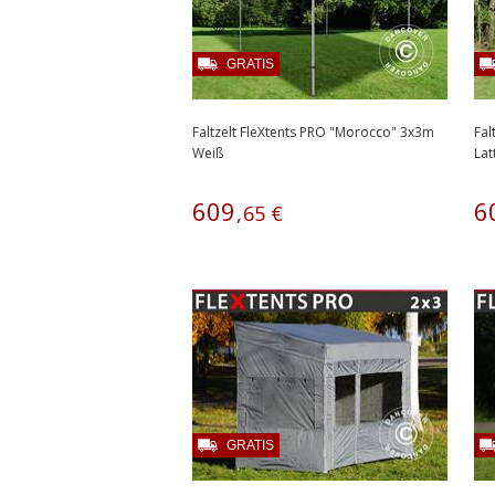
GRATIS
Faltzelt FleXtents PRO "Morocco" 3x3m
Fal
Weiß
Lat
609
6
,
65
€
GRATIS