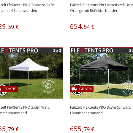
tzelt FleXtents PRO Trapezo 2x3m
Faltzelt FleXtents PRO Arbeitszelt 3x
ß, mit 4 Seitenwänden
Orange mit Reflektorbändern
29
654
,
59
€
,
54
€
GRATIS
GRATIS
tzelt FleXtents PRO 3x3m Weiß,
Faltzelt FleXtents PRO 3x3m Schwarz,
ammenhemmend
Flammenhemmend
55
655
,
79
€
,
79
€