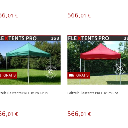
66
566
,
01
€
,
01
€
GRATIS
GRATIS
tzelt FleXtents PRO 3x3m Grün
Faltzelt FleXtents PRO 3x3m Rot
66
566
,
01
€
,
01
€