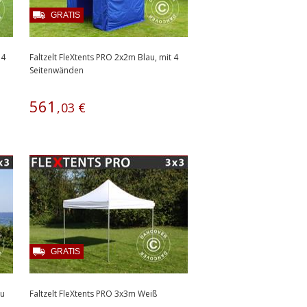
GRATIS
 4
Faltzelt FleXtents PRO 2x2m Blau, mit 4
Seitenwänden
561
,
03
€
GRATIS
au
Faltzelt FleXtents PRO 3x3m Weiß