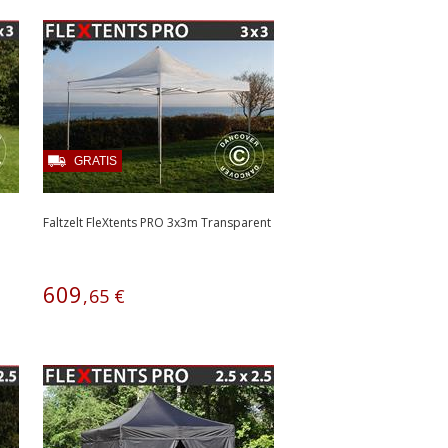
GRATIS
Faltzelt FleXtents PRO 3x3m Transparent
609
,
65
€