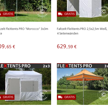
GRATIS
GRATIS
tzelt FleXtents PRO "Morocco" 3x3m
Faltzelt FleXtents PRO 2,5x2,5m Weiß,
te
4 Seitenwänden
09
629
,
65
€
,
59
€
GRATIS
GRATIS