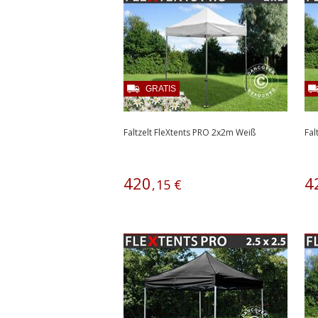
GRATIS
Faltzelt FleXtents PRO 2x2m Weiß
Fal
420
4
,
15
€