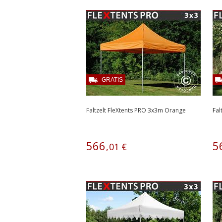
GRATIS
Faltzelt FleXtents PRO 3x3m Orange
Fal
566
5
,
01
€