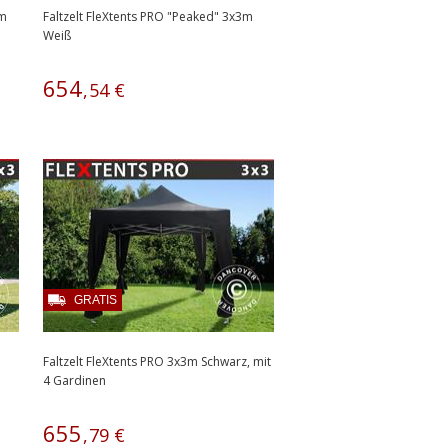
3m
Faltzelt FleXtents PRO "Peaked" 3x3m
Weiß
654
,
54
€
GRATIS
Faltzelt FleXtents PRO 3x3m Schwarz, mit
4 Gardinen
655
,
79
€