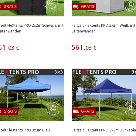
GRATIS
GRATIS
tzelt FleXtents PRO 2x2m Schwarz, mit
Faltzelt FleXtents PRO 2x2m Weiß, mit
Seitenwänden
Seitenwänden
61
561
,
03
€
,
03
€
GRATIS
GRATIS
tzelt FleXtents PRO 3x3m Blau
Faltzelt FleXtents PRO 3x3m Dunkebl