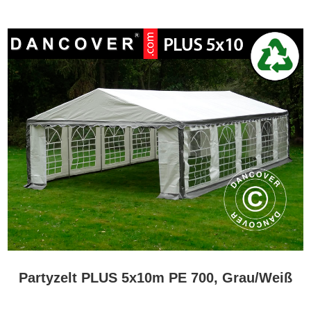
Ein PE-Partyzelt ist in der Regel leichter, einfacher zu handhaben
und preiswerter, was es ideal für gelegentliche private
Veranstaltungen macht. Ein PVC-Partyzelt ist normalerweise
schwerer, stärker und strapazierfähiger und eignet sich besser für
häufige Nutzung, professionelle Events und anspruchsvollere
Einsatzbedingungen.
Kaufen Sie Ihr PE-Partyzelt bei Flextents.com
Ein PE-Partyzelt ist eine preiswerte Möglichkeit, zusätzlichen
überdachten Platz für Feiern, Feste und Outdoor-Events zu
schaffen. Es ist ideal für gelegentliche Nutzung, wenn Sie ein
praktisches, flexibles und budgetfreundliches Partyzelt für den
Garten oder einen anderen Außenbereich wünschen.
Bei Flextents.com finden Sie PE-Partyzelte in verschiedenen
Größen und Ausführungen sowie Zubehör, Ersatzteile und
alternative Zeltlösungen für anspruchsvollere Bedürfnisse. Wählen
Sie die richtige Größe, sichern Sie das Zelt fachgerecht, fügen Sie
das passende Zubehör hinzu und schaffen Sie einen einladenden
Partyzelt PLUS 5x10m PE 700, Grau/Weiß
Rahmen für Ihre nächste Veranstaltung.