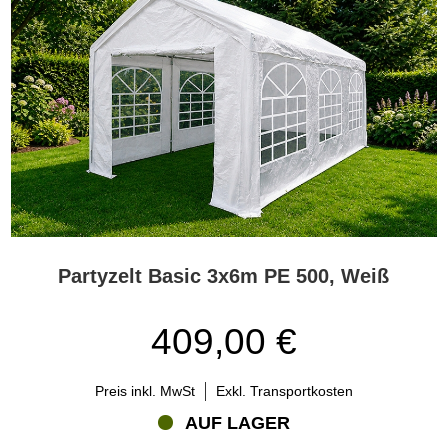
PE-Partyzelte sind besonders beliebt für den gelegentlichen
privaten Gebrauch. Sie sind einfach zu handhaben, in vielen
Größen erhältlich und bieten ein sehr gutes Preis-Leistungs-
Verhältnis. Wenn Sie für einige wenige Veranstaltungen während
der Saison ein funktionales Partyzelt benötigen, ist ein PE-Partyzelt
oft die ideale Wahl. Für häufige Nutzung, professionelle Events
oder anspruchsvollere Bedingungen bietet Flextents.com auch
stärkere Zeltlösungen wie PVC-Partyzelte, Partyzelte Semi PRO,
Partyzelte PRO und Partyzelte PRO+.
Was ist ein PE-Partyzelt?
Ein PE-Partyzelt ist ein temporäres Eventzelt mit einer Zeltplane
aus Polyethylen. PE ist ein leichtes Material, das den Transport,
Partyzelt Basic 3x6m PE 500, Weiß
den Aufbau, den Abbau und die Lagerung des Zeltes besonders
einfach macht. Deshalb sind PE-Partyzelte eine beliebte Wahl für
Gartenpartys, Familienfeiern und andere vorübergehende
409,00 €
Veranstaltungen im Freien.
Ein PE-Partyzelt schafft einen flexiblen Außenbereich. Sie können
Preis inkl. MwSt
Exkl. Transportkosten
es zum Essen, für ein Buffet, eine Bar, eine Tanzfläche, überdachte
AUF LAGER
Sitzplätze, einen Empfang oder als temporären Eventbereich
nutzen. Je nach Modell ermöglichen Seitenwände, Fenster und