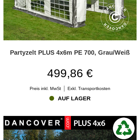
Platz mehr Flexibilität bietet und das Erlebnis der Gäste
verbessert.
Kann ein PE-Partyzelt bei wechselhaftem Wetter verwendet
werden?
Ein PE-Partyzelt ist als temporärer Schutz für Outdoor-
Veranstaltungen während der Saison konzipiert. Es kann Schatten
vor direkter Sonne spenden und Schutz vor leichtem Regen bieten,
Partyzelt PLUS 4x6m PE 700, Grau/Weiß
sodass Sie einen angenehmeren Bereich für Ihre Gäste schaffen.
Ein PE-Partyzelt ist jedoch eine temporäre Konstruktion und muss
499,86 €
daher stets wetterbedingt verwendet werden. Es sollte korrekt
aufgebaut, ordnungsgemäß gesichert und gemäß der Anleitung
genutzt werden. Prüfen Sie immer die Wettervorhersage, bevor Sie
Preis inkl. MwSt
Exkl. Transportkosten
das Zelt aufstellen, und verwenden Sie es niemals bei starkem
AUF LAGER
Wind, starkem Regen oder extremem Wetter.
Wenn schlechtes Wetter angekündigt ist, ist die sicherste Lösung,
das Zelt abzubauen und zu lagern, bis sich die Bedingungen
bessern.
Wie sichern Sie ein PE-Partyzelt richtig?