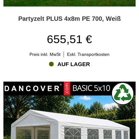
PE-Partyzeltes verlängern. Nach der Nutzung sollten Dachplane
und Seitenwände bei Bedarf gereinigt und vollständig getrocknet
Partyzelt PLUS 4x8m PE 700, Weiß
werden, bevor sie verpackt werden. Wird die Zeltplane feucht
gelagert, können Schimmel, Verfärbungen und unangenehme
Gerüche entstehen.
655,51 €
Wenn das Zelt nicht genutzt wird, sollte es an einem trockenen,
frostfreien Ort aufbewahrt werden, an dem Plane, Rahmen und
Preis inkl. MwSt
Exkl. Transportkosten
Beschläge vor unnötigem Verschleiß geschützt sind. Vor jedem
Aufbau sollten Sie Rahmenteile, Verbindungen, Zeltplane und
AUF LAGER
Befestigungspunkte kontrollieren, damit alles für eine sichere
Aufstellung bereit ist.
Können Ersatzteile die Lebensdauer Ihres Partyzeltes
verlängern?
Ja, Ersatzteile können dazu beitragen, die Lebensdauer Ihres
Partyzeltes zu verlängern. Ein Partyzelt besteht aus vielen
Einzelteilen, und im Laufe der Zeit kann es notwendig werden, eine
Seitenwand, eine Dachplane, eine Stange, eine Verbindung oder
eine andere Komponente zu ersetzen.