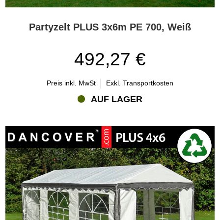
den gelegentlichen Gebrauch suchen. Wählen Sie ein PVC-
Partyzelt, Partyzelt Semi PRO, Partyzelt PRO oder Partyzelt PRO+,
wenn Sie ein widerstandsfähigeres Eventzelt für wiederholte,
Partyzelt PLUS 3x6m PE 700, Weiß
professionelle oder anspruchsvollere Nutzung benötigen.
Wie wählen Sie die richtige Größe für Ihr PE-Partyzelt?
492,27 €
Die Wahl der richtigen Größe ist eine der wichtigsten
Entscheidungen beim Kauf eines Partyzeltes. Ein zu kleines Zelt
Preis inkl. MwSt
Exkl. Transportkosten
kann schnell beengt wirken, während etwas zusätzlicher Platz die
Veranstaltung komfortabler macht und die Planung erleichtert.
AUF LAGER
Überlegen Sie zunächst, wie viele Gäste Sie einladen möchten und
wie der Raum genutzt werden soll. Ein Stehempfang benötigt
weniger Platz als ein Abendessen mit Tischen und Stühlen. Wenn
Sie Platz für ein Buffet, eine Bar, eine Tanzfläche, Musik,
Heizgeräte, Dekorationen oder Laufwege benötigen, sollten Sie
von Anfang an zusätzlichen Raum einplanen.
Fragen Sie sich, wie viele Gäste kommen, ob sie sitzen oder
stehen werden und ob Sie zusätzlichen Platz für Bewirtung,
Unterhaltung oder Ausstattung benötigen. Viele Kunden wählen ein
etwas größeres Zelt als ursprünglich geplant, weil der zusätzliche