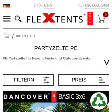
CHAT
080 0000 9484
0
PARTYZELTE PE
PARTYZELTE PE
PE-Partyzelte für Feiern, Feste und Outdoor-Events
Ein PE-Partyzelt ist eine preiswerte, praktische und flexible Lösung,
wenn Sie einen überdachten Bereich für eine Feier, ein
Familienfest oder ein Outdoor-Event benötigen. Ob Geburtstag,
FILTERN
PREIS
Konfirmation, Hochzeitsempfang, Grillfest, Gartenparty,
Schulveranstaltung, Vereinsaktivität oder Firmenevent – mit einem
PE-Partyzelt schaffen Sie einen geschützten Rahmen, in dem Ihre
Gäste die Veranstaltung vor direkter Sonne und leichtem Regen
genießen können.