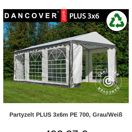
Giebelwände eine Anpassung des Zeltes an das Wetter, die
Raumaufteilung und die gewünschte Atmosphäre.
Wann ist ein PE-Partyzelt die richtige Wahl?
Ein PE-Partyzelt ist eine gute Wahl, wenn Sie ein preiswertes und
praktisches Partyzelt für den gelegentlichen Gebrauch suchen. Es
eignet sich besonders für Privatkunden, die zu Hause, im Garten
oder auf einer anderen Außenfläche Feiern oder Veranstaltungen
ausrichten möchten, ohne dafür einen Veranstaltungsraum mieten
zu müssen.
Typische Einsatzbereiche sind Gartenpartys, Geburtstage,
Konfirmationen, Hochzeitsempfänge, Jubiläen, Grillfeste,
Schulveranstaltungen, Vereinsaktivitäten,
Gemeinschaftsveranstaltungen sowie informelle Firmenevents.
Wenn Sie Ihr Zelt nur wenige Male im Jahr nutzen möchten, bietet
ein PE-Partyzelt häufig die richtige Balance zwischen Preis,
Partyzelt PLUS 3x6m PE 700, Grau/Weiß
Funktionalität und Optik. Wenn Sie das Zelt dagegen regelmäßig,
für kommerzielle Veranstaltungen, Vermietung, Messen, Märkte
oder längere Aufstellungen verwenden möchten, sollten Sie eine