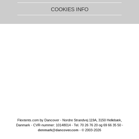
COOKIES INFO
Flextents.com by Dancover - Nordre Strandvej 119A, 3150 Hellebæk,
Danmark - CVR-nummer: 10148014 - Tel. 70 26 76 20 og 69 66 35 50 -
denmark@dancover.com
- © 2003-2026