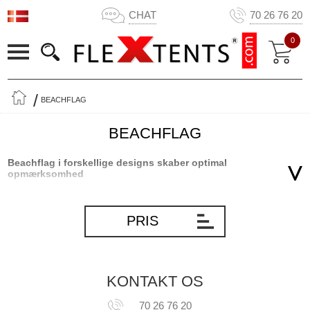
CHAT
70 26 76 20
0
BEACHFLAG
BEACHFLAG
Beachflag i forskellige designs skaber optimal
opmærksomhed
Beachflag med digitaltryk fra Flextents.com er elegante og vil
fange folks opmærksomhed overalt. Brug de flotte beachflag –
PRIS
både de dråbeformede og tåreformede – til at tiltrække besøgende
og gæster på forskellige events hen til din stand eller bod. Få dit
logo trykt på flagene, så du er sikker på, at dit logo bliver set ’højt
og tydeligt’. Det mest almindelige er at trykke sit logo på de
KONTAKT OS
forskellige flag, men der er også andre muligheder. Digitaltryk
sikrer en farvegengivelse i høj kvalitet af dit logo, budskab,
70 26 76 20