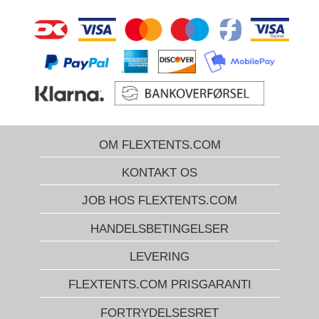
på beachflag, da vi skal bruge lidt tid på at få layoutet godkendt og
flagene trykt. Alle vores forskellige brandingprodukter er i højeste
kvalitet og med holdbart digitaltryk.
OM FLEXTENTS.COM
KONTAKT OS
JOB HOS FLEXTENTS.COM
HANDELSBETINGELSER
LEVERING
FLEXTENTS.COM PRISGARANTI
FORTRYDELSESRET