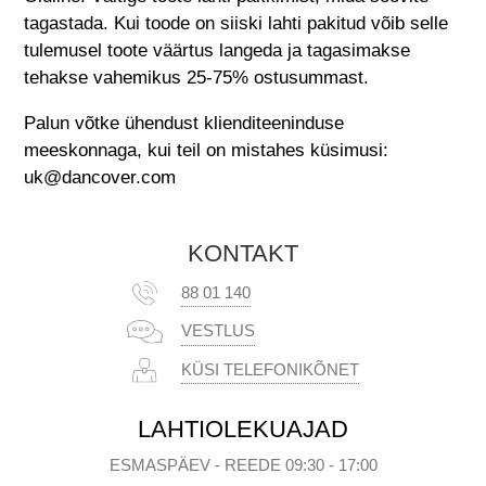
tagastada. Kui toode on siiski lahti pakitud võib selle
tulemusel toote väärtus langeda ja tagasimakse
tehakse vahemikus 25-75% ostusummast.
Palun võtke ühendust klienditeeninduse
meeskonnaga, kui teil on mistahes küsimusi:
uk@dancover.com
KONTAKT
88 01 140
VESTLUS
KÜSI TELEFONIKÕNET
LAHTIOLEKUAJAD
ESMASPÄEV - REEDE 09:30 - 17:00