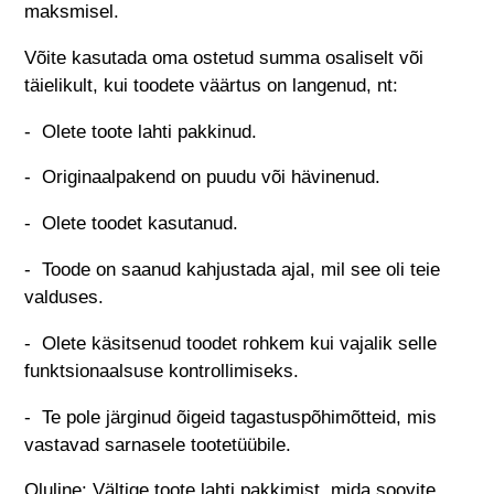
maksmisel.
Võite kasutada oma ostetud summa osaliselt või
täielikult, kui toodete väärtus on langenud, nt:
- Olete toote lahti pakkinud.
- Originaalpakend on puudu või hävinenud.
- Olete toodet kasutanud.
- Toode on saanud kahjustada ajal, mil see oli teie
valduses.
- Olete käsitsenud toodet rohkem kui vajalik selle
funktsionaalsuse kontrollimiseks.
- Te pole järginud õigeid tagastuspõhimõtteid, mis
vastavad sarnasele tootetüübile.
Oluline: Vältige toote lahti pakkimist, mida soovite