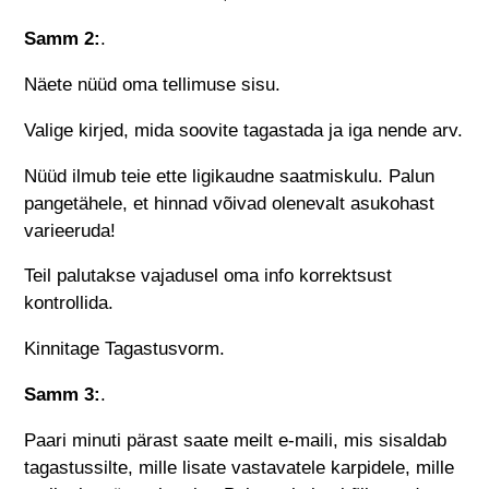
Samm 2:
.
Näete nüüd oma tellimuse sisu.
Valige kirjed, mida soovite tagastada ja iga nende arv.
Nüüd ilmub teie ette ligikaudne saatmiskulu. Palun
pangetähele, et hinnad võivad olenevalt asukohast
varieeruda!
Teil palutakse vajadusel oma info korrektsust
kontrollida.
Kinnitage Tagastusvorm.
Samm 3:
.
Paari minuti pärast saate meilt e-maili, mis sisaldab
tagastussilte, mille lisate vastavatele karpidele, mille