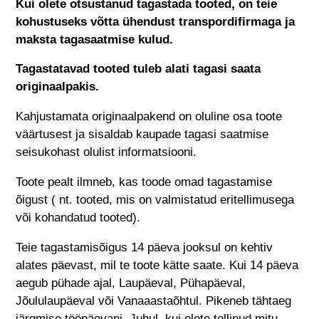
Kui olete otsustanud tagastada tooted, on teie
kohustuseks võtta ühendust transpordifirmaga ja
maksta tagasaatmise kulud.
Tagastatavad tooted tuleb alati tagasi saata
originaalpakis.
Kahjustamata originaalpakend on oluline osa toote
väärtusest ja sisaldab kaupade tagasi saatmise
seisukohast olulist informatsiooni.
Toote pealt ilmneb, kas toode omad tagastamise
õigust ( nt. tooted, mis on valmistatud eritellimusega
või kohandatud tooted).
Teie tagastamisõigus 14 päeva jooksul on kehtiv
alates päevast, mil te toote kätte saate. Kui 14 päeva
aegub pühade ajal, Laupäeval, Pühapäeval,
Jõululaupäeval või Vanaaastaõhtul. Pikeneb tähtaeg
järgmise tööpäevani. Juhul, kui olete tellinud mitu