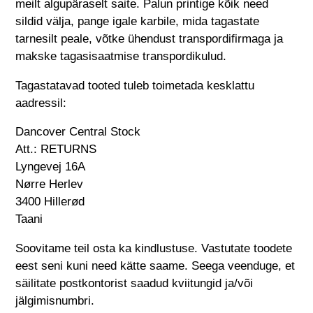
meilt algupäraselt saite. Palun printige kõik need
sildid välja, pange igale karbile, mida tagastate
tarnesilt peale, võtke ühendust transpordifirmaga ja
makske tagasisaatmise transpordikulud.
Tagastatavad tooted tuleb toimetada kesklattu
aadressil:
Dancover Central Stock
Att.: RETURNS
Lyngevej 16A
Nørre Herlev
3400 Hillerød
Taani
Soovitame teil osta ka kindlustuse. Vastutate toodete
eest seni kuni need kätte saame. Seega veenduge, et
säilitate postkontorist saadud kviitungid ja/või
jälgimisnumbri.