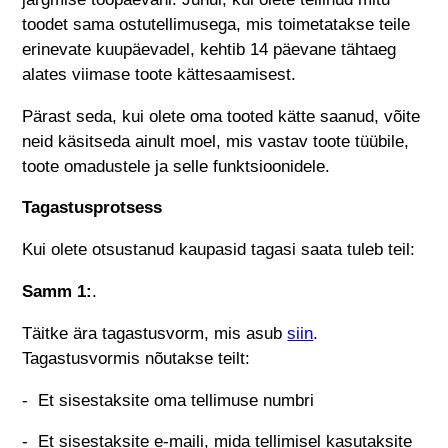
toodet sama ostutellimusega, mis toimetatakse teile
erinevate kuupäevadel, kehtib 14 päevane tähtaeg
alates viimase toote kättesaamisest.
Pärast seda, kui olete oma tooted kätte saanud, võite
neid käsitseda ainult moel, mis vastav toote tüübile,
toote omadustele ja selle funktsioonidele.
Tagastusprotsess
Kui olete otsustanud kaupasid tagasi saata tuleb teil:
Samm 1:
.
Täitke ära tagastusvorm, mis asub
siin
.
Tagastusvormis nõutakse teilt:
- Et sisestaksite oma tellimuse numbri
- Et sisestaksite e-maili, mida tellimisel kasutaksite