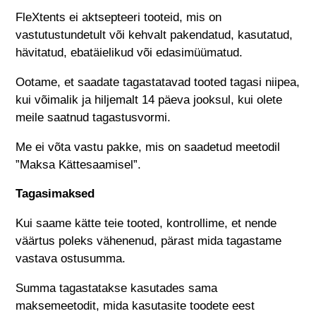
FleXtents ei aktsepteeri tooteid, mis on
vastutustundetult või kehvalt pakendatud, kasutatud,
hävitatud, ebatäielikud või edasimüümatud.
Ootame, et saadate tagastatavad tooted tagasi niipea,
kui võimalik ja hiljemalt 14 päeva jooksul, kui olete
meile saatnud tagastusvormi.
Me ei võta vastu pakke, mis on saadetud meetodil
”Maksa Kättesaamisel”.
Tagasimaksed
Kui saame kätte teie tooted, kontrollime, et nende
väärtus poleks vähenenud, pärast mida tagastame
vastava ostusumma.
Summa tagastatakse kasutades sama
maksemeetodit, mida kasutasite toodete eest