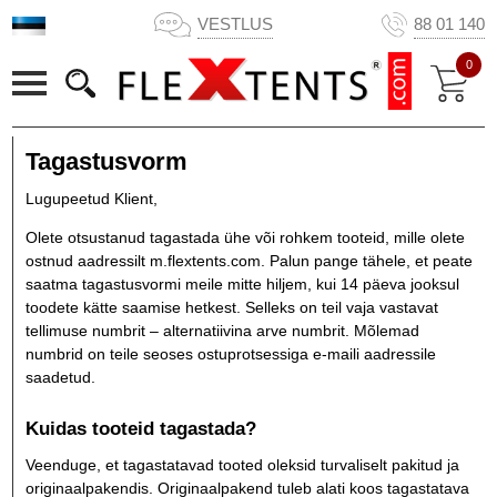
VESTLUS
88 01 140
0
Tagastusvorm
Lugupeetud Klient,
Olete otsustanud tagastada ühe või rohkem tooteid, mille olete
ostnud aadressilt m.flextents.com. Palun pange tähele, et peate
saatma tagastusvormi meile mitte hiljem, kui 14 päeva jooksul
toodete kätte saamise hetkest. Selleks on teil vaja vastavat
tellimuse numbrit – alternatiivina arve numbrit. Mõlemad
numbrid on teile seoses ostuprotsessiga e-maili aadressile
saadetud.
Kuidas tooteid tagastada?
Veenduge, et tagastatavad tooted oleksid turvaliselt pakitud ja
originaalpakendis. Originaalpakend tuleb alati koos tagastatava