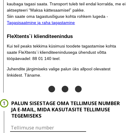
kaubaga tagasi saata. Transport tuleb teil endal korralda, me ei
aktsepteeri “Maksa kättesaamisel” pakke.
Siin saate oma tagastusõiguse kohta rohkem lugeda -
Tagasisaatmine ja raha tagastamine
FleXtents`i klienditeenindus
Kui teil peaks tekkima küsimusi toodete tagastamise kohta
saate FleXtents`i klienditeenindusega ühendust võtta
tööpäevadel:
88 01 140
teel.
Juhendite järgimiseks valige palun üks allpool olevatest
linkidest. Täname.
PALUN SISESTAGE OMA TELLIMUSE NUMBER
JA E-MAIL, MIDA KASUTASITE TELLIMUSE
TEGEMISEKS