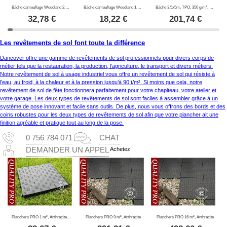
Bâche camouflage Woodland 2,85x4m, 100g/m²
Bâche camouflage Woodland 1,9x3m, 100g/m²
Bâche 3,5x5m, TPO, 350 g/m², Vert
32,78
€
18,22
€
201,74
€
Les revêtements de sol font toute la différence
Dancover offre une gamme de revêtements de sol professionnels pour divers corps de
métier tels que la restauration, la production, l’agriculture, le transport et divers métiers.
Notre revêtement de sol à usage industriel vous offre un revêtement de sol qui résiste à
l’eau, au froid, à la chaleur et à la pression jusqu’à 90 t/m². Si moins que cela, notre
revêtement de sol de fête fonctionnera parfaitement pour votre chapiteau, votre atelier et
votre garage. Les deux types de revêtements de sol sont faciles à assembler grâce à un
système de pose innovant et facile sans outils. De plus, nous vous offrons des bords et des
coins robustes pour les deux types de revêtements de sol afin que votre plancher ait une
finition agréable et pratique tout au long de la pose.
0 756 784 071
CHAT
Achetez
DEMANDER UN APPEL
Planchers PRO 1 m², Anthracite (4 pc.)
Planchers PRO 9 m², Anthracite
Planchers PRO 16 m², Anthracite