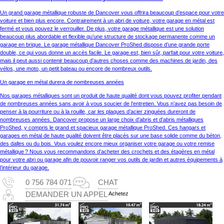
Un grand garage métallique robuste de Dancover vous offrira beaucoup d’espace pour votre
voiture et bien plus encore. Contrairement à un abri de voiture, votre garage en métal est
fermé et vous pouvez le verrouiller. De plus, votre garage métallique est une solution
beaucoup plus abordable et flexible qu’une structure de stockage permanente comme un
garage en brique. Le garage métallique Dancover ProShed dispose d’une grande porte
double, ce qui vous donne un accès facile. Le garage est, bien sûr, parfait pour votre voiture,
mais il peut aussi contenir beaucoup d’autres choses comme des machines de jardin, des
vélos, une moto, un petit bateau ou encore de nombreux outils.
Un garage en métal durera de nombreuses années
Nos garages métalliques sont un produit de haute qualité dont vous pouvez profiter pendant
de nombreuses années sans avoir à vous soucier de l’entretien. Vous n’avez pas besoin de
penser à la pourriture ou à la rouille, car les plaques d’acier zinguées dureront de
nombreuses années. Dancover propose un large choix d’abris et d’abris métalliques
ProShed, y compris le grand et spacieux garage métallique ProShed. Ces hangars et
garages en métal de haute qualité doivent être placés sur une base solide comme du béton,
des dalles ou du bois. Vous voulez encore mieux organiser votre garage ou votre remise
métallique ? Nous vous recommandons d’acheter des crochets et des étagères en métal
pour votre abri ou garage afin de pouvoir ranger vos outils de jardin et autres équipements à
l’intérieur du garage.
0 756 784 071
CHAT
Achetez
DEMANDER UN APPEL