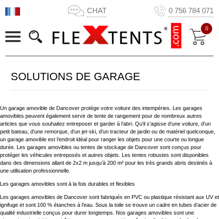
CHAT
0 756 784 071
0
SOLUTIONS DE GARAGE
Un garage amovible de Dancover protège votre voiture des intempéries. Les garages
amovibles peuvent également servir de tente de rangement pour de nombreux autres
articles que vous souhaitez entreposer et garder à l’abri. Qu’il s’agisse d’une voiture, d’un
petit bateau, d’une remorque, d’un jet-ski, d’un tracteur de jardin ou de matériel quelconque,
un garage amovible est l’endroit idéal pour ranger les objets pour une courte ou longue
durée. Les garages amovibles ou tentes de stockage de Dancover sont conçus pour
protéger les véhicules entreposés et autres objets. Les tentes robustes sont disponibles
dans des dimensions allant de 2x2 m jusqu’à 200 m² pour les très grands abris destinés à
une utilisation professionnelle.
Les garages amovibles sont à la fois durables et flexibles
Les garages amovibles de Dancover sont fabriqués en PVC ou plastique résistant aux UV et
ignifuge et sont 100 % étanches à l’eau. Sous la toile se trouve un cadre en tubes d’acier de
qualité industrielle conçus pour durer longtemps. Nos garages amovibles sont une