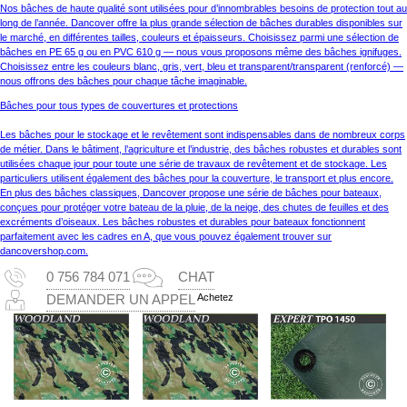
Nos bâches de haute qualité sont utilisées pour d’innombrables besoins de protection tout au
long de l’année. Dancover offre la plus grande sélection de bâches durables disponibles sur
le marché, en différentes tailles, couleurs et épaisseurs. Choisissez parmi une sélection de
bâches en PE 65 g ou en PVC 610 g — nous vous proposons même des bâches ignifuges.
Choisissez entre les couleurs blanc, gris, vert, bleu et transparent/transparent (renforcé) —
nous offrons des bâches pour chaque tâche imaginable.
Bâches pour tous types de couvertures et protections
Les bâches pour le stockage et le revêtement sont indispensables dans de nombreux corps
de métier. Dans le bâtiment, l’agriculture et l’industrie, des bâches robustes et durables sont
utilisées chaque jour pour toute une série de travaux de revêtement et de stockage. Les
particuliers utilisent également des bâches pour la couverture, le transport et plus encore.
En plus des bâches classiques, Dancover propose une série de bâches pour bateaux,
conçues pour protéger votre bateau de la pluie, de la neige, des chutes de feuilles et des
excréments d’oiseaux. Les bâches robustes et durables pour bateaux fonctionnent
parfaitement avec les cadres en A, que vous pouvez également trouver sur
dancovershop.com.
0 756 784 071
CHAT
Achetez
DEMANDER UN APPEL