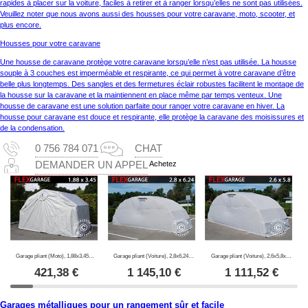
rapides à placer sur la voiture, faciles à retirer et à ranger lorsqu’elles ne sont pas utilisées.
Veuillez noter que nous avons aussi des housses pour votre caravane, moto, scooter, et
plus encore.
Housses pour votre caravane
Une housse de caravane protège votre caravane lorsqu’elle n’est pas utilisée. La housse
souple à 3 couches est imperméable et respirante, ce qui permet à votre caravane d’être
belle plus longtemps. Des sangles et des fermetures éclair robustes facilitent le montage de
la housse sur la caravane et la maintiennent en place même par temps venteux. Une
housse de caravane est une solution parfaite pour ranger votre caravane en hiver. La
housse pour caravane est douce et respirante, elle protège la caravane des moisissures et
de la condensation.
0 756 784 071
CHAT
Achetez
DEMANDER UN APPEL
Garage pliant (Moto), 1,88x3,45x1,9m, Gris
Garage pliant (Voiture), 2,8x6,24x2,3m, Gris
Garage pliant (Voiture), 2,6x5,8x2,1m, Gris
421,38
€
1 145,10
€
1 111,52
€
Garages métalliques pour un rangement sûr et facile