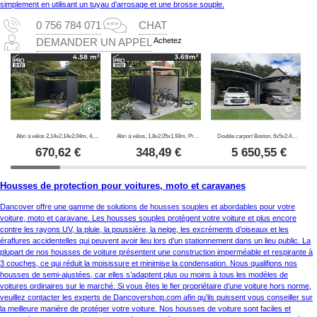
simplement en utilisant un tuyau d’arrosage et une brosse souple.
0 756 784 071
CHAT
Achetez
DEMANDER UN APPEL
Abri à vélos 2,14x2,14x2,04m, 4,57m2, ProShed®, Anthracite
Abri à vélos, 1,8x2,05x1,93m, ProShed®, Anthracite
Double carport Boston, 6x5x2,4m, Gris
670,62
€
348,49
€
5 650,55
€
Housses de protection pour voitures, moto et caravanes
Dancover offre une gamme de solutions de housses souples et abordables pour votre
voiture, moto et caravane. Les housses souples protègent votre voiture et plus encore
contre les rayons UV, la pluie, la poussière, la neige, les excréments d’oiseaux et les
éraflures accidentelles qui peuvent avoir lieu lors d’un stationnement dans un lieu public. La
plupart de nos housses de voiture présentent une construction imperméable et respirante à
3 couches, ce qui réduit la moisissure et minimise la condensation. Nous qualifions nos
housses de semi-ajustées, car elles s’adaptent plus ou moins à tous les modèles de
voitures ordinaires sur le marché. Si vous êtes le fier propriétaire d’une voiture hors norme,
veuillez contacter les experts de Dancovershop.com afin qu’ils puissent vous conseiller sur
la meilleure manière de protéger votre voiture. Nos housses de voiture sont faciles et