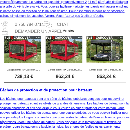
voiture élégamment. Le cadre est ajustable (respectivement 2,41 m/2,61m) afin de l’adapter
à la taille du véhicule stocké. Vous pouvez facilement ajuster les parois en hauteur en pliant
la partie basse en fonction de la hauteur désirée. Pour assembler la housse de stockage,
utilisez simplement les attaches Velcro. Vous n’aurez pas à utiliser d’outils.
0 756 784 071
CHAT
Achetez
DEMANDER UN APPEL
Garage pliant FleX Carcover, 2,5x5m, Rouge
Garage pliant FleX Carcover, 3x6m, Rouge
Garage pliant FleX Carcover, 3x6m, Noir
738,13
€
863,24
€
863,24
€
Bâches de protection et de protection pour bateaux
Les bâches pour bateaux sont une série de bâches spéciales conçues pour recouvrir et
protéger les bateaux et autres objets de grandes dimensions. Les bâches de bateau sont la
solution abordable et efficace lorsque vous voulez couvrir et protéger votre bateau. Vous
pouvez utiliser les bâches du bateau pour une courte période, ou vous pouvez l’utiliser pour
une période plus longue, comme lorsque vous sortez le bateau de l’eau en hiver ou pour des
réparations. Avec une bâche de bateau, vous disposez d’un moyen facile et flexible de
protéger votre bateau contre la pluie, la neige, les chutes de feuilles et les excréments