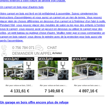
ombres éviteront à votre voiture de devenir trop chaude.
Un carport en bois pour d’autres buts
Votre carport en bois est livré en kit préfabriqué à assembler. Suivez simplement les
instructions d’assemblages et vous aurez un carport en un rien de temps. Vous pouvez
placer plein de choses différentes en dessous d’un carport et à l'intérieur d’un l’abri à outils.
Pendant l’été, vous pouvez placer des meubles de salon ou les jeux des enfants à l'ombre
sous le carport, vous pouvez avoir un jacuzzi en dessous ou utiliser le carport pour des
vélos, un petit bateau ou quelque chose d'autre. Veuillez noter que si vous commandez un
carport en bois naturel, vous devez le peindre avec de la protection pour bois aussi vite
après l’assemblage.
0 756 784 071
CHAT
Achetez
DEMANDER UN APPEL
Abri pour voiture en bois, 3,6x5,12x2,32m, 11,7m², Naturel, KIT COMPLET
Abri pour voiture en bois avec cabane à outils, 3,6x7,62x2,32m, 23,1m², Naturel, KIT COMPLET
Abri pour voiture en bois avec cabane à outils, 3,6x7,62x2,32m, 23,1m², Naturel
4 131,61
€
7 149,68
€
4 897,16
€
Un garage en bois offre encore plus de refuge