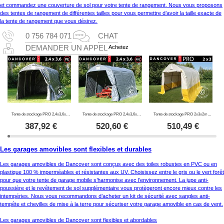
et commandez une couverture de sol pour votre tente de rangement. Nous vous proposons
des tentes de rangement de différentes tailles pour vous permettre d’avoir la taille exacte de
la tente de rangement que vous désirez.
0 756 784 071
CHAT
Achetez
DEMANDER UN APPEL
Tente de stockage PRO 2,4x3,6x2,34m PE, Gris
Tente de stockage PRO 2,4x3,6x2,34m PVC, Gris
Tente de stockage PRO 2x3x2m, PVC, blanc/jaune, retardateur de flammes
387,92
€
520,60
€
510,49
€
Les garages amovibles sont flexibles et durables
Les garages amovibles de Dancover sont conçus avec des toiles robustes en PVC ou en
plastique 100 % imperméables et résistantes aux UV. Choisissez entre le gris ou le vert forêt
pour que votre tente de garage mobile s’harmonise avec l’environnement. La jupe anti-
poussière et le revêtement de sol supplémentaire vous protègeront encore mieux contre les
intempéries. Nous vous recommandons d’acheter un kit de sécurité avec sangles anti-
tempête et chevilles de mise à la terre pour sécuriser votre garage amovible en cas de vent.
Les garages amovibles de Dancover sont flexibles et abordables