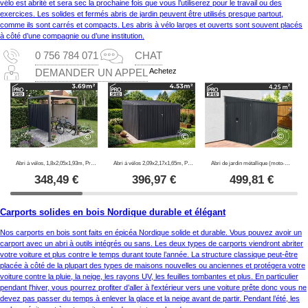
vélo est abrité et sera sec la prochaine fois que vous l’utiliserez pour le travail ou des
exercices. Les solides et fermés abris de jardin peuvent être utilisés presque partout,
comme ils sont carrés et compacts. Les abris à vélo larges et ouverts sont souvent placés
à côté d’une compagnie ou d’une institution.
0 756 784 071
CHAT
Achetez
DEMANDER UN APPEL
Abri à vélos, 1,8x2,05x1,93m, ProShed®, Anthracite
Abri á vélos 2,09x2,17x1,65m, ProShed®, 4,53m2, Anthracite
Abri de jardin métallique (moto-cross/vélos), 1,7x2,49x2,03m, 4,25m², Anthracite
348,49
€
396,97
€
499,81
€
Carports solides en bois Nordique durable et élégant
Nos carports en bois sont faits en épicéa Nordique solide et durable. Vous pouvez avoir un
carport avec un abri à outils intégrés ou sans. Les deux types de carports viendront abriter
votre voiture et plus contre le temps durant toute l’année. La structure classique peut-être
placée à côté de la plupart des types de maisons nouvelles ou anciennes et protégera votre
voiture contre la pluie, la neige, les rayons UV, les feuilles tombantes et plus. En particulier
pendant l'hiver, vous pourrez profiter d’aller à l'extérieur vers une voiture prête donc vous ne
devez pas passer du temps à enlever la glace et la neige avant de partir. Pendant l’été, les