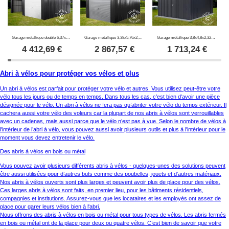
Garage métallique double 6,37x5,13x2,41m, 31,74m², ProShed®, Anthracite
Garage métallique 3,38x5,76x2,43m, 19,47m², ProShed®, Anthracite
Garage métallique 3,8x4,8x2,32m, 18,24m², ProShed®, Anthracite
4 412,69
€
2 867,57
€
1 713,24
€
Abri à vélos pour protéger vos vélos et plus
Un abri à vélos est parfait pour protéger votre vélo et autres. Vous utilisez peut-être votre
vélo tous les jours ou de temps en temps. Dans tous les cas, c’est bien d’avoir une pièce
désignée pour le vélo. Un abri à vélos ne fera pas qu’abriter votre vélo du temps extérieur. Il
cachera aussi votre vélo des voleurs car la plupart de nos abris à vélos sont verrouillables
avec un cadenas, mais aussi parce que le vélo n’est pas à vue. Selon le nombre de vélos à
l'intérieur de l’abri à vélo, vous pouvez aussi avoir plusieurs outils et plus à l'intérieur pour le
moment vous devez entretenir le vélo.
Des abris à vélos en bois ou métal
Vous pouvez avoir plusieurs différents abris à vélos - quelques-unes des solutions peuvent
être aussi utilisées pour d’autres buts comme des poubelles, jouets et d’autres matériaux.
Nos abris à vélos ouverts sont plus larges et peuvent avoir plus de place pour des vélos.
Ces larges abris à vélos sont faits, en premier lieu, pour les bâtiments résidentiels,
compagnies et institutions. Assurez-vous que les locataires et les employés ont assez de
place pour garer leurs vélos bien à l'abri.
Nous offrons des abris à vélos en bois ou métal pour tous types de vélos. Les abris fermés
en bois ou métal ont de la place pour deux ou quatre vélos. C’est bien de savoir que votre