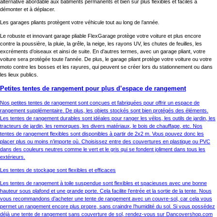
alternative abordable aux bâtiments permanents et bien sûr plus flexibles et faciles à
démonter et à déplacer.
Les garages pliants protègent votre véhicule tout au long de l’année.
Le robuste et innovant garage pliable FlexGarage protège votre voiture et plus encore
contre la poussière, la pluie, la grêle, la neige, les rayons UV, les chutes de feuilles, les
excréments d’oiseaux et ainsi de suite. En d’autres termes, avec un garage pliant, votre
voiture sera protégée toute l’année. De plus, le garage pliant protège votre voiture ou votre
moto contre les bosses et les rayures, qui peuvent se créer lors du stationnement ou dans
les lieux publics.
Petites tentes de rangement pour plus d’espace de rangement
Nos petites tentes de rangement sont conçues et fabriquées pour offrir un espace de
rangement supplémentaire. De plus, les objets stockés sont bien protégés des éléments.
Les tentes de rangement durables sont idéales pour ranger les vélos, les outils de jardin, les
tracteurs de jardin, les remorques, les divers matériaux, le bois de chauffage, etc. Nos
tentes de rangement flexibles sont disponibles à partir de 2x2 m. Vous pouvez donc les
placer plus ou moins n’importe où. Choisissez entre des couvertures en plastique ou PVC
dans des couleurs neutres comme le vert et le gris qui se fondent joliment dans tous les
extérieurs.
Les tentes de stockage sont flexibles et efficaces
Les tentes de rangement à toile suspendue sont flexibles et spacieuses avec une bonne
hauteur sous plafond et une grande porte. Cela facilite l’entrée et la sortie de la tente. Nous
vous recommandons d’acheter une tente de rangement avec un couvre-sol, car cela vous
permet un rangement encore plus propre, sans craindre l’humidité du sol. Si vous possédez
déjà une tente de rangement sans couverture de sol, rendez-vous sur Dancovershop.com