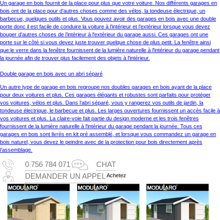
Un garage en bois fournit de la place pour plus que votre voiture. Nos différents garages en
bois ont de la place pour d’autres choses comme des vélos, la tondeuse électrique, un
barbecue, quelques outils et plus. Vous pouvez avoir des garages en bois avec une double
porte donc il est facile de conduire la voiture à l’intérieur et l’extérieur lorsque vous devez
bouger d’autres choses de l’intérieur à l'extérieur du garage aussi. Ces garages ont une
porte sur le côté si vous devez juste trouver quelque chose de plus petit. La fenêtre ainsi
que le verre dans la fenêtre fournissent de la lumière naturelle à l'intérieur du garage pendant
la journée afin de trouver plus facilement des objets à l'intérieur.
Double garage en bois avec un abri séparé
Un autre type de garage en bois regroupe nos doubles garages en bois ayant de la place
pour deux voitures et plus. Ces garages élégants et robustes sont parfaits pour protéger
vos voitures, vélos et plus. Dans l’abri séparé, vous y rangerez vos outils de jardin, la
tondeuse électrique, le barbecue et plus. Les larges ouvertures fournissent un accès facile à
vos voitures et plus. La claire-voie fait partie du design moderne et les trois fenêtres
fournissent de la lumière naturelle à l'intérieur du garage pendant la journée. Tous ces
garages en bois sont livrés en kit pré assemblé, et lorsque vous commandez un garage en
bois naturel, vous devez le peindre avec de la protection pour bois directement après
l’assemblage.
0 756 784 071
CHAT
Achetez
DEMANDER UN APPEL