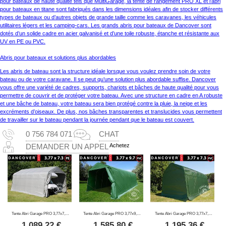
pour bateaux de haute qualité tels que MultiGarage, la tente de rangement PRO XL et l’abri
pour bateaux en titane sont fabriqués dans les dimensions idéales afin de stocker différents
types de bateaux ou d’autres objets de grande taille comme les caravanes, les véhicules
utilitaires légers et les camping-cars. Les grands abris pour bateaux de Dancover sont
dotés d’un solide cadre en acier galvanisé et d’une toile robuste, étanche et résistante aux
UV en PE ou PVC.
Abris pour bateaux et solutions plus abordables
Les abris de bateau sont la structure idéale lorsque vous voulez prendre soin de votre
bateau ou de votre caravane. Il se peut qu’une solution plus abordable suffise. Dancover
vous offre une variété de cadres, supports, chariots et bâches de haute qualité pour vous
permettre de couvrir et de protéger votre bateau. Avec une structure en cadre en A robuste
et une bâche de bateau, votre bateau sera bien protégé contre la pluie, la neige et les
excréments d’oiseaux. De plus, nos bâches transparentes et translucides vous permettent
de travailler sur le bateau pendant la journée pendant que le bateau est couvert.
0 756 784 071
CHAT
Achetez
DEMANDER UN APPEL
Tente Abri Garage PRO 3,77x7,3x3,18m PE, Gris
Tente Abri Garage PRO 3,77x9,7x3,18m PVC, Vert
Tente Abri Garage PRO 3,77x7,3x3,18m, PVC, Vert
1 089,22
€
1 585,80
€
1 195,36
€