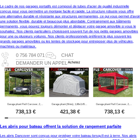
Le cadre de nos garages portatifs est composé de tubes d’acier de qualité industrielle
conçus pour vous permettre un montage facile et rapide. La structure robuste vous offre
une alternative durable et résistante aux structures permanentes, ce qui vous permet d’avoir
une solution flexible, durable et beaucoup plus abordable. Contrairement aux bâtiments
permanents, vous pouvez toujours démonter et déplacer votre garage amovible si vous le
souhaitez. Nos clients particuliers choisissent souvent l’un de nos petits garages amovibles
pour une ou plusieurs voitures. Nos clients professionnels préfèrent le plus souvent les
grands garages amovibles ou les tentes de stockage pour entreposer plus de véhicules,
machines ou matériaux.
0 756 784 071
CHAT
Achetez
DEMANDER UN APPEL
Garage pliant FleX Carcover, 2,5x5m, Noir
Garage pliant (Moto), 1,88x3,45x1,9m, Gris
Garage pliant FleX Carcover, 2,5x5m, Rouge
738,13
€
421,38
€
738,13
€
Les abris pour bateau offrent la solution de rangement parfaite
Les abris Dancover sont conçus pour protéger votre bateau lorsqu’il est à terre. Nos abris