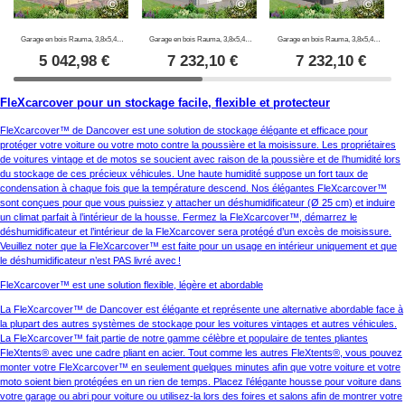
Garage en bois Rauma, 3,8x5,4x2,74m, 40mm, Naturel
Garage en bois Rauma, 3,8x5,4x2,74m, 40mm, Gris clair
Garage en bois Rauma, 3,8x5,4x2,74m, 40mm, Gris foncé
5 042,98
€
7 232,10
€
7 232,10
€
FleXcarcover pour un stockage facile, flexible et protecteur
FleXcarcover™ de Dancover est une solution de stockage élégante et efficace pour
protéger votre voiture ou votre moto contre la poussière et la moisissure. Les propriétaires
de voitures vintage et de motos se soucient avec raison de la poussière et de l’humidité lors
du stockage de ces précieux véhicules. Une haute humidité suppose un fort taux de
condensation à chaque fois que la température descend. Nos élégantes FleXcarcover™
sont conçues pour que vous puissiez y attacher un déshumidificateur (Ø 25 cm) et induire
un climat parfait à l’intérieur de la housse. Fermez la FleXcarcover™, démarrez le
déshumidificateur et l’intérieur de la FleXcarcover sera protégé d’un excès de moisissure.
Veuillez noter que la FleXcarcover™ est faite pour un usage en intérieur uniquement et que
le déshumidificateur n’est PAS livré avec !
FleXcarcover™ est une solution flexible, légère et abordable
La FleXcarcover™ de Dancover est élégante et représente une alternative abordable face à
la plupart des autres systèmes de stockage pour les voitures vintages et autres véhicules.
La FleXcarcover™ fait partie de notre gamme célèbre et populaire de tentes pliantes
FleXtents® avec une cadre pliant en acier. Tout comme les autres FleXtents®, vous pouvez
monter votre FleXcarcover™ en seulement quelques minutes afin que votre voiture et votre
moto soient bien protégées en un rien de temps. Placez l’élégante housse pour voiture dans
votre garage ou abri pour voiture ou utilisez-la lors des foires et salons afin de montrer votre