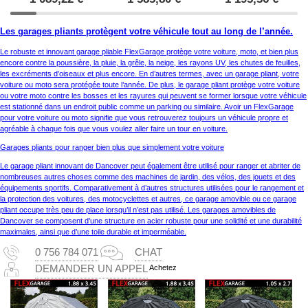
Les garages pliants protègent votre véhicule tout au long de l’année.
Le robuste et innovant garage pliable FlexGarage protège votre voiture, moto, et bien plus
encore contre la poussière, la pluie, la grêle, la neige, les rayons UV, les chutes de feuilles,
les excréments d’oiseaux et plus encore. En d’autres termes, avec un garage pliant, votre
voiture ou moto sera protégée toute l’année. De plus, le garage pliant protège votre voiture
ou votre moto contre les bosses et les rayures qui peuvent se former lorsque votre véhicule
est stationné dans un endroit public comme un parking ou similaire. Avoir un FlexGarage
pour votre voiture ou moto signifie que vous retrouverez toujours un véhicule propre et
agréable à chaque fois que vous voulez aller faire un tour en voiture.
Garages pliants pour ranger bien plus que simplement votre voiture
Le garage pliant innovant de Dancover peut également être utilisé pour ranger et abriter de
nombreuses autres choses comme des machines de jardin, des vélos, des jouets et des
équipements sportifs. Comparativement à d’autres structures utilisées pour le rangement et
la protection des voitures, des motocyclettes et autres, ce garage amovible ou ce garage
pliant occupe très peu de place lorsqu’il n’est pas utilisé. Les garages amovibles de
Dancover se composent d’une structure en acier robuste pour une solidité et une durabilité
maximales, ainsi que d’une toile durable et imperméable.
0 756 784 071
CHAT
Achetez
DEMANDER UN APPEL