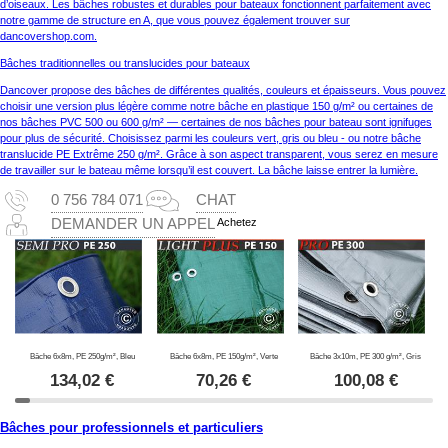
d’oiseaux. Les bâches robustes et durables pour bateaux fonctionnent parfaitement avec
notre gamme de structure en A, que vous pouvez également trouver sur
dancovershop.com.
Bâches traditionnelles ou translucides pour bateaux
Dancover propose des bâches de différentes qualités, couleurs et épaisseurs. Vous pouvez
choisir une version plus légère comme notre bâche en plastique 150 g/m² ou certaines de
nos bâches PVC 500 ou 600 g/m² — certaines de nos bâches pour bateau sont ignifuges
pour plus de sécurité. Choisissez parmi les couleurs vert, gris ou bleu - ou notre bâche
translucide PE Extrême 250 g/m². Grâce à son aspect transparent, vous serez en mesure
de travailler sur le bateau même lorsqu’il est couvert. La bâche laisse entrer la lumière.
0 756 784 071
CHAT
Achetez
DEMANDER UN APPEL
Bâche 6x8m, PE 250g/m², Bleu
Bâche 6x8m, PE 150g/m², Verte
Bâche 3x10m, PE 300 g/m², Gris
134,02
€
70,26
€
100,08
€
Bâches pour professionnels et particuliers