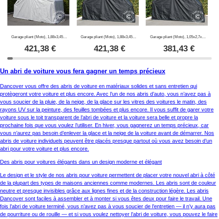
Garage pliant (Moto), 1,88x3,45x1,9m, Gris
Garage pliant (Moto), 1,88x3,45x1,9m, Noir
Garage pliant (Moto), 1,05x2,7x1,57m, Noir
421,38
€
421,38
€
381,43
€
Un abri de voiture vous fera gagner un temps précieux
Dancover vous offre des abris de voiture en matériaux solides et sans entretien qui
protègeront votre voiture et plus encore. Avec l’un de nos abris d’auto, vous n’avez pas à
vous soucier de la pluie, de la neige, de la glace sur les vitres des voitures le matin, des
rayons UV sur la peinture, des feuilles tombées et plus encore. Il vous suffit de garer votre
voiture sous le toit transparent de l’abri de voiture et la voiture sera belle et propre la
prochaine fois que vous voulez l’utiliser. En hiver, vous gagnerez un temps précieux, car
vous n’aurez pas besoin d’enlever la glace et la neige de la voiture avant de démarrer. Nos
abris de voiture individuels peuvent être placés presque partout où vous avez besoin d’un
abri pour votre voiture et plus encore.
Des abris pour voitures élégants dans un design moderne et élégant
Le design et le style de nos abris pour voiture permettent de placer votre nouvel abri à côté
de la plupart des types de maisons anciennes comme modernes. Les abris sont de couleur
neutre et presque invisibles grâce aux lignes fines et de la construction légère. Les abris
Dancover sont faciles à assembler et à monter si vous êtes deux pour faire le travail. Une
fois l’abri de voiture terminé, vous n’avez pas à vous soucier de l’entretien — il n’y aura pas
de pourriture ou de rouille — et si vous voulez nettoyer l’abri de voiture, vous pouvez le faire