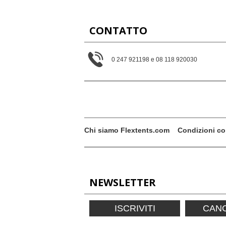
CONTATTO
0 247 921198 e 08 118 920030
Chi siamo Flextents.com
Condizioni co
NEWSLETTER
ISCRIVITI
CANC