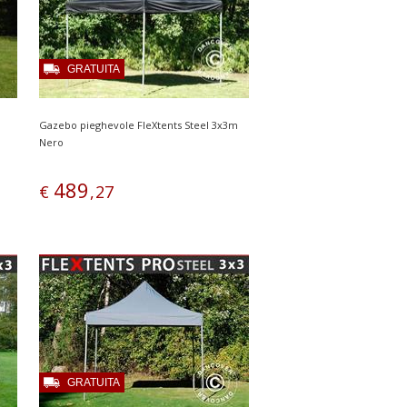
GRATUITA
Gazebo pieghevole FleXtents Steel 3x3m
Nero
489
€
,
27
GRATUITA