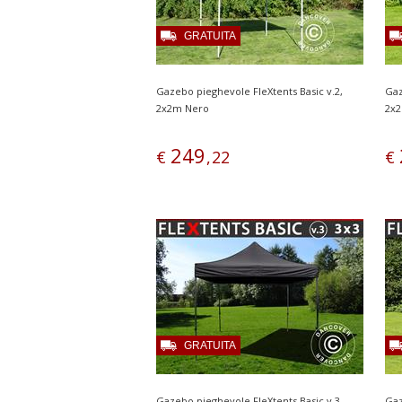
GRATUITA
Gazebo pieghevole FleXtents Basic v.2,
Gaz
2x2m Nero
2x2
249
€
,
22
€
GRATUITA
Gazebo pieghevole FleXtents Basic v.3,
Gaz