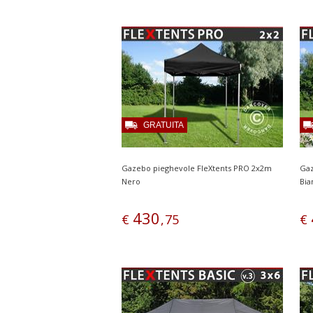
GRATUITA
Gazebo pieghevole FleXtents PRO 2x2m
Gaz
Nero
Bia
430
€
,
75
€