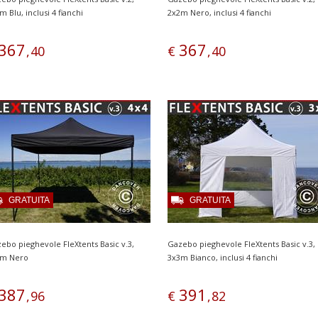
m Blu, inclusi 4 fianchi
2x2m Nero, inclusi 4 fianchi
367
367
,
40
€
,
40
GRATUITA
GRATUITA
ebo pieghevole FleXtents Basic v.3,
Gazebo pieghevole FleXtents Basic v.3,
4m Nero
3x3m Bianco, inclusi 4 fianchi
387
391
,
96
€
,
82