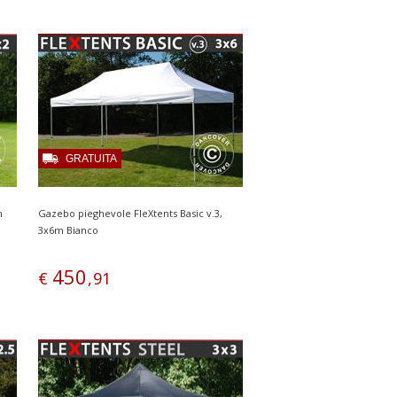
GRATUITA
m
Gazebo pieghevole FleXtents Basic v.3,
3x6m Bianco
450
€
,
91