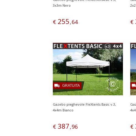
3x3m Nero
2x2
255
€
,
64
€
GRATUITA
Gazebo pieghevole FleXtents Basic v.3,
Gaz
4x4m Bianco
4x
387
€
,
96
€