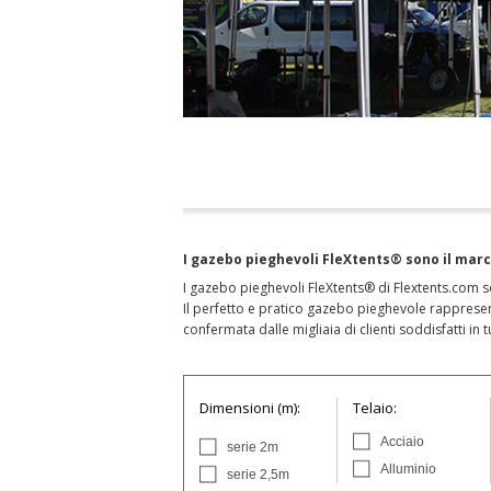
I gazebo pieghevoli FleXtents® sono il marc
I gazebo pieghevoli FleXtents® di Flextents.com s
Il perfetto e pratico gazebo pieghevole rappresen
confermata dalle migliaia di clienti soddisfatti in t
Dimensioni (m):
Telaio:
Acciaio
serie 2m
Alluminio
serie 2,5m