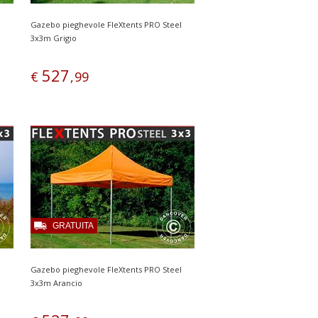
l
Gazebo pieghevole FleXtents PRO Steel
3x3m Grigio
527
€
,
99
GRATUITA
l
Gazebo pieghevole FleXtents PRO Steel
3x3m Arancio