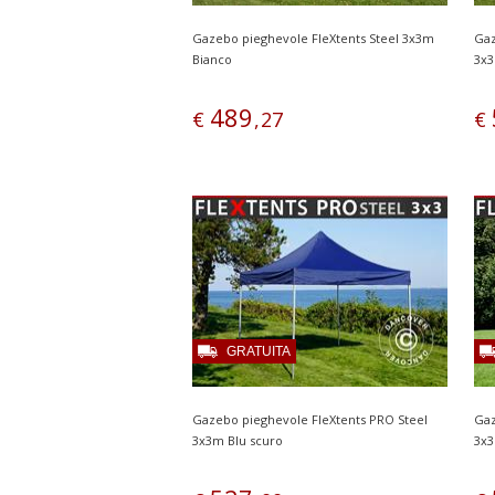
Gazebo pieghevole FleXtents Steel 3x3m
Gaz
Bianco
3x3
489
€
,
27
€
GRATUITA
Gazebo pieghevole FleXtents PRO Steel
Gaz
3x3m Blu scuro
3x3