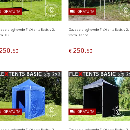
GRATUITA
GRATUITA
ebo pieghevole FleXtents Basic v.2,
Gazebo pieghevole FleXtents Basic v.2,
m Blu
2x2m Bianco
250
250
,
50
€
,
50
GRATUITA
GRATUITA
ebo pieghevole FleXtents Basic v.2,
Gazebo pieghevole FleXtents Basic v.2,