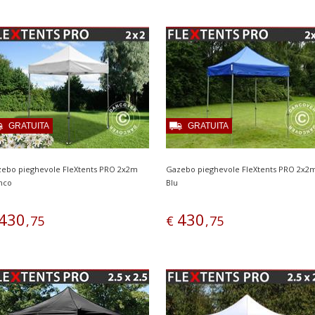
GRATUITA
GRATUITA
ebo pieghevole FleXtents PRO 2x2m
Gazebo pieghevole FleXtents PRO 2x2
nco
Blu
430
430
,
75
€
,
75