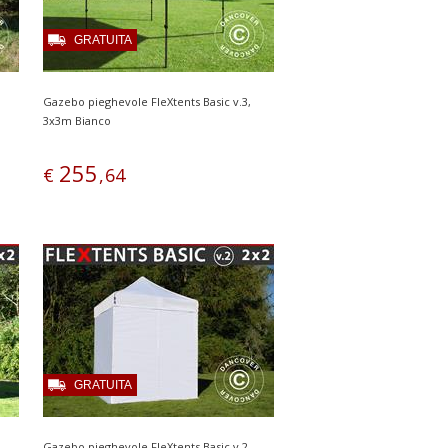
GRATUITA
Gazebo pieghevole FleXtents Basic v.3,
3x3m Bianco
255
€
,
64
GRATUITA
Gazebo pieghevole FleXtents Basic v.2,