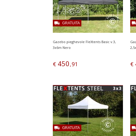
GRATUITA
Gazebo pieghevole FleXtents Basic v.3,
Gaz
3x6m Nero
2,5
450
€
,
91
€
GRATUITA