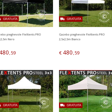
GRATUITA
GRATUITA
ebo pieghevole FleXtents PRO
Gazebo pieghevole FleXtents PRO
x2,5m Nero
2,5x2,5m Bianco
480
480
,
59
€
,
59
GRATUITA
GRATUITA