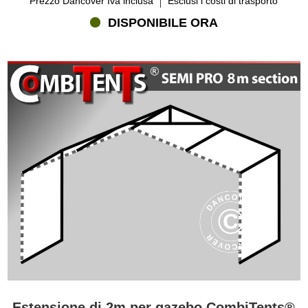
Prezzo Dancover Iva inclusa
Esclusi i costi di trasporto
feste CombiTents® è data da una serie di caratteristiche
DISPONIBILE ORA
innovative, in particolare il rivoluzionario tetto. Affinché un tendone
suddiviso in sezioni sia teso e impermeabile come altri tendoni più
tradizionali, è necessaria una speciale struttura del tetto.
Flextents.com è orgogliosa di presentare il nostro Sistema di Tripla
Chiusura in Velcro, progettato dal nostro team di design creativo e
qualificato. L’eccezionale sistema con robusta copertura in PVC e
strisce di Velcro si assicura che i tendoni per feste Combitents®
siano impermeabili al 100% indipendentemente dalla dimensione-
combinazione che preferisci. Tutti i tendoni per feste Combitents®
sono dotati di un resistente telaio in acciaio zincato di alta qualità.
Infine, i tendoni sono stati progettati con Doppio Velcro Paravento
sulle porte e sulle giunture per la massima protezione contro il
vento e la pioggia.
Estensione di 2m per gazebo CombiTents®