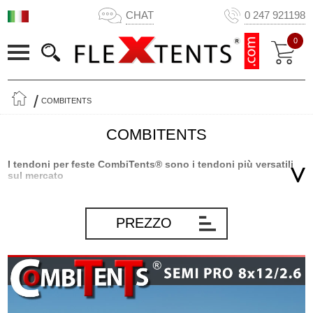
CHAT
0 247 921198
0
COMBITENTS
COMBITENTS
I tendoni per feste CombiTents® sono i tendoni più versatili
sul mercato
I tendoni per feste CombiTents® di Flextents.com sono il risultato
dello sviluppo di un prodotto innovativo basato su molti anni di
PREZZO
esperienza in tendoni e soluzioni di stoccaggio in generale. I
tendoni per feste CombiTents® sono gli unici tendoni sul mercato
divisi in sezioni. Ciò rende Combitents® estremamente versatile e
l'unico tendone grazie al quale è possibile ottenere 5 tendoni in 1.
In breve, avrai sempre un tendone che si adatta all'occasione -
grande o piccolo - poiché è sufficiente montare il numero di sezioni