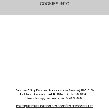
COOKIES INFO
Dancover A/S by Dancover France - Nordre Strandvej 119A, 3150
Hellebæk, Dänemark - VAT DK10148014 - Tel. 20880640 -
luxembourg@dancover.com
- © 2003-2026
POLITIQUE D'UTILISATION DES DONNÉES PERSONNELLES