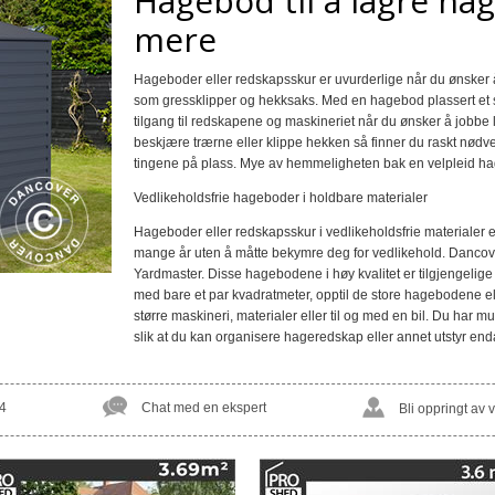
Hagebod til å lagre h
mere
Hageboder eller redskapsskur er uvurderlige når du ønsker
som gressklipper og hekksaks. Med en hagebod plassert et ste
tilgang til redskapene og maskineriet når du ønsker å jobbe li
beskjære trærne eller klippe hekken så finner du raskt nødve
tingene på plass. Mye av hemmeligheten bak en velpleid ha
Vedlikeholdsfrie hageboder i holdbare materialer
Hageboder eller redskapsskur i vedlikeholdsfrie materialer e
mange år uten å måtte bekymre deg for vedlikehold. Danco
Yardmaster. Disse hagebodene i høy kvalitet er tilgjengelige
med bare et par kvadratmeter, opptil de store hagebodene e
større maskineri, materialer eller til og med en bil. Du har mu
slik at du kan organisere hageredskap eller annet utstyr enda
4
Chat med en ekspert
Bli oppringt av 