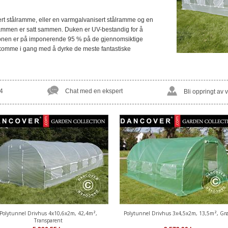
ert stålramme, eller en varmgalvanisert stålramme og en
rammen er satt sammen. Duken er UV-bestandig for å
sjonen er på imponerende 95 % på de gjennomsiktige
komme i gang med å dyrke de meste fantastiske
4
Chat med en ekspert
Bli oppringt av 
Polytunnel Drivhus 4x10,6x2m, 42,4m²,
Polytunnel Drivhus 3x4,5x2m, 13,5m², Gr
Transparent