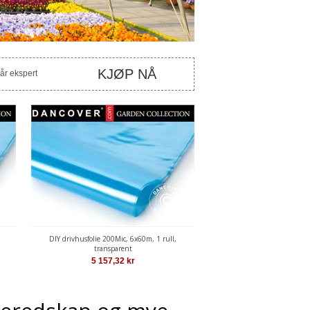
KJØP NÅ
vår ekspert
DIY drivhusfolie 200Mic, 6x60m, 1 rull,
transparent
5 157,32
kr