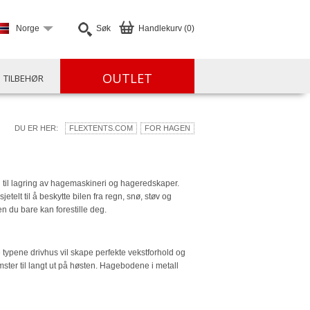
Norge
Søk
Handlekurv (0)
OUTLET
TILBEHØR
DU ER HER:
FLEXTENTS.COM
FOR HAGEN
d til lagring av hagemaskineri og hageredskaper.
etelt til å beskytte bilen fra regn, snø, støv og
en du bare kan forestille deg.
e typene drivhus vil skape perfekte vekstforhold og
ter til langt ut på høsten. Hagebodene i metall