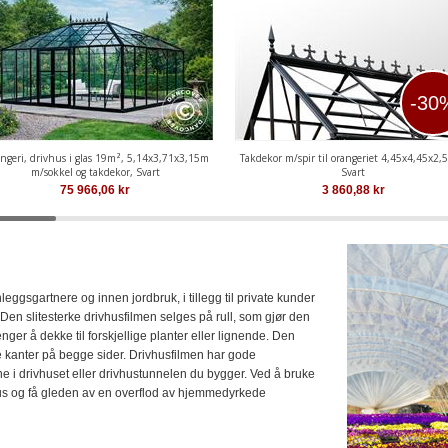
-30
ngeri, drivhus i glas 19m², 5,14x3,71x3,15m
Takdekor m/spir til orangeriet 4,45x4,45x2,
m/sokkel og takdekor, Svart
Svart
75 966,06
kr
3 860,88
kr
leggsgartnere og innen jordbruk, i tillegg til private kunder
. Den slitesterke drivhusfilmen selges på rull, som gjør den
nger å dekke til forskjellige planter eller lignende. Den
ede kanter på begge sider. Drivhusfilmen har gode
nne i drivhuset eller drivhustunnelen du bygger. Ved å bruke
vhus og få gleden av en overflod av hjemmedyrkede