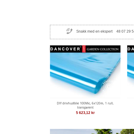
Snakk med en ekspert
48 07 29 5
DIY drivhusfolie 100Mic, 6x120m, 1 rull,
transparent
5 623,12
kr