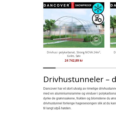
Drivhus i polykarbonat, Strong NOVA 24m²,
D
6x4m, Sølv
24 742,89
kr
Drivhustunneler – d
Dancover har et stort utvalg av rimelige drivhustunnel
med en aluminiumsramme og vinduer i polykarbonat
dyrke de grønnsakene, frukten og blomstene du ønsk
drivhustunnel forlenge hagesesongen slik at du kan 
til langt utpå høsten.