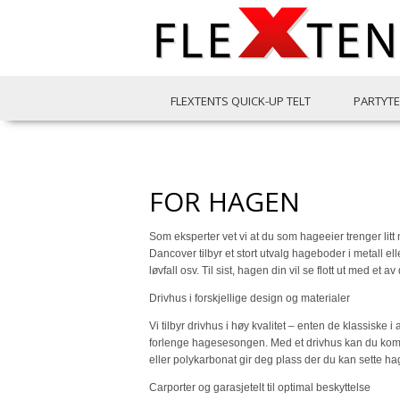
FLEXTENTS QUICK-UP TELT
PARTYTE
FOR HAGEN
Som eksperter vet vi at du som hageeier trenger lit
Dancover tilbyr et stort utvalg hageboder i metall ell
løvfall osv. Til sist, hagen din vil se flott ut med 
Drivhus i forskjellige design og materialer
Vi tilbyr drivhus i høy kvalitet – enten de klassiske
forlenge hagesesongen. Med et drivhus kan du komme
eller polykarbonat gir deg plass der du kan sette 
Carporter og garasjetelt til optimal beskyttelse