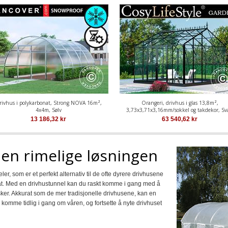
rivhus i polykarbonat, Strong NOVA 16m²,
Orangeri, drivhus i glas 13,8m²,
4x4m, Sølv
3,73x3,71x3,16mm/sokkel og takdekor, Sv
13 186,32
kr
63 540,62
kr
en rimelige løsningen
er, som er et perfekt alternativ til de ofte dyrere drivhusene
. Med en drivhustunnel kan du raskt komme i gang med å
er. Akkurat som de mer tradisjonelle drivhusene, kan en
komme tidlig i gang om våren, og fortsette å nyte drivhuset