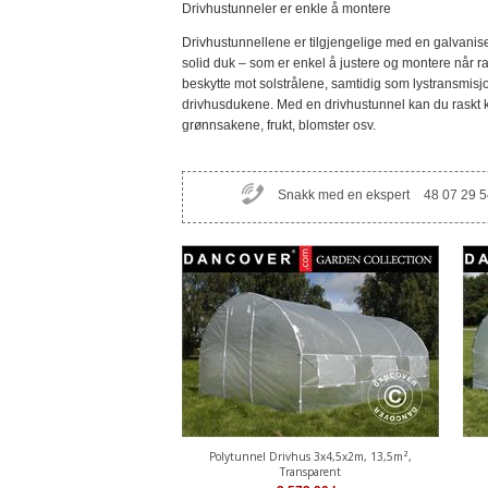
Drivhustunneler er enkle å montere
Drivhustunnellene er tilgjengelige med en galvanis
solid duk – som er enkel å justere og montere når 
beskytte mot solstrålene, samtidig som lystransmi
drivhusdukene. Med en drivhustunnel kan du raskt 
grønnsakene, frukt, blomster osv.
Snakk med en ekspert
48 07 29 5
Polytunnel Drivhus 3x4,5x2m, 13,5m²,
Transparent