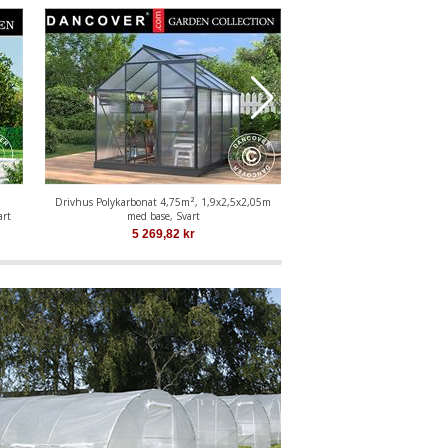
Drivhus Polykarbonat 4,75m², 1,9x2,5x2,05m
Orangeri polykarbonat VI
art
med base, Svart
Palram/Canopia, 3,66x3,
5 269,82
kr
27 501,44