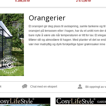
5 286,55
kr
2 573,90
kr
Orangerier
Et oransjeri gir deg plass til avslapning, samle tankene og t
oransjeri på terrassen eller i hagen, har du et unikt rom der d
bare nyte å være ute når temperaturen er litt for lav. Et eleg
tilfører stil og atmosfære til hagen. Med planter vil det se en
vær mer matnyttig og dyrk forskjellige typer grønnsaker inne i
4
Chat med en ekspert
Bli oppringt av 