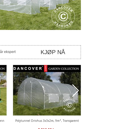
KJØP NÅ
vår ekspert
ønn
Polytunnel Drivhus 3x3x2m, 9m², Transparent
Polytunnel Drivhus 4x8x2