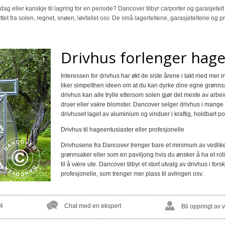
dag eller kanskje til lagring for en periode? Dancover tilbyr carporter og garasjetel
tet fra solen, regnet, snøen, løvfallet osv. De små lagerteltene, garasjeteltene og p
Drivhus forlenger hag
Interessen for drivhus har økt de siste årene i takt med mer 
liker simpelthen ideen om at du kan dyrke dine egne grønnsak
drivhus kan alle trylle ettersom solen gjør det meste av arbeid
druer eller vakre blomster. Dancover selger drivhus i mange 
drivhuset laget av aluminium og vinduer i kraftig, holdbart p
Drivhus til hageentusiaster eller profesjonelle
Drivhusene fra Dancover trenger bare et minimum av vedlikehol
grønnsaker eller som en paviljong hvis du ønsker å ha et rolig 
til å være ute. Dancover tilbyr et stort utvalg av drivhus i forsk
profesjonelle, som trenger mer plass til avlingen osv.
4
Chat med en ekspert
Bli oppringt av 