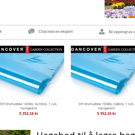
4
Chat med en ekspert
Bli oppringt av 
DIY drivhusfolie 120Mic, 6x100m, 1 rull,
DIY drivhusfolie 150Mic, 6x80m, 1 rull,
transparent
transparent
5 352,16
kr
5 352,16
kr