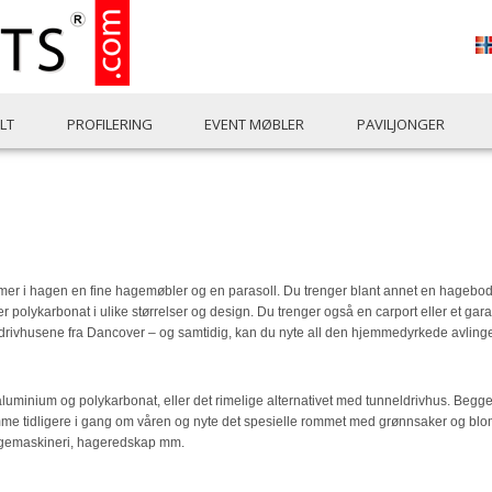
LT
PROFILERING
EVENT MØBLER
PAVILJONGER
t mer i hagen en fine hagemøbler og en parasoll. Du trenger blant annet en hagebo
er polykarbonat i ulike størrelser og design. Du trenger også en carport eller et garasj
et av drivhusene fra Dancover – og samtidig, kan du nyte all den hjemmedyrkede avling
 i aluminium og polykarbonat, eller det rimelige alternativet med tunneldrivhus. Begg
 tidligere i gang om våren og nyte det spesielle rommet med grønnsaker og bloms
hagemaskineri, hageredskap mm.