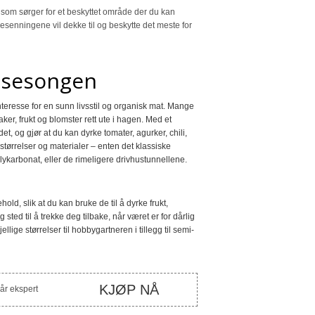
t som sørger for et beskyttet område der du kan
resenningene vil dekke til og beskytte det meste for
esesongen
interesse for en sunn livsstil og organisk mat. Mange
er, frukt og blomster rett ute i hagen. Med et
et, og gjør at du kan dyrke tomater, agurker, chili,
størrelser og materialer – enten det klassiske
olykarbonat, eller de rimeligere drivhustunnellene.
d, slik at du kan bruke de til å dyrke frukt,
sted til å trekke deg tilbake, når været er for dårlig
jellige størrelser til hobbygartneren i tillegg til semi-
KJØP NÅ
vår ekspert