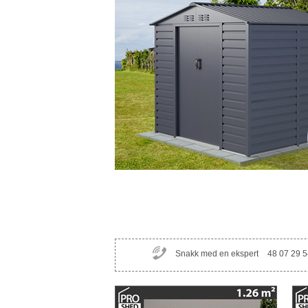
Snakk med en ekspert
48 07 29 5