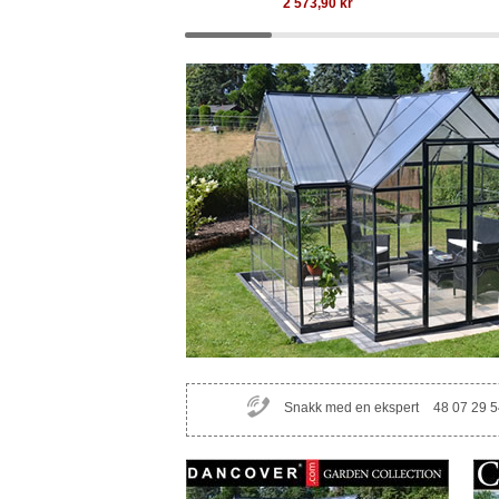
2 573,90
kr
Snakk med en ekspert
48 07 29 5