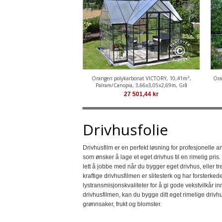
Orangeri polykarbonat VICTORY, 10,41m²,
Ora
Palram/Canopia, 3,66x3,05x2,69m, Grå
27 501,44
kr
Drivhusfolie
Drivhusfilm er en perfekt løsning for profesjonelle an
som ønsker å lage et eget drivhus til en rimelig pris
lett å jobbe med når du bygger eget drivhus, eller tre
kraftige drivhusfilmen er slitesterk og har forsterk
lystransmisjonskvaliteter for å gi gode vekstvilkår i
drivhusfilmen, kan du bygge ditt eget rimelige dri
grønnsaker, frukt og blomster.