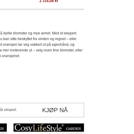
2 316,08
kr
4 634,74
k
il å dyrke blomster og mye annet. Med et elegant
u kan sitte beskyttet fra vinden og regnet – eller
ant oransjeri tar seg vakkert ut på egenhånd, og
da mer inviterende ut – velg noen fine blomster, eller
 oransjeriet.
KJØP NÅ
vår ekspert