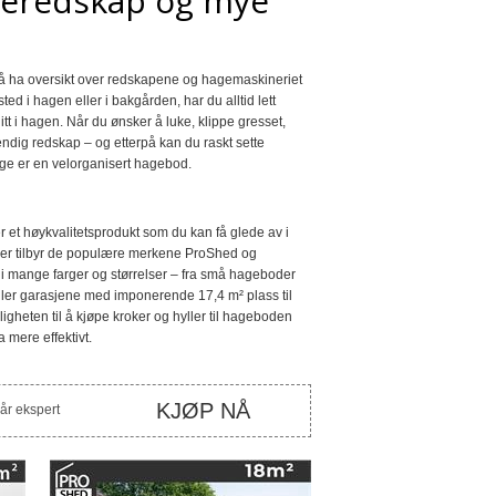
ageredskap og mye
 å ha oversikt over redskapene og hagemaskineriet
d i hagen eller i bakgården, har du alltid lett
tt i hagen. Når du ønsker å luke, klippe gresset,
ndig redskap – og etterpå kan du raskt sette
ge er en velorganisert hagebod.
r et høykvalitetsprodukt som du kan få glede av i
ver tilbyr de populære merkene ProShed og
 i mange farger og størrelser – fra små hageboder
ller garasjene med imponerende 17,4 m² plass til
ligheten til å kjøpe kroker og hyller til hageboden
 mere effektivt.
KJØP NÅ
vår ekspert