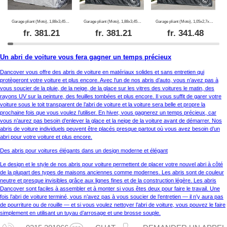
Garage pliant (Moto), 1,88x3,45x1,9m, Gris
Garage pliant (Moto), 1,88x3,45x1,9m, Noir
Garage pliant (Moto), 1,05x2,7x1,57m, Noir
fr.
381.21
fr.
381.21
fr.
341.48
Un abri de voiture vous fera gagner un temps précieux
Dancover vous offre des abris de voiture en matériaux solides et sans entretien qui
protègeront votre voiture et plus encore. Avec l’un de nos abris d’auto, vous n’avez pas à
vous soucier de la pluie, de la neige, de la glace sur les vitres des voitures le matin, des
rayons UV sur la peinture, des feuilles tombées et plus encore. Il vous suffit de garer votre
voiture sous le toit transparent de l’abri de voiture et la voiture sera belle et propre la
prochaine fois que vous voulez l’utiliser. En hiver, vous gagnerez un temps précieux, car
vous n’aurez pas besoin d’enlever la glace et la neige de la voiture avant de démarrer. Nos
abris de voiture individuels peuvent être placés presque partout où vous avez besoin d’un
abri pour votre voiture et plus encore.
Des abris pour voitures élégants dans un design moderne et élégant
Le design et le style de nos abris pour voiture permettent de placer votre nouvel abri à côté
de la plupart des types de maisons anciennes comme modernes. Les abris sont de couleur
neutre et presque invisibles grâce aux lignes fines et de la construction légère. Les abris
Dancover sont faciles à assembler et à monter si vous êtes deux pour faire le travail. Une
fois l’abri de voiture terminé, vous n’avez pas à vous soucier de l’entretien — il n’y aura pas
de pourriture ou de rouille — et si vous voulez nettoyer l’abri de voiture, vous pouvez le faire
simplement en utilisant un tuyau d’arrosage et une brosse souple.