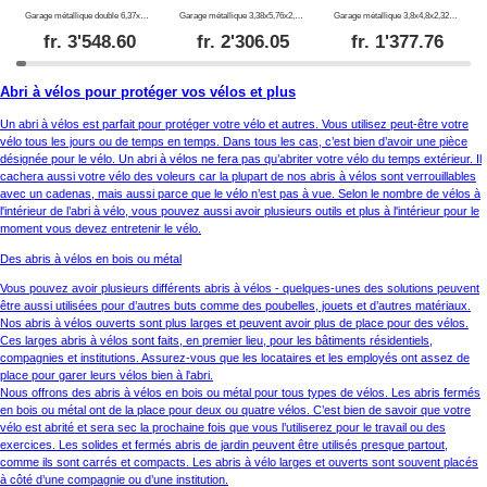
Garage métallique double 6,37x5,13x2,41m, 31,74m², ProShed®, Anthracite
Garage métallique 3,38x5,76x2,43m, 19,47m², ProShed®, Anthracite
Garage métallique 3,8x4,8x2,32m, 18,24m², ProShed®, Anthracite
fr.
3'548.60
fr.
2'306.05
fr.
1'377.76
Abri à vélos pour protéger vos vélos et plus
Un abri à vélos est parfait pour protéger votre vélo et autres. Vous utilisez peut-être votre
vélo tous les jours ou de temps en temps. Dans tous les cas, c’est bien d’avoir une pièce
désignée pour le vélo. Un abri à vélos ne fera pas qu’abriter votre vélo du temps extérieur. Il
cachera aussi votre vélo des voleurs car la plupart de nos abris à vélos sont verrouillables
avec un cadenas, mais aussi parce que le vélo n’est pas à vue. Selon le nombre de vélos à
l'intérieur de l’abri à vélo, vous pouvez aussi avoir plusieurs outils et plus à l'intérieur pour le
moment vous devez entretenir le vélo.
Des abris à vélos en bois ou métal
Vous pouvez avoir plusieurs différents abris à vélos - quelques-unes des solutions peuvent
être aussi utilisées pour d’autres buts comme des poubelles, jouets et d’autres matériaux.
Nos abris à vélos ouverts sont plus larges et peuvent avoir plus de place pour des vélos.
Ces larges abris à vélos sont faits, en premier lieu, pour les bâtiments résidentiels,
compagnies et institutions. Assurez-vous que les locataires et les employés ont assez de
place pour garer leurs vélos bien à l'abri.
Nous offrons des abris à vélos en bois ou métal pour tous types de vélos. Les abris fermés
en bois ou métal ont de la place pour deux ou quatre vélos. C’est bien de savoir que votre
vélo est abrité et sera sec la prochaine fois que vous l’utiliserez pour le travail ou des
exercices. Les solides et fermés abris de jardin peuvent être utilisés presque partout,
comme ils sont carrés et compacts. Les abris à vélo larges et ouverts sont souvent placés
à côté d’une compagnie ou d’une institution.