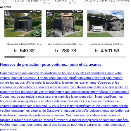
0315 281966
CHAT
DEMANDER UN APPEL
Achetez
Abri à vélos 2,14x2,14x2,04m, 4,57m2, ProShed®, Anthracite
Abri à vélos, 1,8x2,05x1,93m, ProShed®, Anthracite
Double carport Boston, 6x5x2,4m, Gris
fr.
540.32
fr.
280.78
fr.
4'501.53
Housses de protection pour voitures, moto et caravanes
Dancover offre une gamme de solutions de housses souples et abordables pour votre
voiture, moto et caravane. Les housses souples protègent votre voiture et plus encore
contre les rayons UV, la pluie, la poussière, la neige, les excréments d’oiseaux et les
éraflures accidentelles qui peuvent avoir lieu lors d’un stationnement dans un lieu public. La
plupart de nos housses de voiture présentent une construction imperméable et respirante à
3 couches, ce qui réduit la moisissure et minimise la condensation. Nous qualifions nos
housses de semi-ajustées, car elles s’adaptent plus ou moins à tous les modèles de
voitures ordinaires sur le marché. Si vous êtes le fier propriétaire d’une voiture hors norme,
veuillez contacter les experts de Dancovershop.com afin qu’ils puissent vous conseiller sur
la meilleure manière de protéger votre voiture. Nos housses de voiture sont faciles et
rapides à placer sur la voiture, faciles à retirer et à ranger lorsqu’elles ne sont pas utilisées.
Veuillez noter que nous avons aussi des housses pour votre caravane, moto, scooter, et
plus encore.