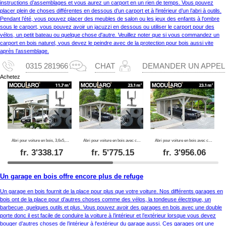
instructions d’assemblages et vous aurez un carport en un rien de temps. Vous pouvez
placer plein de choses différentes en dessous d’un carport et à l'intérieur d’un l’abri à outils.
Pendant l’été, vous pouvez placer des meubles de salon ou les jeux des enfants à l'ombre
sous le carport, vous pouvez avoir un jacuzzi en dessous ou utiliser le carport pour des
vélos, un petit bateau ou quelque chose d'autre. Veuillez noter que si vous commandez un
carport en bois naturel, vous devez le peindre avec de la protection pour bois aussi vite
après l’assemblage.
0315 281966
CHAT
DEMANDER UN APPEL
Achetez
Abri pour voiture en bois, 3,6x5,12x2,32m, 11,7m², Naturel, KIT COMPLET
Abri pour voiture en bois avec cabane à outils, 3,6x7,62x2,32m, 23,1m², Naturel, KIT COMPLET
Abri pour voiture en bois avec cabane à outils, 3,6x7,62x2,32m, 23,1m², Naturel
fr.
3'338.17
fr.
5'775.15
fr.
3'956.06
Un garage en bois offre encore plus de refuge
Un garage en bois fournit de la place pour plus que votre voiture. Nos différents garages en
bois ont de la place pour d’autres choses comme des vélos, la tondeuse électrique, un
barbecue, quelques outils et plus. Vous pouvez avoir des garages en bois avec une double
porte donc il est facile de conduire la voiture à l’intérieur et l’extérieur lorsque vous devez
bouger d’autres choses de l’intérieur à l'extérieur du garage aussi. Ces garages ont une