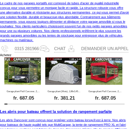
Le cadre de nos garages portatifs est composé de tubes d’acier de qualité industrielle
conçus pour vous permettre un montage facile et rapide. La structure robuste vous offre
une alternative durable et résistante aux structures permanentes, ce qui vous permet d’avoir
une solution flexible, durable et beaucoup plus abordable. Contrairement aux bâtiments
permanents, vous pouvez toujours démonter et déplacer votre garage amovible si vous le
souhaitez. Nos clients particuliers choisissent souvent l’un de nos petits garages amovibles
pour une ou plusieurs voitures. Nos clients professionnels préfèrent le plus souvent les
grands garages amovibles ou les tentes de stockage pour entreposer plus de véhicules,
machines ou matériaux.
0315 281966
CHAT
DEMANDER UN APPEL
Achetez
Garage pliant FleX Carcover, 2,5x5m, Noir
Garage pliant (Moto), 1,88x3,45x1,9m, Gris
Garage pliant FleX Carcover, 2,5x5m, Rouge
fr.
687.05
fr.
381.21
fr.
687.05
Les abris pour bateau offrent la solution de rangement parfaite
Les abris Dancover sont conçus pour protéger votre bateau lorsqu’il est à terre. Nos abris
pour bateaux de haute qualité tels que MultiGarage, la tente de rangement PRO XL et l’abri