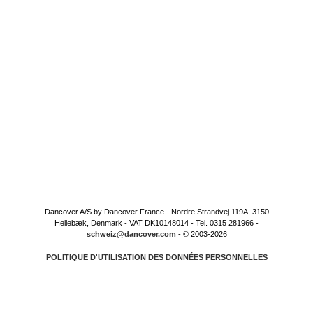
Dancover A/S by Dancover France - Nordre Strandvej 119A, 3150
Hellebæk, Denmark - VAT DK10148014 - Tel. 0315 281966 -
schweiz@dancover.com
- © 2003-2026
POLITIQUE D'UTILISATION DES DONNÉES PERSONNELLES