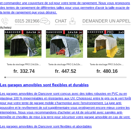
et commandez une couverture de sol pour votre tente de rangement. Nous vous proposons
des tentes de rangement de différentes tailles pour vous permettre d’avoir la taille exacte de
la tente de rangement que vous désirez.
0315 281966
CHAT
DEMANDER UN APPEL
Achetez
Tente de stockage PRO 2,4x3,6x2,34m PE, Gris
Tente de stockage PRO 2,4x3,6x2,34m PVC, Gris
Tente de stockage PRO 2x3x2m, PVC, blanc/jaune, retardateur de flammes
fr.
332.74
fr.
447.52
fr.
480.16
Les garages amovibles sont flexibles et durables
Les garages amovibles de Dancover sont conçus avec des toiles robustes en PVC ou en
plastique 100 % imperméables et résistantes aux UV. Choisissez entre le gris ou le vert forêt
pour que votre tente de garage mobile s’harmonise avec l’environnement. La jupe anti-
poussière et le revêtement de sol supplémentaire vous protègeront encore mieux contre les
intempéries. Nous vous recommandons d’acheter un kit de sécurité avec sangles anti-
tempête et chevilles de mise à la terre pour sécuriser votre garage amovible en cas de vent.
Les garages amovibles de Dancover sont flexibles et abordables