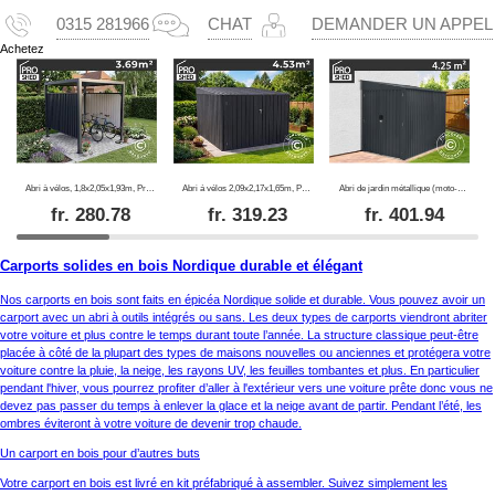
0315 281966
CHAT
DEMANDER UN APPEL
Achetez
Abri à vélos, 1,8x2,05x1,93m, ProShed®, Anthracite
Abri á vélos 2,09x2,17x1,65m, ProShed®, 4,53m2, Anthracite
Abri de jardin métallique (moto-cross/vélos), 1,7x2,49x2,03m, 4,25m², Anthracite
fr.
280.78
fr.
319.23
fr.
401.94
Carports solides en bois Nordique durable et élégant
Nos carports en bois sont faits en épicéa Nordique solide et durable. Vous pouvez avoir un
carport avec un abri à outils intégrés ou sans. Les deux types de carports viendront abriter
votre voiture et plus contre le temps durant toute l’année. La structure classique peut-être
placée à côté de la plupart des types de maisons nouvelles ou anciennes et protégera votre
voiture contre la pluie, la neige, les rayons UV, les feuilles tombantes et plus. En particulier
pendant l'hiver, vous pourrez profiter d’aller à l'extérieur vers une voiture prête donc vous ne
devez pas passer du temps à enlever la glace et la neige avant de partir. Pendant l’été, les
ombres éviteront à votre voiture de devenir trop chaude.
Un carport en bois pour d’autres buts
Votre carport en bois est livré en kit préfabriqué à assembler. Suivez simplement les