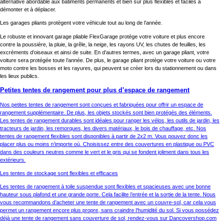
alternative abordable aux bâtiments permanents et bien sûr plus flexibles et faciles à
démonter et à déplacer.
Les garages pliants protègent votre véhicule tout au long de l’année.
Le robuste et innovant garage pliable FlexGarage protège votre voiture et plus encore
contre la poussière, la pluie, la grêle, la neige, les rayons UV, les chutes de feuilles, les
excréments d’oiseaux et ainsi de suite. En d’autres termes, avec un garage pliant, votre
voiture sera protégée toute l’année. De plus, le garage pliant protège votre voiture ou votre
moto contre les bosses et les rayures, qui peuvent se créer lors du stationnement ou dans
les lieux publics.
Petites tentes de rangement pour plus d’espace de rangement
Nos petites tentes de rangement sont conçues et fabriquées pour offrir un espace de
rangement supplémentaire. De plus, les objets stockés sont bien protégés des éléments.
Les tentes de rangement durables sont idéales pour ranger les vélos, les outils de jardin, les
tracteurs de jardin, les remorques, les divers matériaux, le bois de chauffage, etc. Nos
tentes de rangement flexibles sont disponibles à partir de 2x2 m. Vous pouvez donc les
placer plus ou moins n’importe où. Choisissez entre des couvertures en plastique ou PVC
dans des couleurs neutres comme le vert et le gris qui se fondent joliment dans tous les
extérieurs.
Les tentes de stockage sont flexibles et efficaces
Les tentes de rangement à toile suspendue sont flexibles et spacieuses avec une bonne
hauteur sous plafond et une grande porte. Cela facilite l’entrée et la sortie de la tente. Nous
vous recommandons d’acheter une tente de rangement avec un couvre-sol, car cela vous
permet un rangement encore plus propre, sans craindre l’humidité du sol. Si vous possédez
déjà une tente de rangement sans couverture de sol, rendez-vous sur Dancovershop.com