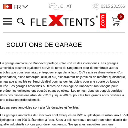
FR
CHAT
0315 281966
0
SOLUTIONS DE GARAGE
Un garage amovible de Dancover protège votre voiture des intempéries. Les garages
amovibles peuvent également servir de tente de rangement pour de nombreux autres
articles que vous souhaitez entreposer et garder à l’abri. Qu’il s’agisse d’une voiture, d’un
petit bateau, d’une remorque, d’un jet-ski, d’un tracteur de jardin ou de matériel quelconque,
un garage amovible est l’endroit idéal pour ranger les objets pour une courte ou longue
durée. Les garages amovibles ou tentes de stockage de Dancover sont conçus pour
protéger les véhicules entreposés et autres objets. Les tentes robustes sont disponibles
dans des dimensions allant de 2x2 m jusqu’à 200 m² pour les très grands abris destinés à
une utilisation professionnelle.
Les garages amovibles sont à la fois durables et flexibles
Les garages amovibles de Dancover sont fabriqués en PVC ou plastique résistant aux UV et
ignifuge et sont 100 % étanches à l’eau. Sous la toile se trouve un cadre en tubes d’acier de
qualité industrielle conçus pour durer longtemps. Nos garages amovibles sont une