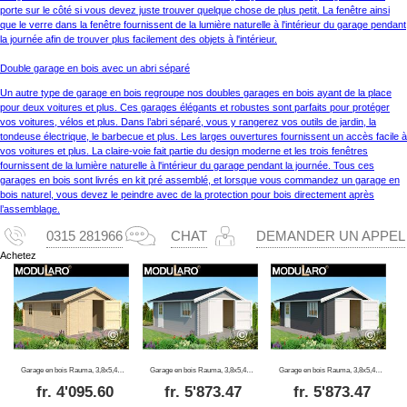
porte sur le côté si vous devez juste trouver quelque chose de plus petit. La fenêtre ainsi
que le verre dans la fenêtre fournissent de la lumière naturelle à l'intérieur du garage pendant
la journée afin de trouver plus facilement des objets à l'intérieur.
Double garage en bois avec un abri séparé
Un autre type de garage en bois regroupe nos doubles garages en bois ayant de la place
pour deux voitures et plus. Ces garages élégants et robustes sont parfaits pour protéger
vos voitures, vélos et plus. Dans l’abri séparé, vous y rangerez vos outils de jardin, la
tondeuse électrique, le barbecue et plus. Les larges ouvertures fournissent un accès facile à
vos voitures et plus. La claire-voie fait partie du design moderne et les trois fenêtres
fournissent de la lumière naturelle à l'intérieur du garage pendant la journée. Tous ces
garages en bois sont livrés en kit pré assemblé, et lorsque vous commandez un garage en
bois naturel, vous devez le peindre avec de la protection pour bois directement après
l’assemblage.
0315 281966
CHAT
DEMANDER UN APPEL
Achetez
Garage en bois Rauma, 3,8x5,4x2,74m, 40mm, Naturel
Garage en bois Rauma, 3,8x5,4x2,74m, 40mm, Gris clair
Garage en bois Rauma, 3,8x5,4x2,74m, 40mm, Gris foncé
fr.
4'095.60
fr.
5'873.47
fr.
5'873.47