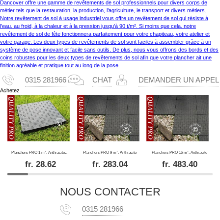
Dancover offre une gamme de revêtements de sol professionnels pour divers corps de
métier tels que la restauration, la production, l’agriculture, le transport et divers métiers.
Notre revêtement de sol à usage industriel vous offre un revêtement de sol qui résiste à
l’eau, au froid, à la chaleur et à la pression jusqu’à 90 t/m². Si moins que cela, notre
revêtement de sol de fête fonctionnera parfaitement pour votre chapiteau, votre atelier et
votre garage. Les deux types de revêtements de sol sont faciles à assembler grâce à un
système de pose innovant et facile sans outils. De plus, nous vous offrons des bords et des
coins robustes pour les deux types de revêtements de sol afin que votre plancher ait une
finition agréable et pratique tout au long de la pose.
0315 281966
CHAT
DEMANDER UN APPEL
Achetez
Planchers PRO 1 m², Anthracite (4 pc.)
Planchers PRO 9 m², Anthracite
Planchers PRO 16 m², Anthracite
fr.
28.62
fr.
283.04
fr.
483.40
NOUS CONTACTER
0315 281966