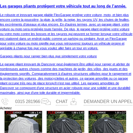
Les garages pliants protègent votre véhicule tout au long de l’année.
Le robuste et innovant garage pliable FlexGarage protège votre voiture, moto, et bien plus
encore contre la poussière, la pluie, la grêle, la neige, les rayons UV, les chutes de feuilles,
les excréments d’oiseaux et plus encore. En d’autres termes, avec un garage pliant, votre
voiture ou moto sera protégée toute l’année. De plus, le garage pliant protège votre voiture
ou votre moto contre les bosses et les rayures qui peuvent se former lorsque votre véhicule
est stationné dans un endroit public comme un parking ou similaire. Avoir un FlexGarage
pour votre voiture ou moto signifie que vous retrouverez toujours un véhicule propre et
agréable à chaque fois que vous voulez aller faire un tour en voiture.
Garages pliants pour ranger bien plus que simplement votre voiture
Le garage pliant innovant de Dancover peut également être utilisé pour ranger et abriter de
nombreuses autres choses comme des machines de jardin, des vélos, des jouets et des
équipements sportifs. Comparativement à d’autres structures utilisées pour le rangement et
la protection des voitures, des motocyclettes et autres, ce garage amovible ou ce garage
pliant occupe très peu de place lorsqu’il n’est pas utilisé. Les garages amovibles de
Dancover se composent d’une structure en acier robuste pour une solidité et une durabilité
maximales, ainsi que d’une toile durable et imperméable.
0315 281966
CHAT
DEMANDER UN APPEL
Achetez