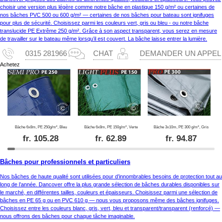
choisir une version plus légère comme notre bâche en plastique 150 g/m² ou certaines de
nos bâches PVC 500 ou 600 g/m² — certaines de nos bâches pour bateau sont ignifuges
pour plus de sécurité. Choisissez parmi les couleurs vert, gris ou bleu - ou notre bâche
translucide PE Extrême 250 g/m². Grâce à son aspect transparent, vous serez en mesure
de travailler sur le bateau même lorsqu’il est couvert. La bâche laisse entrer la lumière.
0315 281966
CHAT
DEMANDER UN APPEL
Achetez
Bâche 6x8m, PE 250g/m², Bleu
Bâche 6x8m, PE 150g/m², Verte
Bâche 3x10m, PE 300 g/m², Gris
fr.
105.28
fr.
62.89
fr.
94.87
Bâches pour professionnels et particuliers
Nos bâches de haute qualité sont utilisées pour d’innombrables besoins de protection tout au
long de l’année. Dancover offre la plus grande sélection de bâches durables disponibles sur
le marché, en différentes tailles, couleurs et épaisseurs. Choisissez parmi une sélection de
bâches en PE 65 g ou en PVC 610 g — nous vous proposons même des bâches ignifuges.
Choisissez entre les couleurs blanc, gris, vert, bleu et transparent/transparent (renforcé) —
nous offrons des bâches pour chaque tâche imaginable.