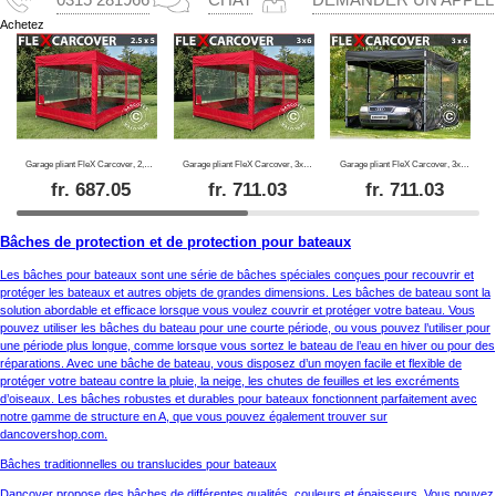
Achetez
Garage pliant FleX Carcover, 2,5x5m, Rouge
Garage pliant FleX Carcover, 3x6m, Rouge
Garage pliant FleX Carcover, 3x6m, Noir
fr.
687.05
fr.
711.03
fr.
711.03
Bâches de protection et de protection pour bateaux
Les bâches pour bateaux sont une série de bâches spéciales conçues pour recouvrir et
protéger les bateaux et autres objets de grandes dimensions. Les bâches de bateau sont la
solution abordable et efficace lorsque vous voulez couvrir et protéger votre bateau. Vous
pouvez utiliser les bâches du bateau pour une courte période, ou vous pouvez l’utiliser pour
une période plus longue, comme lorsque vous sortez le bateau de l’eau en hiver ou pour des
réparations. Avec une bâche de bateau, vous disposez d’un moyen facile et flexible de
protéger votre bateau contre la pluie, la neige, les chutes de feuilles et les excréments
d’oiseaux. Les bâches robustes et durables pour bateaux fonctionnent parfaitement avec
notre gamme de structure en A, que vous pouvez également trouver sur
dancovershop.com.
Bâches traditionnelles ou translucides pour bateaux
Dancover propose des bâches de différentes qualités, couleurs et épaisseurs. Vous pouvez