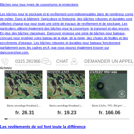
Bâches pour tous types de couvertures et protections
Les bâches pour le stockage et le revêtement sont indispensables dans de nombreux corps
de métier. Dans le bâtiment, l’agriculture et l’industrie, des bâches robustes et durables sont
utilisées chaque jour pour toute une série de travaux de revêtement et de stockage. Les
particuliers utilisent également des bâches pour la couverture, le transport et plus encore.
En plus des bâches classiques, Dancover propose une série de bâches pour bateaux,
conçues pour protéger votre bateau de la pluie, de la neige, des chutes de feuilles et des
excréments d’oiseaux. Les bâches robustes et durables pour bateaux fonctionnent
parfaitement avec les cadres en A, que vous pouvez également trouver sur
dancovershop.com.
0315 281966
CHAT
DEMANDER UN APPEL
Achetez
Bâche camouflage Woodland 2,85x4m, 100g/m²
Bâche camouflage Woodland 1,9x3m, 100g/m²
Bâche 3,5x5m, TPO, 350 g/m², Vert
fr.
26.31
fr.
19.23
fr.
166.06
Les revêtements de sol font toute la différence