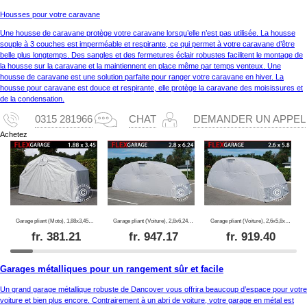
Housses pour votre caravane
Une housse de caravane protège votre caravane lorsqu’elle n’est pas utilisée. La housse
souple à 3 couches est imperméable et respirante, ce qui permet à votre caravane d’être
belle plus longtemps. Des sangles et des fermetures éclair robustes facilitent le montage de
la housse sur la caravane et la maintiennent en place même par temps venteux. Une
housse de caravane est une solution parfaite pour ranger votre caravane en hiver. La
housse pour caravane est douce et respirante, elle protège la caravane des moisissures et
de la condensation.
0315 281966
CHAT
DEMANDER UN APPEL
Achetez
Garage pliant (Moto), 1,88x3,45x1,9m, Gris
Garage pliant (Voiture), 2,8x6,24x2,3m, Gris
Garage pliant (Voiture), 2,6x5,8x2,1m, Gris
fr.
381.21
fr.
947.17
fr.
919.40
Garages métalliques pour un rangement sûr et facile
Un grand garage métallique robuste de Dancover vous offrira beaucoup d’espace pour votre
voiture et bien plus encore. Contrairement à un abri de voiture, votre garage en métal est