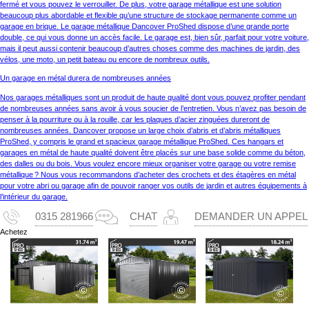
fermé et vous pouvez le verrouiller. De plus, votre garage métallique est une solution
beaucoup plus abordable et flexible qu’une structure de stockage permanente comme un
garage en brique. Le garage métallique Dancover ProShed dispose d’une grande porte
double, ce qui vous donne un accès facile. Le garage est, bien sûr, parfait pour votre voiture,
mais il peut aussi contenir beaucoup d’autres choses comme des machines de jardin, des
vélos, une moto, un petit bateau ou encore de nombreux outils.
Un garage en métal durera de nombreuses années
Nos garages métalliques sont un produit de haute qualité dont vous pouvez profiter pendant
de nombreuses années sans avoir à vous soucier de l’entretien. Vous n’avez pas besoin de
penser à la pourriture ou à la rouille, car les plaques d’acier zinguées dureront de
nombreuses années. Dancover propose un large choix d’abris et d’abris métalliques
ProShed, y compris le grand et spacieux garage métallique ProShed. Ces hangars et
garages en métal de haute qualité doivent être placés sur une base solide comme du béton,
des dalles ou du bois. Vous voulez encore mieux organiser votre garage ou votre remise
métallique ? Nous vous recommandons d’acheter des crochets et des étagères en métal
pour votre abri ou garage afin de pouvoir ranger vos outils de jardin et autres équipements à
l’intérieur du garage.
0315 281966
CHAT
DEMANDER UN APPEL
Achetez