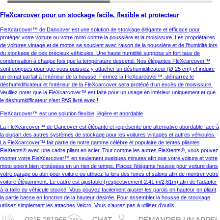
FleXcarcover pour un stockage facile, flexible et protecteur
FleXcarcover™ de Dancover est une solution de stockage élégante et efficace pour
protéger votre voiture ou votre moto contre la poussière et la moisissure. Les propriétaires
de voitures vintage et de motos se soucient avec raison de la poussière et de l’humidité lors
du stockage de ces précieux véhicules. Une haute humidité suppose un fort taux de
condensation à chaque fois que la température descend. Nos élégantes FleXcarcover™
sont conçues pour que vous puissiez y attacher un déshumidificateur (Ø 25 cm) et induire
un climat parfait à l’intérieur de la housse. Fermez la FleXcarcover™, démarrez le
déshumidificateur et l’intérieur de la FleXcarcover sera protégé d’un excès de moisissure.
Veuillez noter que la FleXcarcover™ est faite pour un usage en intérieur uniquement et que
le déshumidificateur n’est PAS livré avec !
FleXcarcover™ est une solution flexible, légère et abordable
La FleXcarcover™ de Dancover est élégante et représente une alternative abordable face à
la plupart des autres systèmes de stockage pour les voitures vintages et autres véhicules.
La FleXcarcover™ fait partie de notre gamme célèbre et populaire de tentes pliantes
FleXtents® avec une cadre pliant en acier. Tout comme les autres FleXtents®, vous pouvez
monter votre FleXcarcover™ en seulement quelques minutes afin que votre voiture et votre
moto soient bien protégées en un rien de temps. Placez l’élégante housse pour voiture dans
votre garage ou abri pour voiture ou utilisez-la lors des foires et salons afin de montrer votre
voiture élégamment. Le cadre est ajustable (respectivement 2,41 m/2,61m) afin de l’adapter
à la taille du véhicule stocké. Vous pouvez facilement ajuster les parois en hauteur en pliant
la partie basse en fonction de la hauteur désirée. Pour assembler la housse de stockage,
utilisez simplement les attaches Velcro. Vous n’aurez pas à utiliser d’outils.
0315 281966
CHAT
DEMANDER UN APPEL