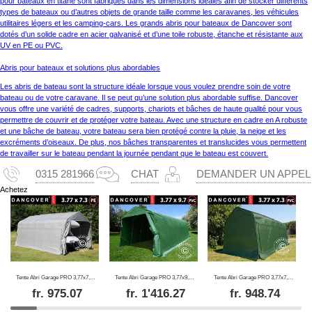
pour bateaux en titane sont fabriqués dans les dimensions idéales afin de stocker différents
types de bateaux ou d’autres objets de grande taille comme les caravanes, les véhicules
utilitaires légers et les camping-cars. Les grands abris pour bateaux de Dancover sont
dotés d’un solide cadre en acier galvanisé et d’une toile robuste, étanche et résistante aux
UV en PE ou PVC.
Abris pour bateaux et solutions plus abordables
Les abris de bateau sont la structure idéale lorsque vous voulez prendre soin de votre
bateau ou de votre caravane. Il se peut qu’une solution plus abordable suffise. Dancover
vous offre une variété de cadres, supports, chariots et bâches de haute qualité pour vous
permettre de couvrir et de protéger votre bateau. Avec une structure en cadre en A robuste
et une bâche de bateau, votre bateau sera bien protégé contre la pluie, la neige et les
excréments d’oiseaux. De plus, nos bâches transparentes et translucides vous permettent
de travailler sur le bateau pendant la journée pendant que le bateau est couvert.
0315 281966
CHAT
DEMANDER UN APPEL
Achetez
Tente Abri Garage PRO 3,77x7,3x3,18m PE, Gris
Tente Abri Garage PRO 3,77x9,7x3,18m PVC, Vert
Tente Abri Garage PRO 3,77x7,3x3,18m, PVC, Vert
fr.
975.07
fr.
1'416.27
fr.
948.74