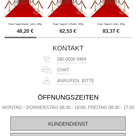
Roter Teppichläufer, 1x6m, 400g
Roter Teppich, 1,25x8m, 400g
Roter Teppich, 2x6m, 400g
48,20
€
62,53
€
83,37
€
KONTAKT
080 0000 9484
CHAT
ANRUFEN, BITTE
ÖFFNUNGSZEITEN
MONTAG - DONNERSTAG 08:30 - 18:00, FREITAG 08:30 - 17:00
KUNDENDIENST