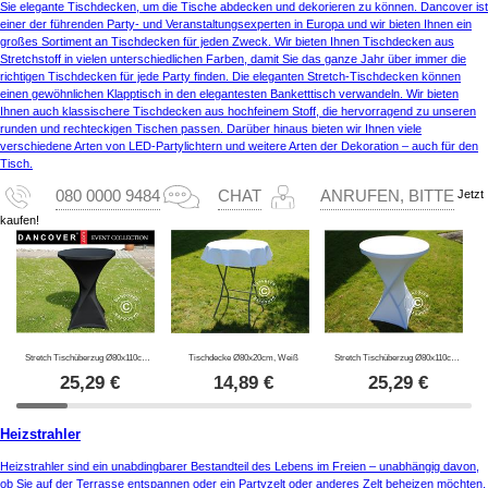
Sie elegante Tischdecken, um die Tische abdecken und dekorieren zu können. Dancover ist
einer der führenden Party- und Veranstaltungsexperten in Europa und wir bieten Ihnen ein
großes Sortiment an Tischdecken für jeden Zweck. Wir bieten Ihnen Tischdecken aus
Stretchstoff in vielen unterschiedlichen Farben, damit Sie das ganze Jahr über immer die
richtigen Tischdecken für jede Party finden. Die eleganten Stretch-Tischdecken können
einen gewöhnlichen Klapptisch in den elegantesten Banketttisch verwandeln. Wir bieten
Ihnen auch klassischere Tischdecken aus hochfeinem Stoff, die hervorragend zu unseren
runden und rechteckigen Tischen passen. Darüber hinaus bieten wir Ihnen viele
verschiedene Arten von LED-Partylichtern und weitere Arten der Dekoration – auch für den
Tisch.
Jetzt
080 0000 9484
CHAT
ANRUFEN, BITTE
kaufen!
Stretch Tischüberzug Ø80x110cm, Schwarz
Tischdecke Ø80x20cm, Weiß
Stretch Tischüberzug Ø80x110cm, Weiß
25,29
€
14,89
€
25,29
€
Heizstrahler
Heizstrahler sind ein unabdingbarer Bestandteil des Lebens im Freien – unabhängig davon,
ob Sie auf der Terrasse entspannen oder ein Partyzelt oder anderes Zelt beheizen möchten.