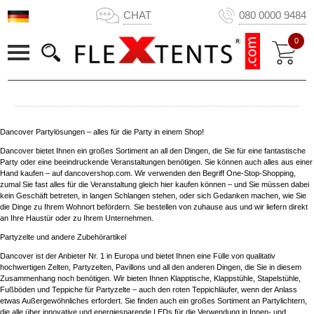
CHAT
080 0000 9484
0
Dancover Partylösungen – alles für die Party in einem Shop!
Dancover bietet Ihnen ein großes Sortiment an all den Dingen, die Sie für eine fantastische
Party oder eine beeindruckende Veranstaltungen benötigen. Sie können auch alles aus einer
Hand kaufen – auf dancovershop.com. Wir verwenden den Begriff One-Stop-Shopping,
zumal Sie fast alles für die Veranstaltung gleich hier kaufen können – und Sie müssen dabei
kein Geschäft betreten, in langen Schlangen stehen, oder sich Gedanken machen, wie Sie
die Dinge zu Ihrem Wohnort befördern. Sie bestellen von zuhause aus und wir liefern direkt
an Ihre Haustür oder zu Ihrem Unternehmen.
Partyzelte und andere Zubehörartikel
Dancover ist der Anbieter Nr. 1 in Europa und bietet Ihnen eine Fülle von qualitativ
hochwertigen Zelten, Partyzelten, Pavillons und all den anderen Dingen, die Sie in diesem
Zusammenhang noch benötigen. Wir bieten Ihnen Klapptische, Klappstühle, Stapelstühle,
Fußböden und Teppiche für Partyzelte – auch den roten Teppichläufer, wenn der Anlass
etwas Außergewöhnliches erfordert. Sie finden auch ein großes Sortiment an Partylichtern,
die alle über innovative und energiesparende LEDs für die Verwendung in Innen- und