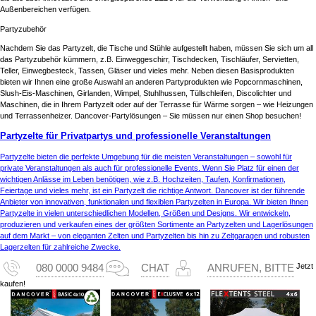
Außenbereichen verfügen.
Partyzubehör
Nachdem Sie das Partyzelt, die Tische und Stühle aufgestellt haben, müssen Sie sich um all
das Partyzubehör kümmern, z.B. Einweggeschirr, Tischdecken, Tischläufer, Servietten,
Teller, Einwegbesteck, Tassen, Gläser und vieles mehr. Neben diesen Basisprodukten
bieten wir Ihnen eine große Auswahl an anderen Partyprodukten wie Popcornmaschinen,
Slush-Eis-Maschinen, Girlanden, Wimpel, Stuhlhussen, Tüllschleifen, Discolichter und
Maschinen, die in Ihrem Partyzelt oder auf der Terrasse für Wärme sorgen – wie Heizungen
und Terrassenheizer. Dancover-Partylösungen – Sie müssen nur einen Shop besuchen!
Partyzelte für Privatpartys und professionelle Veranstaltungen
Partyzelte bieten die perfekte Umgebung für die meisten Veranstaltungen – sowohl für
private Veranstaltungen als auch für professionelle Events. Wenn Sie Platz für einen der
wichtigen Anlässe im Leben benötigen, wie z.B. Hochzeiten, Taufen, Konfirmationen,
Feiertage und vieles mehr, ist ein Partyzelt die richtige Antwort. Dancover ist der führende
Anbieter von innovativen, funktionalen und flexiblen Partyzelten in Europa. Wir bieten Ihnen
Partyzelte in vielen unterschiedlichen Modellen, Größen und Designs. Wir entwickeln,
produzieren und verkaufen eines der größten Sortimente an Partyzelten und Lagerlösungen
auf dem Markt – von eleganten Zelten und Partyzelten bis hin zu Zeltgaragen und robusten
Lagerzelten für zahlreiche Zwecke.
Jetzt
080 0000 9484
CHAT
ANRUFEN, BITTE
kaufen!