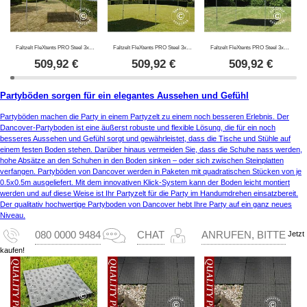
Faltzelt FleXtents PRO Steel 3x3m Grün
Faltzelt FleXtents PRO Steel 3x3m Rot
Faltzelt FleXtents PRO Steel 3x3m Blau
509,92
€
509,92
€
509,92
€
Partyböden sorgen für ein elegantes Aussehen und Gefühl
Partyböden machen die Party in einem Partyzelt zu einem noch besseren Erlebnis. Der
Dancover-Partyboden ist eine äußerst robuste und flexible Lösung, die für ein noch
besseres Aussehen und Gefühl sorgt und gewährleistet, dass die Tische und Stühle auf
einem festen Boden stehen. Darüber hinaus vermeiden Sie, dass die Schuhe nass werden,
hohe Absätze an den Schuhen in den Boden sinken – oder sich zwischen Steinplatten
verfangen. Partyböden von Dancover werden in Paketen mit quadratischen Stücken von je
0.5x0.5m ausgeliefert. Mit dem innovativen Klick-System kann der Boden leicht montiert
werden und auf diese Weise ist Ihr Partyzelt für die Party im Handumdrehen einsatzbereit.
Der qualitativ hochwertige Partyboden von Dancover hebt Ihre Party auf ein ganz neues
Niveau.
Jetzt
080 0000 9484
CHAT
ANRUFEN, BITTE
kaufen!