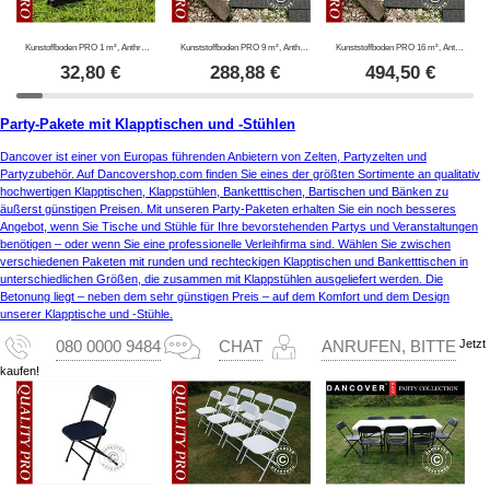
Kunstoffboden PRO 1 m², Anthrazit (4 St.)
Kunststoffboden PRO 9 m², Anthrazit
Kunststoffboden PRO 16 m², Anthrazit
32,80
€
288,88
€
494,50
€
Party-Pakete mit Klapptischen und -Stühlen
Dancover ist einer von Europas führenden Anbietern von Zelten, Partyzelten und
Partyzubehör. Auf Dancovershop.com finden Sie eines der größten Sortimente an qualitativ
hochwertigen Klapptischen, Klappstühlen, Banketttischen, Bartischen und Bänken zu
äußerst günstigen Preisen. Mit unseren Party-Paketen erhalten Sie ein noch besseres
Angebot, wenn Sie Tische und Stühle für Ihre bevorstehenden Partys und Veranstaltungen
benötigen – oder wenn Sie eine professionelle Verleihfirma sind. Wählen Sie zwischen
verschiedenen Paketen mit runden und rechteckigen Klapptischen und Banketttischen in
unterschiedlichen Größen, die zusammen mit Klappstühlen ausgeliefert werden. Die
Betonung liegt – neben dem sehr günstigen Preis – auf dem Komfort und dem Design
unserer Klapptische und -Stühle.
Jetzt
080 0000 9484
CHAT
ANRUFEN, BITTE
kaufen!