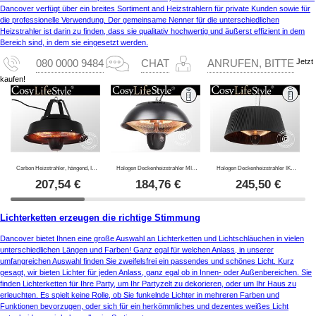
Dancover verfügt über ein breites Sortiment and Heizstrahlern für private Kunden sowie für
die professionelle Verwendung. Der gemeinsame Nenner für die unterschiedlichen
Heizstrahler ist darin zu finden, dass sie qualitativ hochwertig und äußerst effizient in dem
Bereich sind, in dem sie eingesetzt werden.
Jetzt
080 0000 9484
CHAT
ANRUFEN, BITTE
kaufen!
Carbon Heizstrahler, hängend, Irabu, 1500W, Schwarz
Halogen Deckenheizstrahler MINNA mit RC, hängend, 1500W, Schwarz
Halogen Deckenheizstrahler IKEMA mit RC, 1500W, Schwarz
207,54
€
184,76
€
245,50
€
Lichterketten erzeugen die richtige Stimmung
Dancover bietet Ihnen eine große Auswahl an Lichterketten und Lichtschläuchen in vielen
unterschiedlichen Längen und Farben! Ganz egal für welchen Anlass, in unserer
umfangreichen Auswahl finden Sie zweifelsfrei ein passendes und schönes Licht. Kurz
gesagt, wir bieten Lichter für jeden Anlass, ganz egal ob in Innen- oder Außenbereichen. Sie
finden Lichterketten für Ihre Party, um Ihr Partyzelt zu dekorieren, oder um Ihr Haus zu
erleuchten. Es spielt keine Rolle, ob Sie funkelnde Lichter in mehreren Farben und
Funktionen bevorzugen, oder sich für ein herkömmliches und dezentes weißes Licht