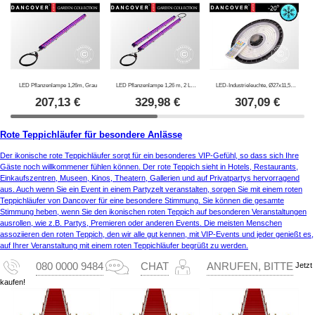
LED Pflanzenlampe 1,26m, Grau
LED Pflanzenlampe 1,26 m, 2 Lampen, Grau
LED-Industrieleuchte, Ø27x11,5cm, mit Sensor/Fernbedienung, Schwarz
207,13
€
329,98
€
307,09
€
Rote Teppichläufer für besondere Anlässe
Der ikonische rote Teppichläufer sorgt für ein besonderes VIP-Gefühl, so dass sich Ihre
Gäste noch willkommener fühlen können. Der rote Teppich sieht in Hotels, Restaurants,
Einkaufszentren, Museen, Kinos, Theatern, Gallerien und auf Privatpartys hervorragend
aus. Auch wenn Sie ein Event in einem Partyzelt veranstalten, sorgen Sie mit einem roten
Teppichläufer von Dancover für eine besondere Stimmung. Sie können die gesamte
Stimmung heben, wenn Sie den ikonischen roten Teppich auf besonderen Veranstaltungen
ausrollen, wie z.B. Partys, Premieren oder anderen Events. Die meisten Menschen
assoziieren den roten Teppich, den wir alle gut kennen, mit VIP-Events und jeder genießt es,
auf Ihrer Veranstaltung mit einem roten Teppichläufer begrüßt zu werden.
Jetzt
080 0000 9484
CHAT
ANRUFEN, BITTE
kaufen!