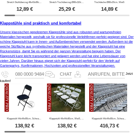
Stretch Stuhlüberzug 48x43x89cm Weiß (1 stck.)
Stretch Tischüberzug Ø80x110cm, Schwarz
Tischdecke Ø80x20cm, Weiß
12,89
€
25,29
€
14,89
€
Klappstühle sind praktisch und komfortabel
Unsere klassischen gepolsterten Klappstühle sind aus robusten und wartungsfreien
Materialien hergestellt, weshalb sie für professionelle Verleihfirmen perfekt geeignet sind. Der
schöne Klappstuhl kann in Innen- und Außenbereichen verwendet werden. Außerdem ist die
weiche Sitzfläche aus synthetischen Materialien hergestellt und der Klappstuhl hat eine
Rückenstütze, damit Sie es während der ganzen Veranstaltung bequem haben. Der
Klappstuhl kann leicht transportiert und gelagert werden und hat eine Lebensdauer von
vielen Jahren. Darüber hinaus eignet sich der Klappstuhl perfekt für den Verleih auf
Gartenpartys, Konfirmationen, Hochzeiten und professionellen Veranstaltungen.
Jetzt
080 0000 9484
CHAT
ANRUFEN, BITTE
kaufen!
Klappstuhl 44x44x80cm, Schwarz, 8 St.
Klappstuhl 44x44x80cm, Weiß, 8 St.
Klappstuhl 44x44x80cm, Schwarz, 24 St.
138,92
€
138,92
€
416,73
€