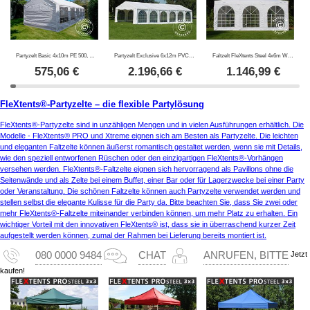
Partyzelt Basic 4x10m PE 500, Weiß
Partyzelt Exclusive 6x12m PVC 900, Weiß
Faltzelt FleXtents Steel 4x6m Weiß, mit 4 Seitenwänden
575,06
€
2.196,66
€
1.146,99
€
FleXtents®-Partyzelte – die flexible Partylösung
FleXtents®-Partyzelte sind in unzähligen Mengen und in vielen Ausführungen erhältlich. Die
Modelle - FleXtents® PRO und Xtreme eignen sich am Besten als Partyzelte. Die leichten
und eleganten Faltzelte können äußerst romantisch gestaltet werden, wenn sie mit Details,
wie den speziell entworfenen Rüschen oder den einzigartigen FleXtents®-Vorhängen
versehen werden. FleXtents®-Faltzelte eignen sich hervorragend als Pavillons ohne die
Seitenwände und als Zelte bei einem Buffet, einer Bar oder für Lagerzwecke bei einer Party
oder Veranstaltung. Die schönen Faltzelte können auch Partyzelte verwendet werden und
stellen selbst die elegante Kulisse für die Party da. Bitte beachten Sie, dass Sie zwei oder
mehr FleXtents®-Faltzelte miteinander verbinden können, um mehr Platz zu erhalten. Ein
wichtiger Vorteil mit den innovativen FleXtents® ist, dass sie in überraschend kurzer Zeit
aufgestellt werden können, zumal der Rahmen bei Lieferung bereits montiert ist.
Jetzt
080 0000 9484
CHAT
ANRUFEN, BITTE
kaufen!