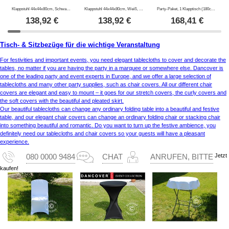
Klappstuhl 44x44x80cm, Schwarz, 8 St.
Klappstuhl 44x44x80cm, Weiß, 8 St.
Party-Paket, 1 Klapptisch (180cm) + 8 Klappstühle, Hellgrau/Schwarz
138,92
€
138,92
€
168,41
€
Tisch- & Sitzbezüge für die wichtige Veranstaltung
For festivities and important events, you need elegant tablecloths to cover and decorate the
tables, no matter if you are having the party in a marquee or somewhere else. Dancover is
one of the leading party and event experts in Europe, and we offer a large selection of
tablecloths and many other party supplies, such as chair covers. All our different chair
covers are elegant and easy to mount – it goes for our stretch covers, the curly covers and
the soft covers with the beautiful and pleated skirt.
Our beautiful tablecloths can change any ordinary folding table into a beautiful and festive
table, and our elegant chair covers can change an ordinary folding chair or stacking chair
into something beautiful and romantic. Do you want to turn up the festive ambience, you
definitely need our tablecloths and chair covers so your guests will have a pleasant
experience.
Jetzt
080 0000 9484
CHAT
ANRUFEN, BITTE
kaufen!