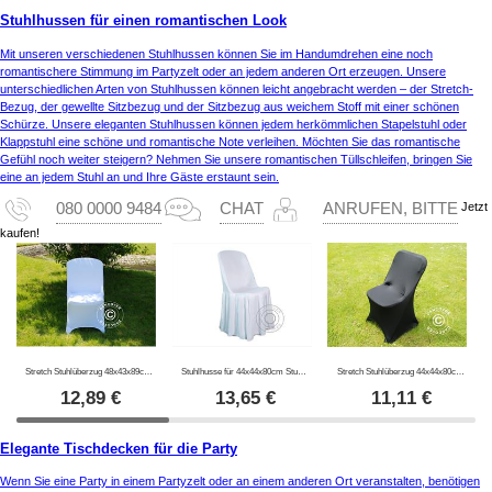
Stuhlhussen für einen romantischen Look
Mit unseren verschiedenen Stuhlhussen können Sie im Handumdrehen eine noch
romantischere Stimmung im Partyzelt oder an jedem anderen Ort erzeugen. Unsere
unterschiedlichen Arten von Stuhlhussen können leicht angebracht werden – der Stretch-
Bezug, der gewellte Sitzbezug und der Sitzbezug aus weichem Stoff mit einer schönen
Schürze. Unsere eleganten Stuhlhussen können jedem herkömmlichen Stapelstuhl oder
Klappstuhl eine schöne und romantische Note verleihen. Möchten Sie das romantische
Gefühl noch weiter steigern? Nehmen Sie unsere romantischen Tüllschleifen, bringen Sie
eine an jedem Stuhl an und Ihre Gäste erstaunt sein.
Jetzt
080 0000 9484
CHAT
ANRUFEN, BITTE
kaufen!
Stretch Stuhlüberzug 48x43x89cm Weiß (1 stck.)
Stuhlhusse für 44x44x80cm Stuhl, Weiß
Stretch Stuhlüberzug 44x44x80cm, Schwarz (1 stck.)
12,89
€
13,65
€
11,11
€
Elegante Tischdecken für die Party
Wenn Sie eine Party in einem Partyzelt oder an einem anderen Ort veranstalten, benötigen