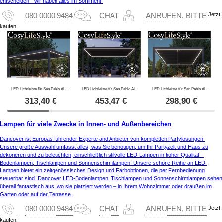
entscheiden - wir haben alles im Sortiment.
Jetzt
080 0000 9484
CHAT
ANRUFEN, BITTE
kaufen!
LED Lichtleiste für San Pablo Alu+ Pergola Pavillon 4x4m, 4 Stk., Warmweiß
LED Lichtleiste für San Pablo Alu+ Pergola Pavillon 4x5,8m, 6 Stk., Warmweiß
LED Lichtleiste für San Pablo Alu+ Pergola Pavillon 3x4m, 4 Stk., Warmweiß
313,40
€
453,47
€
298,90
€
Lampen für viele Zwecke in Innen- und Außenbereichen
Dancover ist Europas führender Experte and Anbieter von kompletten Partylösungen.
Unsere große Auswahl umfasst alles, was Sie benötigen, um Ihr Partyzelt und Haus zu
dekorieren und zu beleuchten, einschließlich stilvolle LED-Lampen in hoher Qualität –
Bodenlampen, Tischlampen und Sonnenschirmlampen. Unsere schöne Reihe an LED-
Lampen bietet ein zeitgenössisches Design und Farbobtionen, die per Fernbedienung
steuerbar sind. Dancover LED-Bodenlampen, Tischlampen und Sonnenschirmlampen sehen
überall fantastisch aus, wo sie platziert werden – in Ihrem Wohnzimmer oder draußen im
Garten oder auf der Terrasse.
Jetzt
080 0000 9484
CHAT
ANRUFEN, BITTE
kaufen!