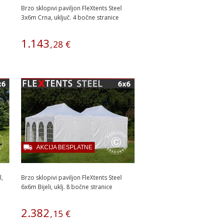
Brzo sklopivi paviljon FleXtents Steel
3x6m Crna, uključ. 4 bočne stranice
1
.
143
,
28
€
AKCIJA BESPLATNE
l,
Brzo sklopivi paviljon FleXtents Steel
.
6x6m Bijeli, uklj. 8 bočne stranice
2
.
382
,
15
€