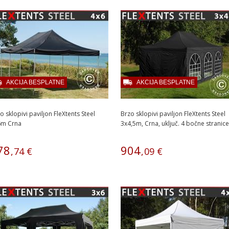
AKCIJA BESPLATNE
AKCIJA BESPLATNE
o sklopivi paviljon FleXtents Steel
Brzo sklopivi paviljon FleXtents Steel
6m Crna
3x4,5m, Crna, uključ. 4 bočne stranice
78
904
,
74
€
,
09
€