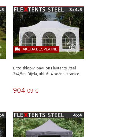
AKCIJA BESPLATNE
Brzo sklopivi paviljon FleXtents Steel
3x4,5m, Bijela, uključ. 4 bočne stranice
904
,
09
€