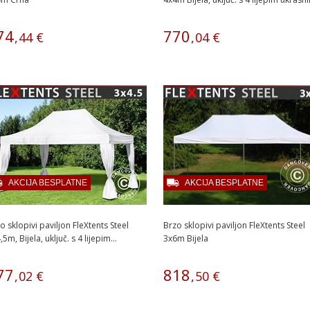
74
770
,
44
€
,
04
€
AKCIJA BESPLATNE
AKCIJA BESPLATNE
o sklopivi paviljon FleXtents Steel
Brzo sklopivi paviljon FleXtents Steel
,5m, Bijela, uključ. s 4 lijepim...
3x6m Bijela
77
818
,
02
€
,
50
€