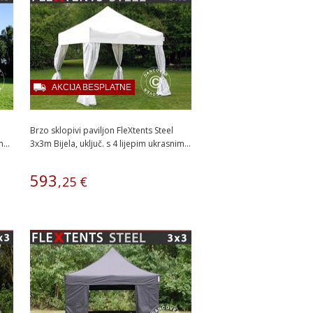
AKCIJA BESPLATNE
Brzo sklopivi paviljon FleXtents Steel
...
3x3m Bijela, uključ. s 4 lijepim ukrasnim...
593
,
25
€