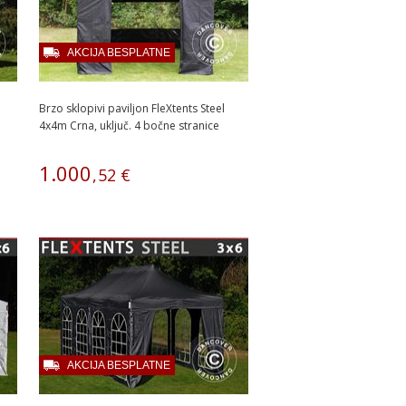
AKCIJA BESPLATNE
Brzo sklopivi paviljon FleXtents Steel
4x4m Crna, uključ. 4 bočne stranice
1
.
000
,
52
€
AKCIJA BESPLATNE