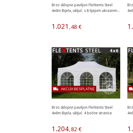
Brzo sklopivi paviljon FleXtents Steel
Brz
4x6m Bijela, uključ. s 8 lijepim ukrasnim...
4x6
1
.
021
1
.
,
48
€
AKCIJA BESPLATNE
Brzo sklopivi paviljon FleXtents Steel
Brz
4x6m Bijela, uključ. 4 bočne stranice
4x6
1
.
204
1
.
,
82
€