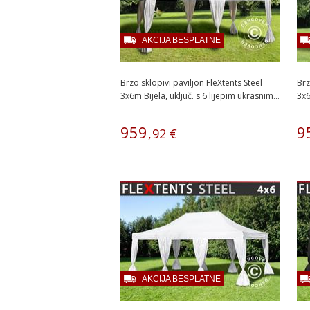
AKCIJA BESPLATNE
Brzo sklopivi paviljon FleXtents Steel
Brz
3x6m Bijela, uključ. s 6 lijepim ukrasnim...
3x6
959
9
,
92
€
AKCIJA BESPLATNE