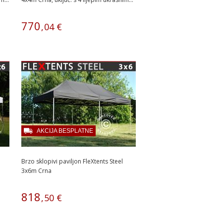
770
,
04
€
AKCIJA BESPLATNE
Brzo sklopivi paviljon FleXtents Steel
3x6m Crna
818
,
50
€