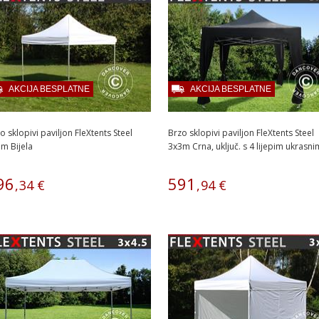
AKCIJA BESPLATNE
AKCIJA BESPLATNE
o sklopivi paviljon FleXtents Steel
Brzo sklopivi paviljon FleXtents Steel
m Bijela
3x3m Crna, uključ. s 4 lijepim ukrasnim
96
591
,
34
€
,
94
€