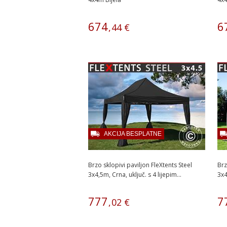
674
6
,
44
€
AKCIJA BESPLATNE
Brzo sklopivi paviljon FleXtents Steel
Brz
3x4,5m, Crna, uključ. s 4 lijepim...
3x4
777
7
,
02
€