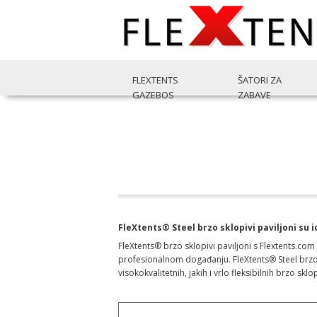
FLEXTENTS
ŠATORI ZA
GAZEBOS
ZABAVE
FleXtents® Steel brzo sklopivi paviljoni su 
FleXtents® brzo sklopivi paviljoni s Flextents.co
profesionalnom događanju. FleXtents® Steel brzo s
visokokvalitetnih, jakih i vrlo fleksibilnih brzo sklo