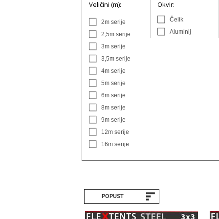
Veličini (m):
Okvir:
Čelik
2m serije
Aluminij
2,5m serije
3m serije
3,5m serije
4m serije
5m serije
6m serije
8m serije
9m serije
12m serije
16m serije
POPUST