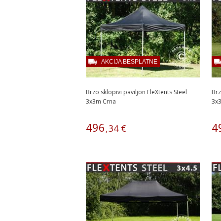
AKCIJA BESPLATNE
Brzo sklopivi paviljon FleXtents Steel
Brz
3x3m Crna
3x3
496
4
,
34
€