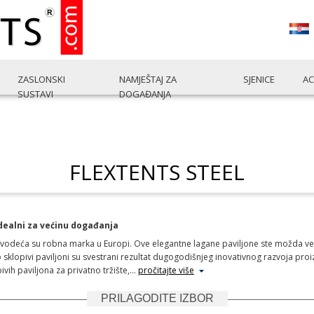
ZASLONSKI
NAMJEŠTAJ ZA
SJENICE
AC
SUSTAVI
DOGAĐANJA
FLEXTENTS STEEL
idealni za većinu događanja
m vodeća su robna marka u Europi. Ove elegantne lagane paviljone ste možda već v
klopivi paviljoni su svestrani rezultat dugogodišnjeg inovativnog razvoja proizv
pivih paviljona za privatno tržište,
…
pročitajte više
PRILAGODITE IZBOR