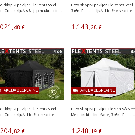
o sklopivi paviljon FleXtents Steel
Brzo sklopivi paviljon FleXtents Steel
m Crna, uključ. s 8 lijepim ukrasnim...
3x6m Bijela, uključ. 4 bočne stranice
021
1
.
143
,
48
€
,
28
€
AKCIJA BESPLATNE
AKCIJA BESPLATNE
o sklopivi paviljon FleXtents Steel
Brzo sklopivi paviljon FleXtents® Stee
m Crna, uključ. 4 bočne stranice
Medicinski i Hitni šator, 3x6m, Bijela,..
204
1
.
240
,
82
€
,
19
€