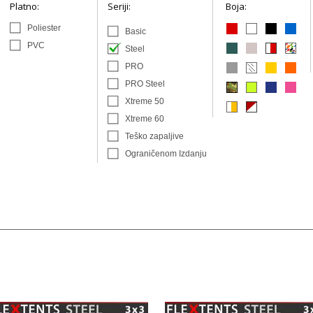
Platno:
Seriji:
Boja:
Poliester
Basic
PVC
Steel
PRO
PRO Steel
Xtreme 50
Xtreme 60
Teško zapaljive
Ograničenom Izdanju