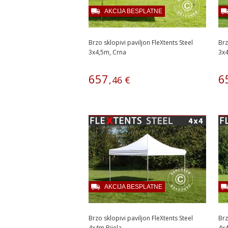
AKCIJA BESPLATNE
Brzo sklopivi paviljon FleXtents Steel
Brz
3x4,5m, Crna
3x4
657
6
,
46
€
AKCIJA BESPLATNE
Brzo sklopivi paviljon FleXtents Steel
Brz
4x4m Bijela
4x