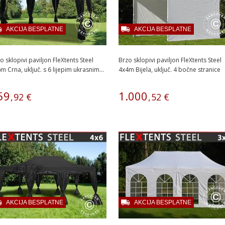
AKCIJA BESPLATNE
AKCIJA BESPLATNE
o sklopivi paviljon FleXtents Steel
Brzo sklopivi paviljon FleXtents Steel
m Crna, uključ. s 6 lijepim ukrasnim...
4x4m Bijela, uključ. 4 bočne stranice
59
1
.
000
,
92
€
,
52
€
AKCIJA BESPLATNE
AKCIJA BESPLATNE