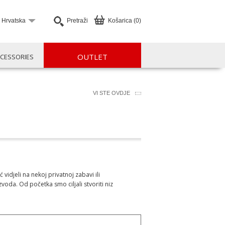
Hrvatska
Pretraži
Košarica (0)
OUTLET
CESSORIES
VI STE OVDJE
idjeli na nekoj privatnoj zabavi ili
oda. Od početka smo ciljali stvoriti niz