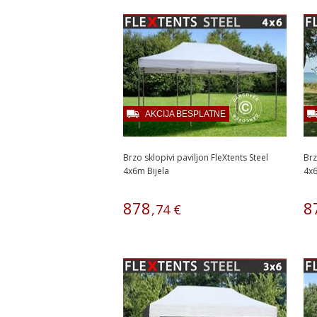
AKCIJA BESPLATNE
Brzo sklopivi paviljon FleXtents Steel
Brz
4x6m Bijela
4x
878
8
,
74
€