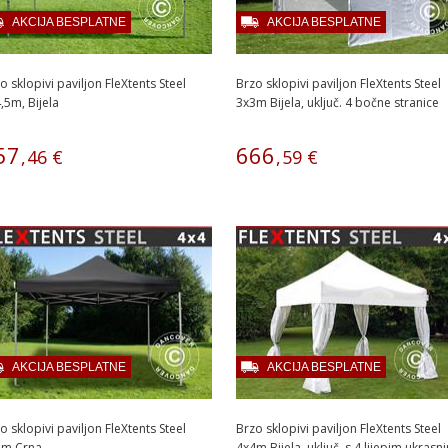
AKCIJA BESPLATNE
AKCIJA BESPLATNE
o sklopivi paviljon FleXtents Steel
Brzo sklopivi paviljon FleXtents Steel
,5m, Bijela
3x3m Bijela, uključ. 4 bočne stranice
57
666
,
46
€
,
59
€
AKCIJA BESPLATNE
AKCIJA BESPLATNE
o sklopivi paviljon FleXtents Steel
Brzo sklopivi paviljon FleXtents Steel
4m Crna
4x4m Bijela, uključ. s 4 lijepim ukrasni