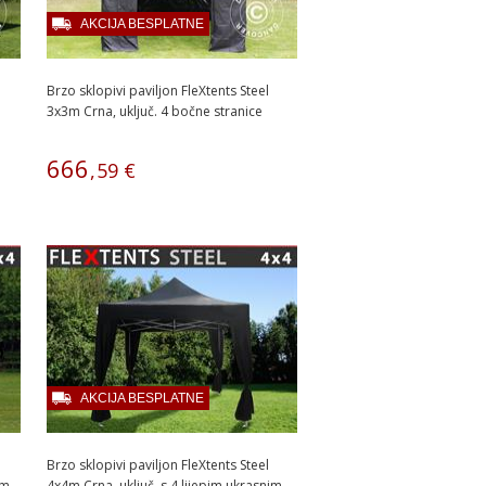
AKCIJA BESPLATNE
Brzo sklopivi paviljon FleXtents Steel
3x3m Crna, uključ. 4 bočne stranice
666
,
59
€
AKCIJA BESPLATNE
Brzo sklopivi paviljon FleXtents Steel
m...
4x4m Crna, uključ. s 4 lijepim ukrasnim...